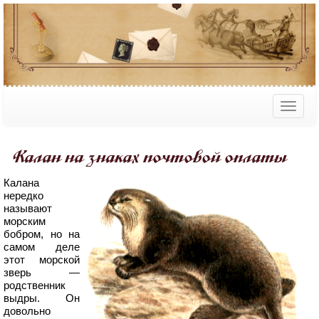
Калан на знаках почтовой оплаты
Калана
нередко
называют
морским
бобром, но на
самом деле
этот морской
зверь —
родственник
выдры. Он
довольно