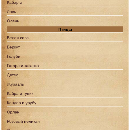
Кабарга
Лось
Олень
Птицы
Белая сова
Беркут
Голуби
Гагара и казарка
Дятел
Журавль
Кайра и тупик
Кондор и урубу
Орлан
Розовый пеликан