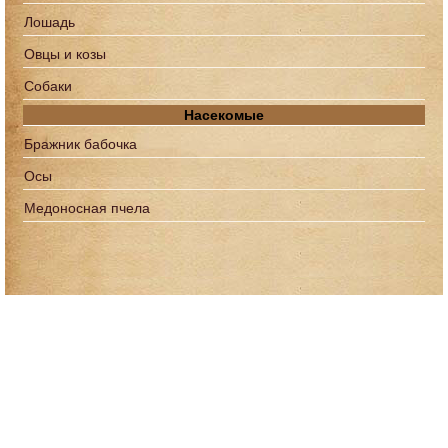
Лошадь
Овцы и козы
Собаки
Насекомые
Бражник бабочка
Осы
Медоносная пчела