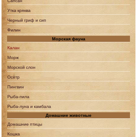
Сапcан
Утка кряква
Черный гриф и сип
Филин
Морская фауна
Калан
Морж
Морской слон
Осётр
Пингвин
Рыба-пила
Рыба-луна и камбала
Домашние животные
Домашние птицы
Кошка