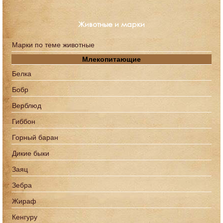
Животные и марки
Марки по теме животные
Млекопитающие
Белка
Бобр
Верблюд
Гиббон
Горный баран
Дикие быки
Заяц
Зебра
Жираф
Кенгуру