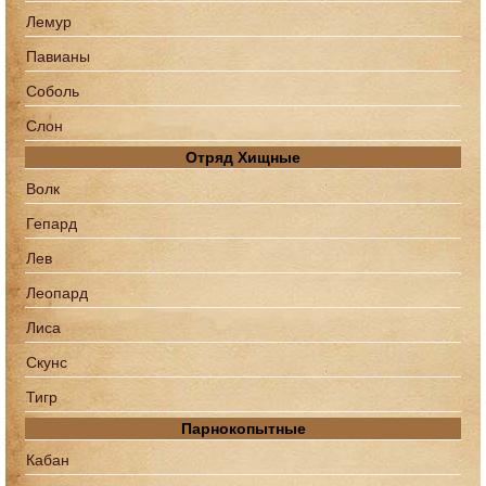
Лемур
Павианы
Соболь
Слон
Отряд Хищные
Волк
Гепард
Лев
Леопард
Лиса
Скунс
Тигр
Парнокопытные
Кабан