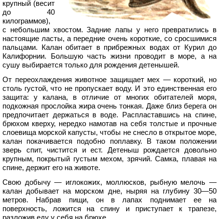
крупный (весит
до 40
килограммов),
с небольшим хвостом. Задние лапы у него превратились в
настоящие ласты, а передние очень короткие, со сросшимися
пальцами. Калан обитает в прибрежных водах от Курил до
Калифорнии. Большую часть жизни проводит в море, а на
сушу выбирается только для рождения детенышей.
От переохлаждения животное защищает мех — короткий, но
столь густой, что не пропускает воду. И это единственная его
защита: у калана, в отличие от многих обитателей моря,
подкожная прослойка жира очень тонкая. Даже близ берега он
предпочитает держаться в воде. Распластавшись на спине,
брюхом кверху, нередко намотав на себя толстые и прочные
слоевища морской капусты, чтобы не снесло в открытое море,
калан покачивается подобно поплавку. В таком положении
зверь спит, чистится и ест. Детеныш рождается довольно
крупным, покрытый густым мехом, зрячий. Самка, плавая на
спине, держит его на животе.
Свою добычу — иглокожих, моллюсков, рыбную мелочь —
калан добывает на морском дне, ныряя на глубину 30—50
метров. Набрав пищи, он в лапах поднимает ее на
поверхность, ложится на спину и приступает к трапезе,
разложив еду у себя на брюхе.