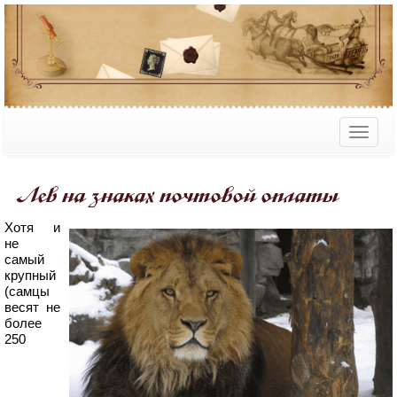
Лев на знаках почтовой оплаты
Хотя и
не
самый
крупный
(самцы
весят не
более
250