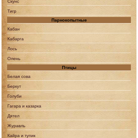
Скунс
Тигр
Парнокопытные
Кабан
Кабарга
Лось
Олень
Птицы
Белая сова
Беркут
Голуби
Гагара и казарка
Дятел
Журавль
Кайра и тупик