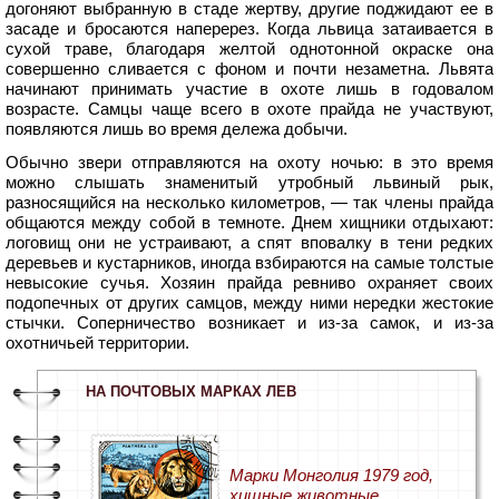
догоняют выбранную в стаде жертву, другие поджидают ее в
засаде и бросаются наперерез. Когда львица затаивается в
сухой траве, благодаря желтой однотонной окраске она
совершенно сливается с фоном и почти незаметна. Львята
начинают принимать участие в охоте лишь в годовалом
возрасте. Самцы чаще всего в охоте прайда не участвуют,
появляются лишь во время дележа добычи.
Обычно звери отправляются на охоту ночью: в это время
можно слышать знаменитый утробный львиный рык,
разносящийся на несколько километров, — так члены прайда
общаются между собой в темноте. Днем хищники отдыхают:
логовищ они не устраивают, а спят вповалку в тени редких
деревьев и кустарников, иногда взбираются на самые толстые
невысокие сучья. Хозяин прайда ревниво охраняет своих
подопечных от других самцов, между ними нередки жестокие
стычки. Соперничество возникает и из-за самок, и из-за
охотничьей территории.
НА ПОЧТОВЫХ МАРКАХ ЛЕВ
Марки Монголия 1979 год,
хищные животные