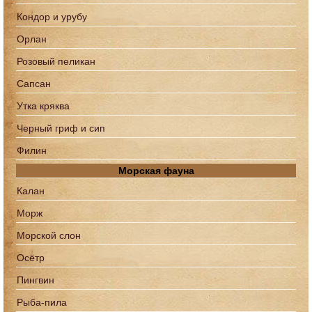
Кондор и урубу
Орлан
Розовый пеликан
Сапcан
Утка кряква
Черный гриф и сип
Филин
Морская фауна
Калан
Морж
Морской слон
Осётр
Пингвин
Рыба-пила