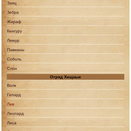
Заяц
Зебра
Жираф
Кенгуру
Лемур
Павианы
Соболь
Слон
Отряд Хищные
Волк
Гепард
Лев
Леопард
Лиса