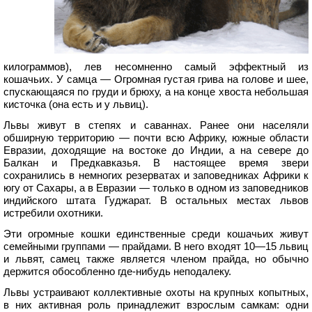
килограммов), лев несомненно самый эффектный из
кошачьих. У самца — Огромная густая грива на голове и шее,
спускающаяся по груди и брюху, а на конце хвоста небольшая
кисточка (она есть и у львиц).
Львы живут в степях и саваннах. Ранее они населяли
обширную территорию — почти всю Африку, южные области
Евразии, доходящие на востоке до Индии, а на севере до
Балкан и Предкавказья. В настоящее время звери
сохранились в немногих резерватах и заповедниках Африки к
югу от Сахары, а в Евразии — только в одном из заповедников
индийского штата Гуджарат. В остальных местах львов
истребили охотники.
Эти огромные кошки единственные среди кошачьих живут
семейными группами — прайдами. В него входят 10—15 львиц
и львят, самец также является членом прайда, но обычно
держится обособленно где-нибудь неподалеку.
Львы устраивают коллективные охоты на крупных копытных,
в них активная роль принадлежит взрослым самкам: одни