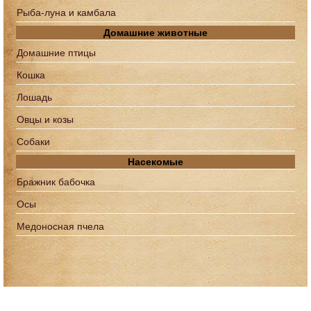
Рыба-луна и камбала
Домашние животные
Домашние птицы
Кошка
Лошадь
Овцы и козы
Собаки
Насекомые
Бражник бабочка
Осы
Медоносная пчела