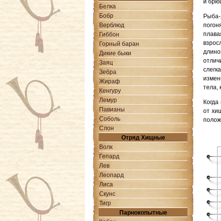
и брю
Белка
Бобр
Рыба-
Верблюд
погон
плава
Гиббон
взрос
Горный баран
длино
Дикие быки
отлич
Заяц
слегк
Зебра
измен
Жираф
тела,
Кенгуру
Лемур
Когда
Павианы
от хи
Соболь
полож
Слон
Отряд Хищные
Волк
Гепард
Лев
Леопард
Лиса
Скунс
Тигр
Парнокопытные