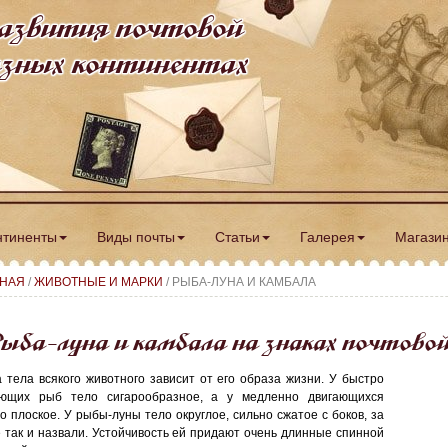
азвития почтовой
разных континентах
нтиненты
Виды почты
Статьи
Галерея
Магази
ВНАЯ
/
ЖИВОТНЫЕ И МАРКИ
/ РЫБА-ЛУНА И КАМБАЛА
ыба-луна и камбала на знаках почтово
 тела всякого животного зависит от его образа жизни. У быстро
ющих рыб тело сигарообразное, а у медленно двигающихся
о плоское. У рыбы-луны тело округлое, сильно сжатое с боков, за
е так и назвали. Устойчивость ей придают очень длинные спинной