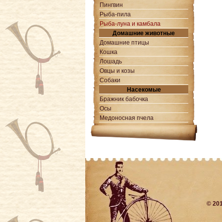
Пингвин
Рыба-пила
Рыба-луна и камбала
Домашние животные
Домашние птицы
Кошка
Лошадь
Овцы и козы
Собаки
Насекомые
Бражник бабочка
Осы
Медоносная пчела
© 20