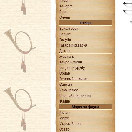
Кабан
Кабарга
Лось
Олень
Птицы
Белая сова
Беркут
Голуби
Гагара и казарка
Дятел
Журавль
Кайра и тупик
Кондор и урубу
Орлан
Розовый пеликан
Сапcан
Утка кряква
Черный гриф и сип
Филин
Морская фауна
Калан
Морж
Морской слон
Осётр