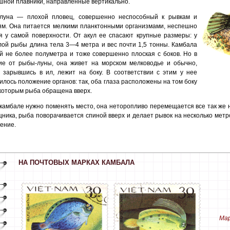
шной плавники, направленные вертикально.
луна — плохой пловец, совершенно неспособный к рывкам и
ям. Она питается мелкими планктонными организмами, неспешно
я у самой поверхности. От акул ее спасают крупные размеры: у
лой рыбы длина тела 3—4 метра и вес почти 1,5 тонны. Камбала
й не более полуметра и тоже совершенно плоская с боков. Но в
ие от рыбы-луны, она живет на морском мелководье и обычно,
а зарывшись в ил, лежит на боку. В соответствии с этим у нее
илось положение органов: так, оба глаза расположены на том боку
 которым рыба обращена вверх.
 камбале нужно поменять место, она неторопливо перемещается все так же 
щника, рыба поворачивается спиной вверх и делает рывок на несколько метр
ение.
НА ПОЧТОВЫХ МАРКАХ КАМБАЛА
Мар