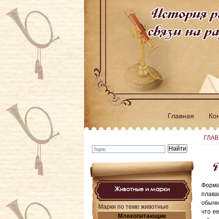
История р
связи на 
Главная
Ко
ГЛА
Р
Форма
Животные и марки
плава
обычн
Марки по теме животные
что е
Млекопитающие