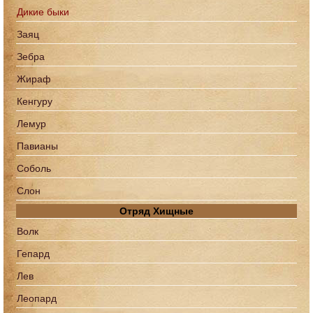
Дикие быки
Заяц
Зебра
Жираф
Кенгуру
Лемур
Павианы
Соболь
Слон
Отряд Хищные
Волк
Гепард
Лев
Леопард