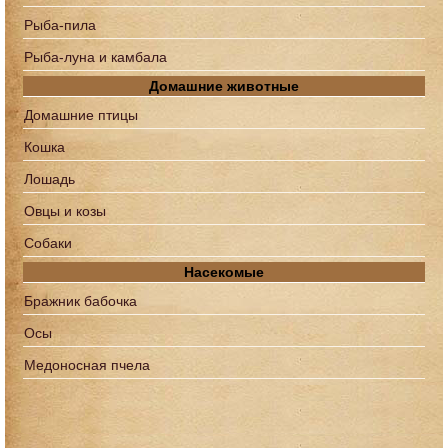
Рыба-пила
Рыба-луна и камбала
Домашние животные
Домашние птицы
Кошка
Лошадь
Овцы и козы
Собаки
Насекомые
Бражник бабочка
Осы
Медоносная пчела