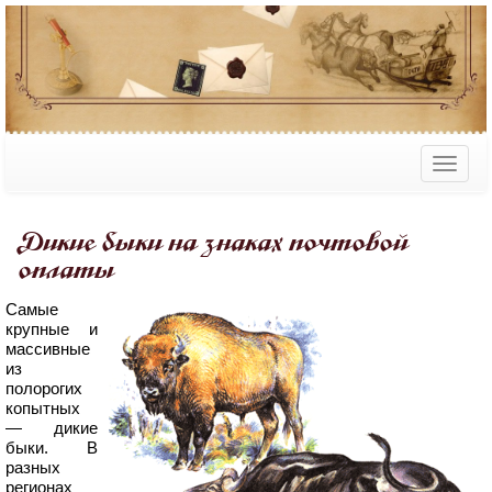
Дикие быки на знаках почтовой
оплаты
Самые
крупные и
массивные
из
полорогих
копытных
— дикие
быки. В
разных
регионах