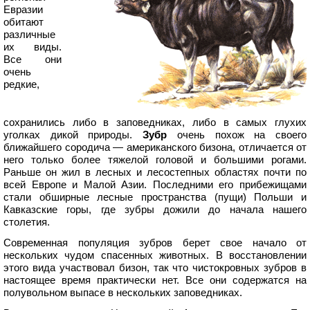
Евразии
обитают
различные
их виды.
Все они
очень
редкие,
сохранились либо в заповедниках, либо в самых глухих
уголках дикой природы.
Зубр
очень похож на своего
ближайшего сородича — американского бизона, отличается от
него только более тяжелой головой и большими рогами.
Раньше он жил в лесных и лесостепных областях почти по
всей Европе и Малой Азии. Последними его прибежищами
стали обширные лесные пространства (пущи) Польши и
Кавказские горы, где зубры дожили до начала нашего
столетия.
Современная популяция зубров берет свое начало от
нескольких чудом спасенных животных. В восстановлении
этого вида участвовал бизон, так что чистокровных зубров в
настоящее время практически нет. Все они содержатся на
полувольном выпасе в нескольких заповедниках.