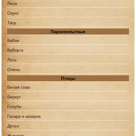
Лиса
Скунс
Тигр
Парнокопытные
Кабан
Кабарга
Лось
Олень
Птицы
Белая сова
Беркут
Голуби
Гагара и казарка
Дятел
Журавль