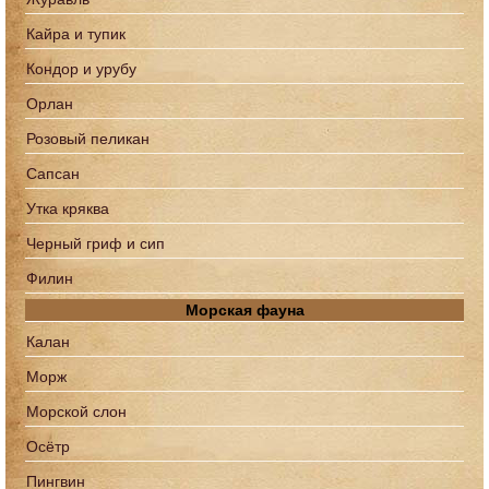
Кайра и тупик
Кондор и урубу
Орлан
Розовый пеликан
Сапcан
Утка кряква
Черный гриф и сип
Филин
Морская фауна
Калан
Морж
Морской слон
Осётр
Пингвин