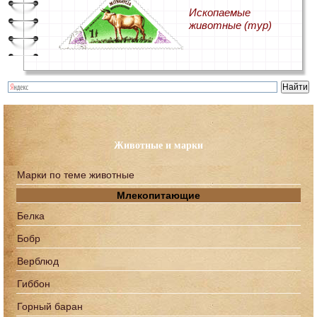
Ископаемые
животные (тур)
Животные и марки
Марки по теме животные
Млекопитающие
Белка
Бобр
Верблюд
Гиббон
Горный баран