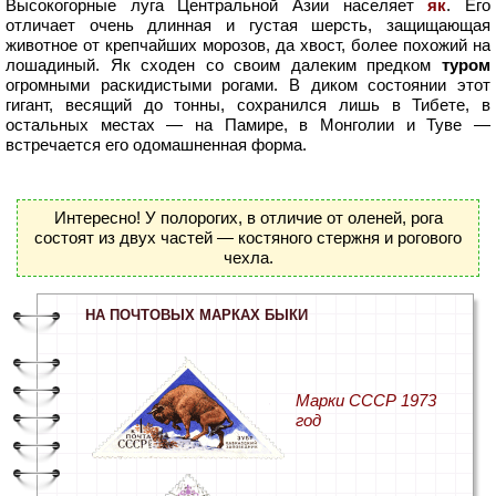
Высокогорные луга Центральной Азии населяет
як
. Его
отличает очень длинная и густая шерсть, защищающая
животное от крепчайших морозов, да хвост, более похожий на
лошадиный. Як сходен со своим далеким предком
туром
огромными раскидистыми рогами. В диком состоянии этот
гигант, весящий до тонны, сохранился лишь в Тибете, в
остальных местах — на Памире, в Монголии и Туве —
встречается его одомашненная форма.
Интересно! У полорогих, в отличие от оленей, рога
состоят из двух частей — костяного стержня и рогового
чехла.
НА ПОЧТОВЫХ МАРКАХ БЫКИ
Марки СССР 1973
год