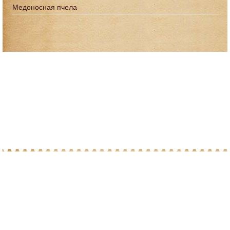
Медоносная пчела
© 2010-2026 При копировании материалов с
сайта, просим ставить ссылку на post-
marka.ru