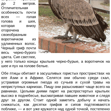
до 2 метров.
Отличительная
особенность почти
всех — голая
голова и шея,
которая внизу
оторочена
своеобразным
воротничком из
удлиненных волос.
Черный гриф почти
весь черно-бурого
цвета. Сип светлее,
у него только концы крыльев черно-бурые, а воротничок на
шее и пух на голове белые.
Обе птицы обитают в засушливых гористых пространствах на
юге Азии и в Африке. Селятся они обычно среди скал,
устраивая огромные гнезда из сучьев и сухой травы на
неприступных карнизах. Пищу они разыскивают чаще всего на
равнинах. Целыми днями парят на распростертых крыльях
высоко в поднебесье, высматривая павшее животное и следя
друг за другом. Стоит одной заметить добычу и начать
снижаться, как десятки грифов и сипов подтягиваются
поближе, — и вот уже кружатся над одной точкой, постепенно