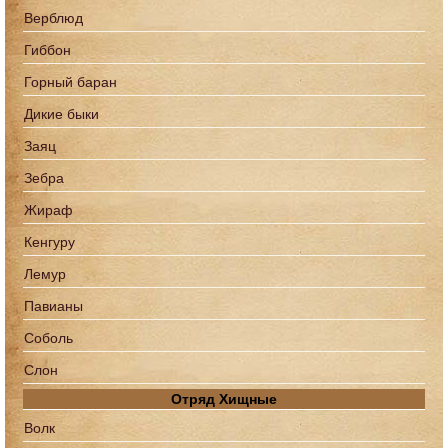
Верблюд
Гиббон
Горный баран
Дикие быки
Заяц
Зебра
Жираф
Кенгуру
Лемур
Павианы
Соболь
Слон
Отряд Хищные
Волк