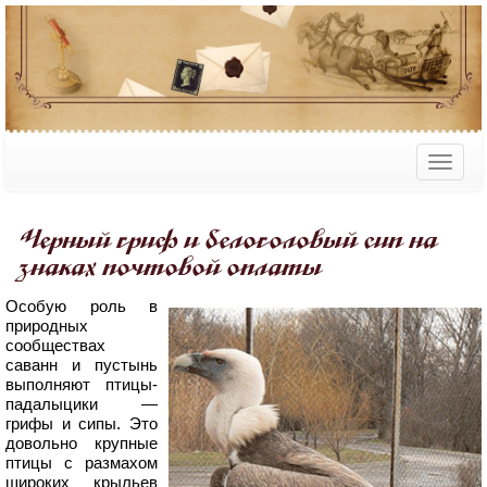
Черный гриф и белоголовый сип на
знаках почтовой оплаты
Особую роль в
природных
сообществах
саванн и пустынь
выполняют птицы-
падалыцики —
грифы и сипы. Это
довольно крупные
птицы с размахом
широких крыльев