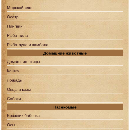
Морской слон
Осётр
Пингвин
Рыба-пила
Рыба-луна и камбала
Домашние животные
Домашние птицы
Кошка
Лошадь
Овцы и козы
Собаки
Насекомые
Бражник бабочка
Осы