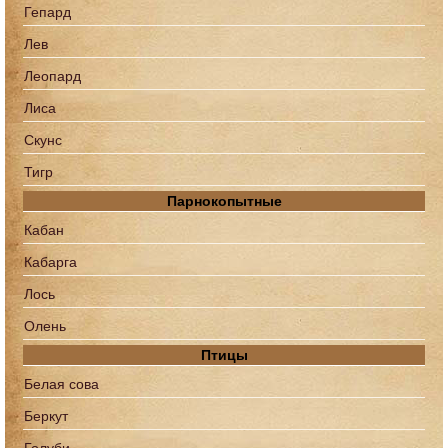
Гепард
Лев
Леопард
Лиса
Скунс
Тигр
Парнокопытные
Кабан
Кабарга
Лось
Олень
Птицы
Белая сова
Беркут