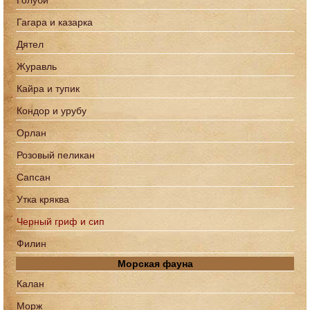
Голуби
Гагара и казарка
Дятел
Журавль
Кайра и тупик
Кондор и урубу
Орлан
Розовый пеликан
Сапcан
Утка кряква
Черный гриф и сип
Филин
Морская фауна
Калан
Морж