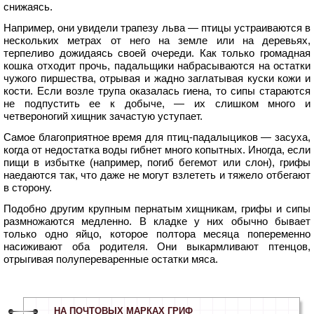
снижаясь.
Например, они увидели трапезу льва — птицы устраиваются в
нескольких метрах от него на земле или на деревьях,
терпеливо дожидаясь своей очереди. Как только громадная
кошка отходит прочь, падальщики набрасываются на остатки
чужого пиршества, отрывая и жадно заглатывая куски кожи и
кости. Если возле трупа оказалась гиена, то сипы стараются
не подпустить ее к добыче, — их слишком много и
четвероногий хищник зачастую уступает.
Самое благоприятное время для птиц-падалыциков — засуха,
когда от недостатка воды гибнет много копытных. Иногда, если
пищи в избытке (например, погиб бегемот или слон), грифы
наедаются так, что даже не могут взлететь и тяжело отбегают
в сторону.
Подобно другим крупным пернатым хищникам, грифы и сипы
размножаются медленно. В кладке у них обычно бывает
только одно яйцо, которое полтора месяца попеременно
насиживают оба родителя. Они выкармливают птенцов,
отрыгивая полупереваренные остатки мяса.
НА ПОЧТОВЫХ МАРКАХ ГРИФ