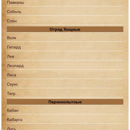
Павианы
Соболь
Слон
Отряд Хищные
Волк
Гепард
Лев
Леопард
Лиса
Скунс
Тигр
Парнокопытные
Кабан
Кабарга
Лось