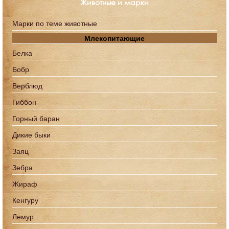
Животные и марки
Марки по теме животные
Млекопитающие
Белка
Бобр
Верблюд
Гиббон
Горный баран
Дикие быки
Заяц
Зебра
Жираф
Кенгуру
Лемур