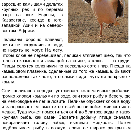
заросших камышами дельтах
крупных рек и по берегам
озер на юге Европы, в
Казахстане, кое-где в юго-
западной Азии и на северо-
востоке Африки.
Пеликаны хорошо плавают,
почти не погружаясь в воду,
но нырять не могут. На лету,
чтобы клюв не перевешивал, пеликан втягивает шею, так что
голова оказывается лежащей на спине, а клюв — на груди.
Птицы селятся колониями по несколько сотен пар. Гнезда на
камышовом плавнике, сделанные из того же камыша, бывают
расположены так часто, что самки сидят чуть ли не крыло к
крылу.
Стая пеликанов нередко устраивает коллективные рыбалки:
громко хлопая крыльями по воде, они гонят рыбу к берегу, где
на мелководье ее легче ловить. Пеликан опускает клюв в воду
и зачерпывает ее вместе со всей попавшейся живностью в
мешок. Туда может поместиться от 4 до 5 литров воды и такая
крупная рыба, как сазан. Захватив добычу, птица сначала
поворачивает голову набок, выливая жидкость. Потом
подбрасывает рыбу в воздух, ловит ее широко раскрытым