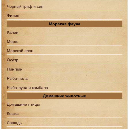
Черный гриф и сип
Филин
Морская фауна
Калан
Морж
Морской слон
Осётр
Пингвин
Рыба-пила
Рыба-луна и камбала
Домашние животные
Домашние птицы
Кошка
Лошадь