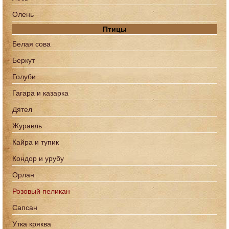
Олень
Птицы
Белая сова
Беркут
Голуби
Гагара и казарка
Дятел
Журавль
Кайра и тупик
Кондор и урубу
Орлан
Розовый пеликан
Сапcан
Утка кряква