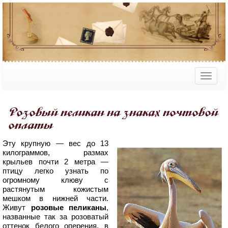
Розовый пеликан на знаках почтовой
оплаты
Эту крупную — вес до 13
килограммов, размах
крыльев почти 2 метра —
птицу легко узнать по
огромному клюву с
растянутым кожистым
мешком в нижней части.
Живут
розовые пеликаны
,
названные так за розоватый
оттенок белого оперения, в