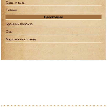
Овцы и козы
Собаки
Насекомые
Бражник бабочка
Осы
Медоносная пчела