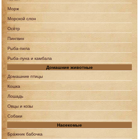
Морж
Морской слон
Осётр
Пингвин
Рыба-пила
Рыба-луна и камбала
Домашние животные
Домашние птицы
Кошка
Лошадь
Овцы и козы
Собаки
Насекомые
Бражник бабочка