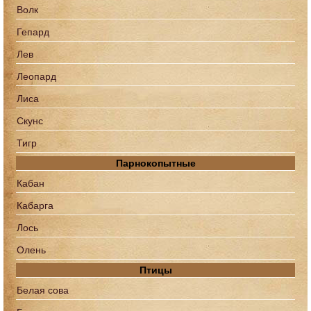
Волк
Гепард
Лев
Леопард
Лиса
Скунс
Тигр
Парнокопытные
Кабан
Кабарга
Лось
Олень
Птицы
Белая сова