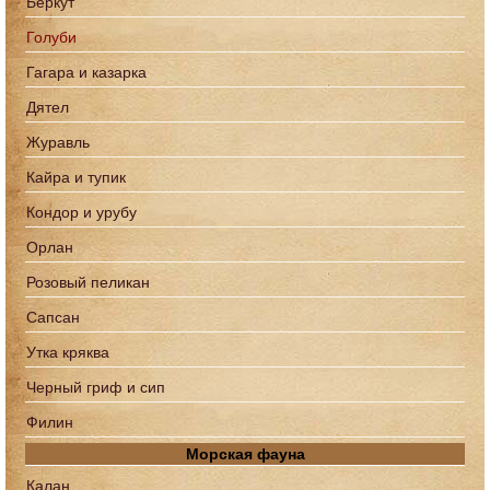
Беркут
Голуби
Гагара и казарка
Дятел
Журавль
Кайра и тупик
Кондор и урубу
Орлан
Розовый пеликан
Сапcан
Утка кряква
Черный гриф и сип
Филин
Морская фауна
Калан