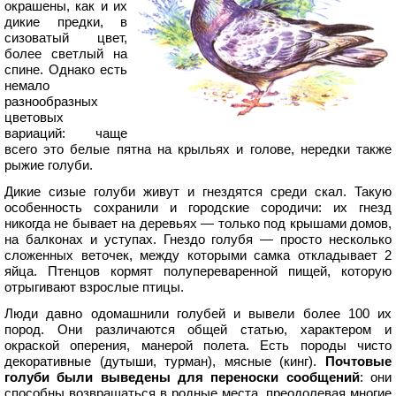
окрашены, как и их
дикие предки, в
сизоватый цвет,
более светлый на
спине. Однако есть
немало
разнообразных
цветовых
вариаций: чаще
всего это белые пятна на крыльях и голове, нередки также
рыжие голуби.
Дикие сизые голуби живут и гнездятся среди скал. Такую
особенность сохранили и городские сородичи: их гнезд
никогда не бывает на деревьях — только под крышами домов,
на балконах и уступах. Гнездо голубя — просто несколько
сложенных веточек, между которыми самка откладывает 2
яйца. Птенцов кормят полупереваренной пищей, которую
отрыгивают взрослые птицы.
Люди давно одомашнили голубей и вывели более 100 их
пород. Они различаются общей статью, характером и
окраской оперения, манерой полета. Есть породы чисто
декоративные (дутыши, турман), мясные (кинг).
Почтовые
голуби были выведены для переноски сообщений
: они
способны возвращаться в родные места, преодолевая многие