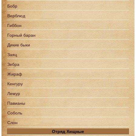
Бобр
Верблюд
Гиббон
Горный баран
Дикие быки
Заяц
Зебра
Жираф
Кенгуру
Лемур
Павианы
Соболь
Слон
Отряд Хищные