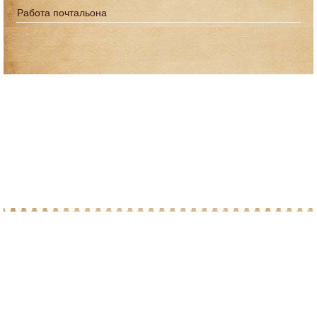
Работа почтальона
© 2010-2026 При копировании материалов с
сайта, просим ставить ссылку на post-
marka.ru