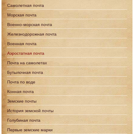
Самолетная почта
Морская почта
Военно-морская почта
Железнодорожная почта
Военная почта
Аэростатная почта
Почта на самолетах
Бутылочная почта
Почта по воде
Конная почта
Земские почты
История земской почты
Голубиная почта
Первые земские марки