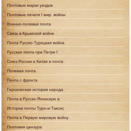
Почтовые марки уездов
Почтовые печати I мир. войны
Военно-полевая почта
Связь в Крымской войне
Почта Русско-Турецкая война
Русская почта при Петре I
Союз России и Китая и почта
Полевая почта
Почта с фронта
Героическая история народа
Почта в Русско-Японскую в.
Истории почты Турн-и-Таксис
Почта в Первую мировую войну
Почтовая цензура