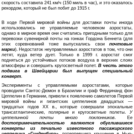
скорость составила 241 км/ч (150 миль в час), и это оказалось
рекордом, который не был побит до 1915 г.
В ходе Первой мировой войны для доставки почты иногда
использовались не управляемые человеком аэростаты,
однако в мирное время они считались пригодными только для
перевозки сувенирной почты на гонках Гордона Беннета (для
этих соревнований тоже выпускались свои
почтовые
марки
). Недостаток неуправляемых аэростатов в том, что они
летят, куда ветер дует. Только в 1999 г. аэростат смог
подняться до устойчивых потоков воздуха в верхних слоях
атмосферы и совершить кругосветный полет.
В честь этого
подвига в Швейцарии был выпущен специальный
конверт
.
Эксперименты с управляемыми аэростатами, которые
проводили Сантос-Дюмон в Бразилии и граф Фердинанд фон
Цеппелин в Германии, привели к появлению самолетов Первой
мировой войны и гигантских цеппелинов двадцатых —
тридцатых годов XX в., которые совершали эпохальные
трансатлантические, полярные и кругосветные полеты.
У
цеппелинной почты много поклонников
. Ее
достопримечательностью являются обуглившиеся
конверты из печально известного пассажирского
цеппелина «Гинденбург»
, потерпевшего крушение в Нью-