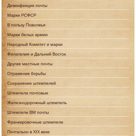
Дезинфекция почты
Марки РСФСР
В пользу Поволжья
Марки белых армии
Народный Комитет и марки
Филателия и Дальний Восток
Другие местные почты
Отражение борьбы
Сохранение штемпелей
Штемпели почтовые
Железнодорожный штемпель
Штемпели ВМ почты
Франкировочные штемпели
Почтальон в XIX веке