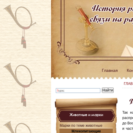
История р
связи на 
Главная
Ко
ГЛА
Г
Так н
Животные и марки
распр
до Во
Марки по теме животные
и час
Млекопитающие