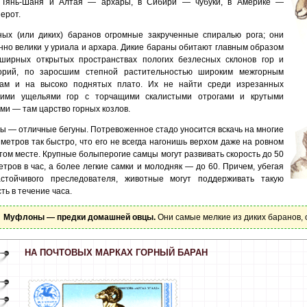
 Тянь-Шаня и Алтая — архары, в Сибири — чубуки, в Америке —
ерот.
ных (или диких) баранов огромные закрученные спиралью рога; они
нно велики у уриала и архара. Дикие бараны обитают главным образом
ширных открытых пространствах пологих безлесных склонов гор и
орий, по заросшим степной растительностью широким межгорным
ам и на высоко поднятых плато. Их не найти среди изрезанных
кими ущельями гор с торчащими скалистыми отрогами и крутыми
ми — там царство горных козлов.
ы — отличные бегуны. Потревоженное стадо уносится вскачь на многие
 метров так быстро, что его не всегда нагонишь верхом даже на ровном
том месте. Крупные болыперогие самцы могут развивать скорость до 50
етров в час, а более легкие самки и молодняк — до 60. Причем, убегая
стойчивого преследователя, животные могут поддерживать такую
ть в течение часа.
Муфлоны — предки домашней овцы.
Они самые мелкие из диких баранов, 
НА ПОЧТОВЫХ МАРКАХ ГОРНЫЙ БАРАН