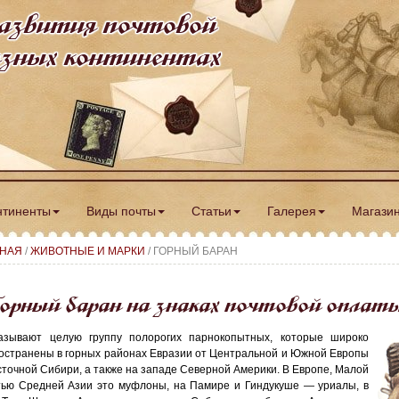
азвития почтовой
разных континентах
нтиненты
Виды почты
Статьи
Галерея
Магази
ВНАЯ
/
ЖИВОТНЫЕ И МАРКИ
/ ГОРНЫЙ БАРАН
орный баран на знаках почтовой оплат
азывают целую группу полорогих парнокопытных, которые широко
остранены в горных районах Евразии от Центральной и Южной Европы
сточной Сибири, а также на западе Северной Америки. В Европе, Малой
тью Средней Азии это муфлоны, на Памире и Гиндукуше — уриалы, в