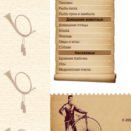
Пингвин
Рыба-пила
Рыба-луна и камбала
Домашние животные
Домашние птицы
Кошка
Лошадь
Овцы и козы
Собаки
Насекомые
Бражник бабочка
Осы
Медоносная пчела
© 20