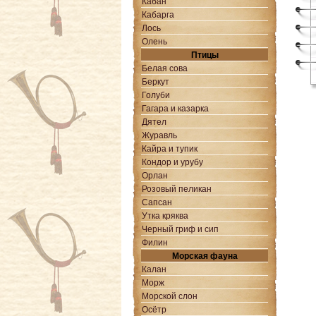
Кабан
Кабарга
Лось
Олень
Птицы
Белая сова
Беркут
Голуби
Гагара и казарка
Дятел
Журавль
Кайра и тупик
Кондор и урубу
Орлан
Розовый пеликан
Сапcан
Утка кряква
Черный гриф и сип
Филин
Морская фауна
Калан
Морж
Морской слон
Осётр