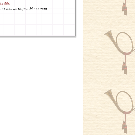
83 год
н,почтовая марка Монголии