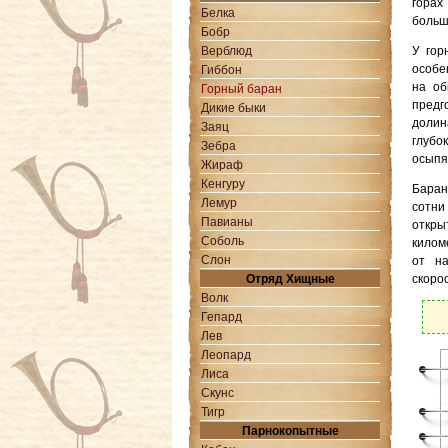
горах
Белка
больш
Бобр
Верблюд
У гор
особе
Гиббон
на об
Горный баран
предг
Дикие быки
долин
Заяц
глубо
Зебра
осыпя
Жираф
Кенгуру
Баран
Лемур
сотни
Павианы
откры
Соболь
килом
Слон
от на
Отряд Хищные
скорос
Волк
Гепард
Лев
Леопард
Лиса
Скунс
Тигр
Парнокопытные