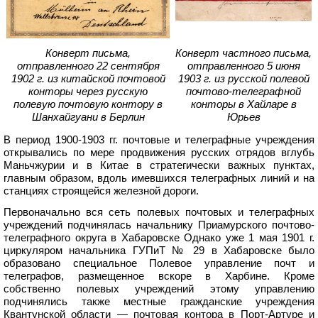
Конверт письма,
Конверт частного письма,
отправленного 22 сентября
отправленного 5 июня
1902 г. из китайской почтовой
1903 г. из русской полевой
конторы через русскую
почтово-телеграфной
полевую почтовую контору в
конторы в Хайларе в
Шанхайгуани в Берлин
Юрьев
В период 1900-1903 гг. почтовые и телеграфные учреждения
открывались по мере продвижения русских отрядов вглубь
Маньчжурии и в Китае в стратегически важных пунктах,
главным образом, вдоль имевшихся телеграфных линий и на
станциях строящейся железной дороги.
Первоначально вся сеть полевых почтовых и телеграфных
учреждений подчинялась начальнику Приамурского почтово-
телеграфного округа в Хабаровске Однако уже 1 мая 1901 г.
циркуляром начальника ГУПиТ № 29 в Хабаровске было
образовано специальное Полевое управление почт и
телеграфов, размещенное вскоре в Харбине. Кроме
собственно полевых учреждений этому управлению
подчинялись также местные гражданские учреждения
Квантунской области — почтовая контора в Порт-Артуре и