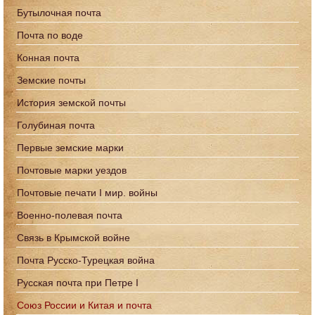
Бутылочная почта
Почта по воде
Конная почта
Земские почты
История земской почты
Голубиная почта
Первые земские марки
Почтовые марки уездов
Почтовые печати I мир. войны
Военно-полевая почта
Связь в Крымской войне
Почта Русско-Турецкая война
Русская почта при Петре I
Союз России и Китая и почта