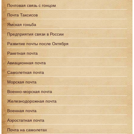
Почтовая связь с гонцом
Почта Таксисов
Ямская гоньба
Предприятия связи в России
Развитие почты после Октября
Ракетная почта
Авиационная почта
Самолетная почта
Морская почта
Военно-морская почта
Железнодорожная почта
Военная почта
Аэростатная почта
Почта на самолетах