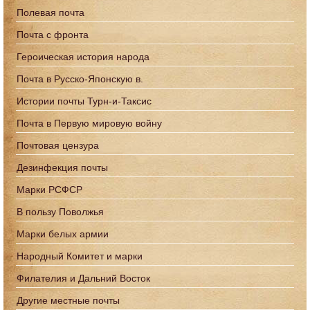
Полевая почта
Почта с фронта
Героическая история народа
Почта в Русско-Японскую в.
Истории почты Турн-и-Таксис
Почта в Первую мировую войну
Почтовая цензура
Дезинфекция почты
Марки РСФСР
В пользу Поволжья
Марки белых армии
Народный Комитет и марки
Филателия и Дальний Восток
Другие местные почты