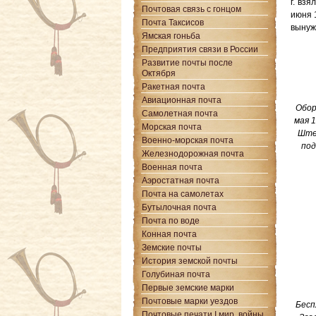
г. вз
Почтовая связь с гонцом
июня 
Почта Таксисов
вынуж
Ямская гоньба
Предприятия связи в России
Развитие почты после
Октября
Ракетная почта
Авиационная почта
Обор
Самолетная почта
мая 1
Морская почта
Ште
Военно-морская почта
под
Железнодорожная почта
Военная почта
Аэростатная почта
Почта на самолетах
Бутылочная почта
Почта по воде
Конная почта
Земские почты
История земской почты
Голубиная почта
Первые земские марки
Почтовые марки уездов
Бесп
Почтовые печати I мир. войны