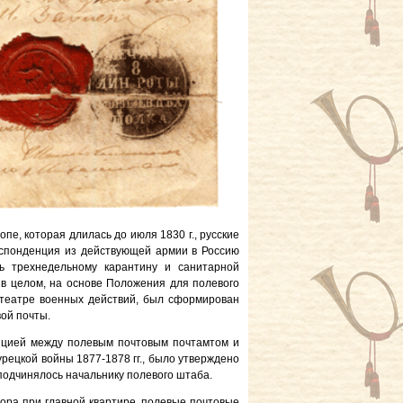
е, которая длилась до июля 1830 г., русские
еспонденция из действующей армии в Россию
сь трехнедельному карантину и санитарной
 в целом, на основе Положения для полевого
 театре военных действий, был сформирован
ой почты.
нцией между полевым почтовым почтамтом и
урецкой войны 1877-1878 гг., было утверждено
подчинялось начальнику полевого штаба.
тора при главной квартире, полевые почтовые