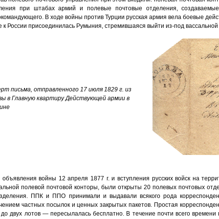
ления при штабах армий и полевые почтовые отделения, создаваемые
окомандующего. В ходе войны против Турции русская армия вела боевые дейст
е к России присоединилась Румыния, стремившаяся выйти из-под вассальной 
рт письма, отправленного 17 июля 1829 г. из
вы в Главную квартиру Действующей армии в
чине
 объявления войны 12 апреля 1877 г. и вступления русских войск на терр
альной полевой почтовой конторы, были открыты 20 полевых почтовых отд
зделения. ППК и ППО принимали и выдавали всякого рода корреспонден
чением частных посылок и ценных закрытых пакетов. Простая корреспонде
 до двух лотов — пересылалась бесплатно. В течение почти всего времен