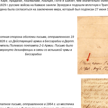
ял Каре, Арадаган, Ахалкалаки, Ахалцих, Поти и Баязет, чем значительно обле
1829 г. русские войска на Кавказе заняли Эрзерум и подошли вплотную к Тра
дена была согласиться на заключение мира, который был подписан 27 июня 1
отная сторона оболочки письма, отправленного 19
828 г. из Действующей армии в Бессарабии в Дерпт.
мпель Полевого почтамта 2-й Армии. Письмо было
вергнуто дезинфекции в связи со вспышкой чумы в
Бессарабии
латное письмо, отправленное в 1864 г. из местечка