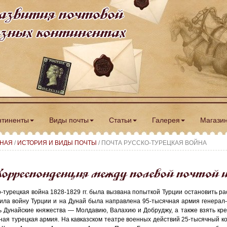
азвития почтовой
разных континентах
нтиненты
Виды почты
Статьи
Галерея
Магази
ВНАЯ
/
ИСТОРИЯ И ВИДЫ ПОЧТЫ
/ ПОЧТА РУССКО-ТУРЕЦКАЯ ВОЙНА
орреспонденция между полевой почтой 
о-турецкая война 1828-1829 гг. была вызвана попыткой Турции остановить ра
ила войну Турции и на Дунай была направлена 95-тысячная армия генерал
ь Дунайские княжества — Молдавию, Валахию и Добруджу, а также взять кре
ная турецкая армия. На кавказском театре военных действий 25-тысячный ко