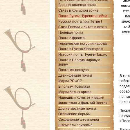
Зво
Военно-полевая почта
пись
Связь в Крымской войне
сие
Почта Русско-Турецкая война
ро
Русская почта при Петре I
мною
м. 
Союз России и Китая и почта
стои
Полевая почта
Почта с фронта
Героическая история народа
Почта в Русско-Японскую в.
Истории почты Турн-и-Таксис
Почта в Первую мировую
войну
Почтовая цензура
Дезинфекция почты
В теч
Марки РСФСР
войск
подве
В пользу Поволжья
обраб
Марки белых армии
почта
Народный Комитет и марки
полев
Филателия и Дальний Восток
Другие местные почты
Письм
Отражение борьбы
гражд
Сохранение штемпелей
«Поло
Штемпели почтовые
В сос