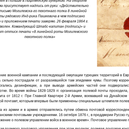
лен в Польше в Лифляндскую губернию. На обороте
ма присутствует надпись от руки: «Действительно
 письмо Могилевска-го пехотнаго полка 8 линейной
ты рядового Инд-рика Пашкевича в чем подписано
 и приложением печати заверяю. 26 февраля 1864 г.
Зволен. Командующий Штабс-капитан (подпись)» и
т оттиск печати «8 линейной роты Могилевского
пехотного полка»
ение военной кампании и последующей оккупации турецких территорий в Европ
а сильно пострадали от разразившейся там эпидемии чумы. Поэтому корр
ргались дезинфекции, а при выводе армейских частей они подвергали
отке. Во время войны 1828-1829 гг. организация полевой почты проходила,
мта от 1812 г. При Главной Квартире 2-й Армии, воевавшей на Дунайском
ой почтамт, которым впервые были применены специальные штемпеля полев
а из армии и в армию отправлялись путем обмена почтовой корреспонде
анскими почтовыми учреждениями. 16 октября 1876 г., в преддверии Русско-т
жение о полевом управлении войск в военное время». Почтовое управление 
тав полевого почтового управления при этом входили: полевая почтовая кон