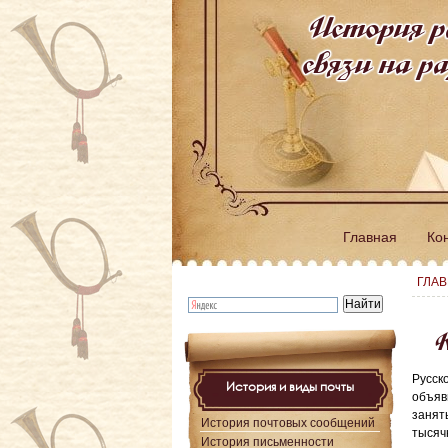
История р
связи на 
Главная
Ко
ГЛА
К
Русск
История и виды почты
объяв
занят
История почтовых сообщений
тысяч
История письменности