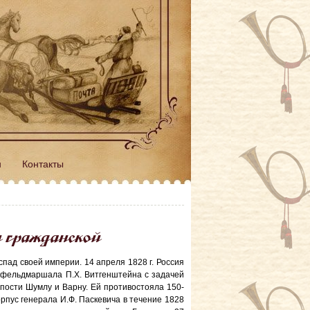
н
Контакты
и гражданской
спад своей империи. 14 апреля 1828 г. Россия
-фельдмаршала П.Х. Витгенштейна с задачей
пости Шумлу и Варну. Ей противостояла 150-
рпус генерала И.Ф. Паскевича в течение 1828