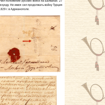
гчил положение русских войск на Балканах. 27
пезунду. Не имея сил продолжать войну Турция
829 г. в Адрианополе.