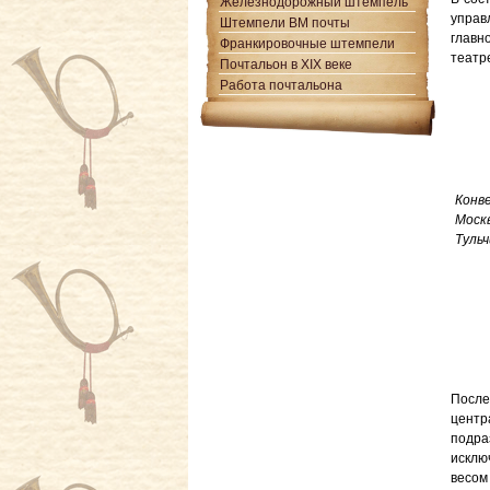
Железнодорожный штемпель
управ
Штемпели ВМ почты
главн
Франкировочные штемпели
театр
Почтальон в XIX веке
Работа почтальона
Конве
Моск
Туль
После
центр
подра
исклю
весом