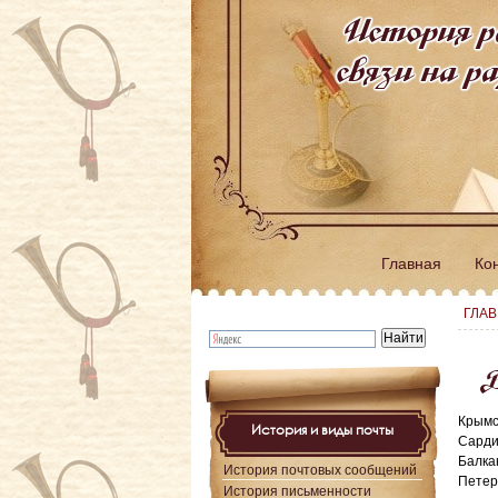
История р
связи на 
Главная
Ко
ГЛА
В
Крымс
История и виды почты
Сарди
Балка
История почтовых сообщений
Петер
История письменности