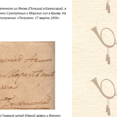
ленного из Янова (Польша) в Бахчисарай, в
но-Сухопутных и Морских сил в Крыму. На
олучения: «Получено. 17 марта 1856»
 в Главный штаб Южной армии и Военно-