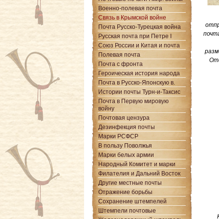
Военно-полевая почта
Связь в Крымской войне
отпр
Почта Русско-Турецкая война
почт
Русская почта при Петре I
Союз России и Китая и почта
разм
Полевая почта
Отд
Почта с фронта
Героическая история народа
Почта в Русско-Японскую в.
Истории почты Турн-и-Таксис
Почта в Первую мировую
войну
Почтовая цензура
Дезинфекция почты
Марки РСФСР
В пользу Поволжья
Марки белых армии
Народный Комитет и марки
Филателия и Дальний Восток
Другие местные почты
Отражение борьбы
Сохранение штемпелей
Штемпели почтовые