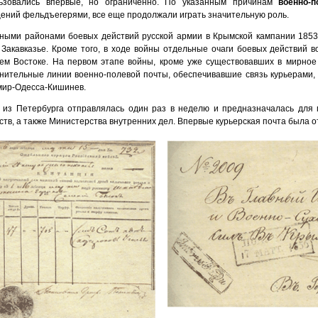
ьзовались впервые, но ограниченно. По указанным причинам
военно-п
ений фельдъегерями, все еще продолжали играть значительную роль.
ными районами боевых действий русской армии в Крымской кампании 1853-
 Закавказье. Кроме того, в ходе войны отдельные очаги боевых действий 
ем Востоке. На первом этапе войны, кроме уже существовавших в мирное
нительные линии военно-полевой почты, обеспечивавшие связь курьерами,
ир-Одесса-Кишинев.
 из Петербурга отправлялась один раз в неделю и предназначалась для
ств, а также Министерства внутренних дел. Впервые курьерская почта была о