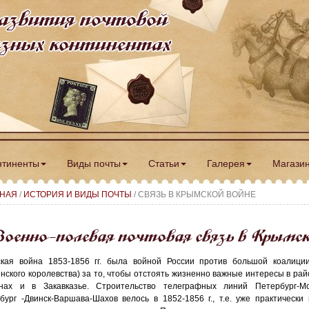
азвития почтовой
разных континентах
нтиненты
Виды почты
Статьи
Галерея
Магази
ВНАЯ
/
ИСТОРИЯ И ВИДЫ ПОЧТЫ
/ СВЯЗЬ В КРЫМСКОЙ ВОЙНЕ
оенно-полевая почтовая связь в Крымск
кая война 1853-1856 гг. была войной России против большой коалиции
нского королевства) за то, чтобы отстоять жизненно важные интересы в рай
нах и в Закавказье. Строительство телеграфных линий Петербург-Мо
бург -Двинск-Варшава-Шахов велось в 1852-1856 г., т.е. уже практическ