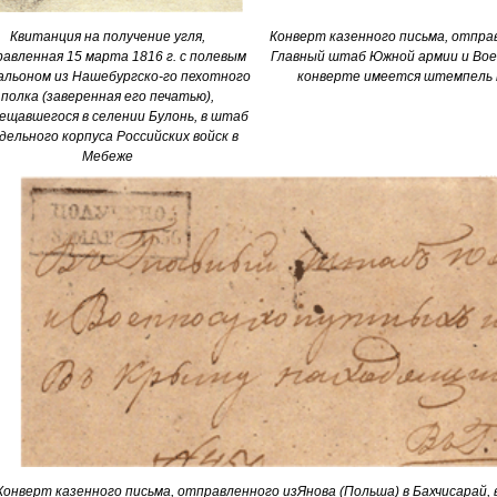
Квитанция на получение угля,
Конверт казенного письма, отправ
авленная 15 марта 1816 г. с полевым
Главный штаб Южной армии и Воен
альоном из Нашебургско-го пехотного
конверте имеется штемпель п
полка (заверенная его печатью),
ещавшегося в селении Булонь, в штаб
ельного корпуса Российских войск в
Мебеже
Конверт казенного письма, отправленного изЯнова (Польша) в Бахчисарай,