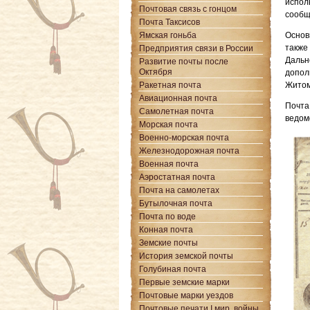
испол
Почтовая связь с гонцом
сообщ
Почта Таксисов
Ямская гоньба
Основ
также
Предприятия связи в России
Дальн
Развитие почты после
Октября
допол
Ракетная почта
Житом
Авиационная почта
Почта
Самолетная почта
ведом
Морская почта
Военно-морская почта
Железнодорожная почта
Военная почта
Аэростатная почта
Почта на самолетах
Бутылочная почта
Почта по воде
Конная почта
Земские почты
История земской почты
Голубиная почта
Первые земские марки
Почтовые марки уездов
Почтовые печати I мир. войны