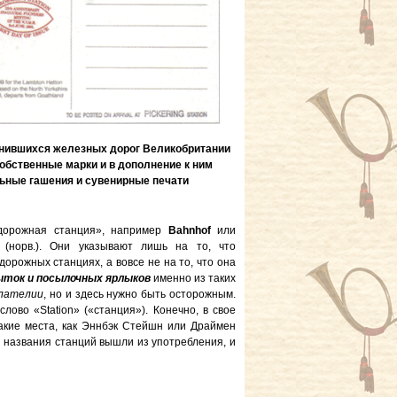
анившихся железных дорог Великобритании
обственные марки и в дополнение к ним
ьные гашения и сувенирные печати
одорожная станция», например
Bahnhof
или
(норв.). Они указывают лишь на то, что
рожных станциях, а вовсе не на то, что она
ыток и посылочных ярлыков
именно из таких
лателии
, но и здесь нужно быть осторожным.
ово «Station» («станция»). Конечно, в свое
такие места, как Эннбэк Стейшн или Драймен
 названия станций вышли из употребления, и