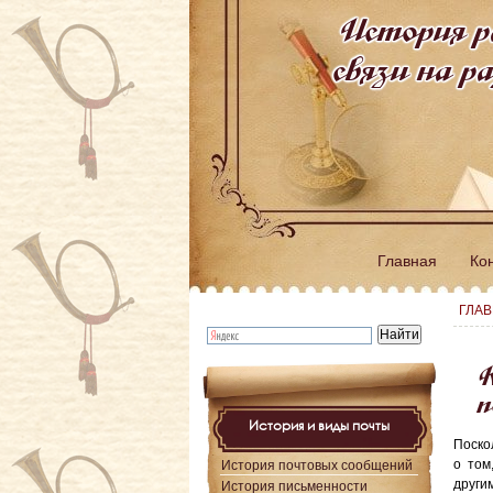
История р
связи на 
Главная
Ко
ГЛА
К
п
История и виды почты
Поско
о том
История почтовых сообщений
други
История письменности