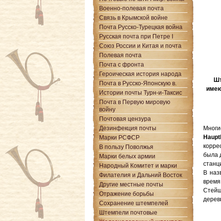
Военно-полевая почта
Связь в Крымской войне
Почта Русско-Турецкая война
Русская почта при Петре I
Союз России и Китая и почта
Полевая почта
Почта с фронта
Героическая история народа
Шт
Почта в Русско-Японскую в.
имею
Истории почты Турн-и-Таксис
Почта в Первую мировую
войну
Почтовая цензура
Дезинфекция почты
Мног
Haupt
Марки РСФСР
корре
В пользу Поволжья
была 
Марки белых армии
станц
Народный Комитет и марки
В наз
Филателия и Дальний Восток
время
Другие местные почты
Стейш
Отражение борьбы
дерев
Сохранение штемпелей
Штемпели почтовые