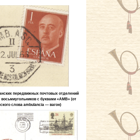
анских передвижных почтовых отделений
восьмиугольников с буквами «АМВ» (от
ского слова ambulancia — вагон)