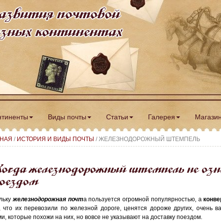
азвития почтовой
разных континентах
нтиненты
Виды почты
Статьи
Галерея
Магази
ВНАЯ
/
ИСТОРИЯ И ВИДЫ ПОЧТЫ
/ ЖЕЛЕЗНОДОРОЖНЫЙ ШТЕМПЕЛЬ
огда железнодорожный штемпель не оз
оездом
льку
железнодорожная почт
а пользуется огромной популярностью, а
конве
, что их перевозили по железной дороге, ценятся дороже других, очень 
ми, которые похожи на них, но вовсе не указывают на доставку поездом.