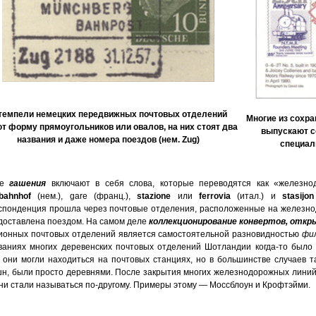
емпели немецких передвижных почтовых отделений
Многие из сохр
т форму прямоугольников или овалов, на них стоят два
выпускают с
названия и даже номера поездов (нем. Zug)
специал
ие
гашения
включают в себя слова, которые переводятся как «железн
bahnhof
(нем.), gare (франц.),
stazione
или
ferrovia
(итал.) и
stasijon
спонденция прошла через почтовые отделения, расположенные на железнодо
доставлена поездом. На самом деле
коллекционирование конвертов, откр
ионных почтовых отделений является самостоятельной разновидностью
фи
ваниях многих деревенских почтовых отделений Шотландии когда-то было сл
 они могли находиться на почтовых станциях, но в большинстве случаев 
н, были просто деревнями. После закрытия многих железнодорожных линий
ни стали называться по-другому. Примеры этому — Моссблоун и Крофтэйми.