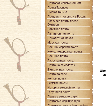
Почтовая связь с гонцом
Почта Таксисов
Ямская гоньба
Предприятия связи в России
Развитие почты после
Октября
Ракетная почта
Авиационная почта
Самолетная почта
Морская почта
Военно-морская почта
Железнодорожная почта
Военная почта
Аэростатная почта
Почта на самолетах
Бутылочная почта
Ште
Почта по воде
л
Конная почта
Земские почты
История земской почты
Голубиная почта
Первые земские марки
Почтовые марки уездов
Почтовые печати I мир. войны