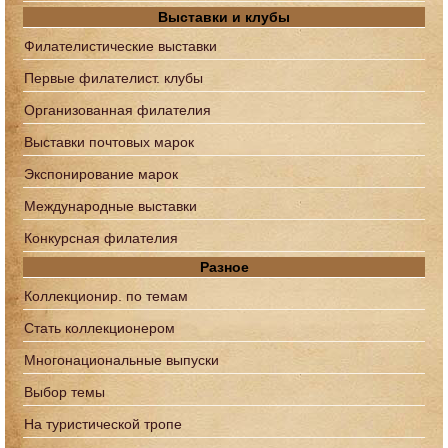
Выставки и клубы
Филателистические выставки
Первые филателист. клубы
Организованная филателия
Выставки почтовых марок
Экспонирование марок
Международные выставки
Конкурсная филателия
Разное
Коллекционир. по темам
Стать коллекционером
Многонациональные выпуски
Выбор темы
На туристической тропе