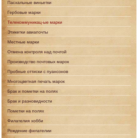
Пасхальные виньетки
Гербовые марки
Телекоммуникац-ые марки
Этикетки авиапочты
Местные марки
Отмена контроля над почтой
Производство почтовых марок
Пробные оттиски с пуансонов
Многоцветная печать марок
Брак и пометки на полях
Брак и разновидности
Пометки на полях
Филателия хобби
Рождение филателии