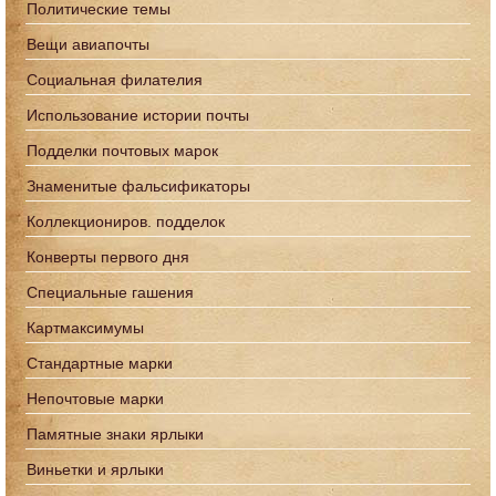
Политические темы
Вещи авиапочты
Социальная филателия
Использование истории почты
Подделки почтовых марок
Знаменитые фальсификаторы
Коллекциониров. подделок
Конверты первого дня
Специальные гашения
Картмаксимумы
Стандартные марки
Непочтовые марки
Памятные знаки ярлыки
Виньетки и ярлыки