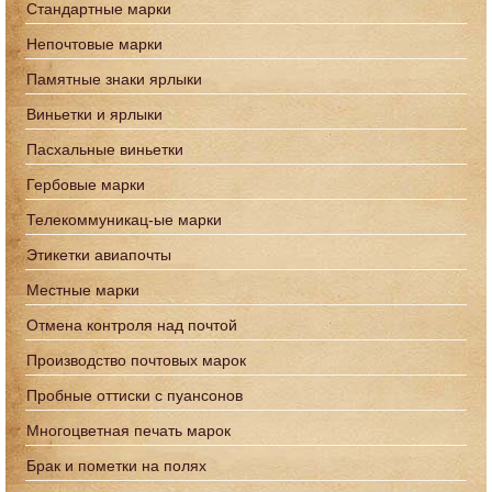
Стандартные марки
Непочтовые марки
Памятные знаки ярлыки
Виньетки и ярлыки
Пасхальные виньетки
Гербовые марки
Телекоммуникац-ые марки
Этикетки авиапочты
Местные марки
Отмена контроля над почтой
Производство почтовых марок
Пробные оттиски с пуансонов
Многоцветная печать марок
Брак и пометки на полях