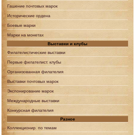
Гашение почтовых марок
Исторические ордена
Боевые марки
Марки на монетах
Выставки и клубы
Филателистические выставки
Первые филателист. клубы
Организованная филателия
Выставки почтовых марок
Экспонирование марок
Международные выставки
Конкурсная филателия
Разное
Коллекционир. по темам