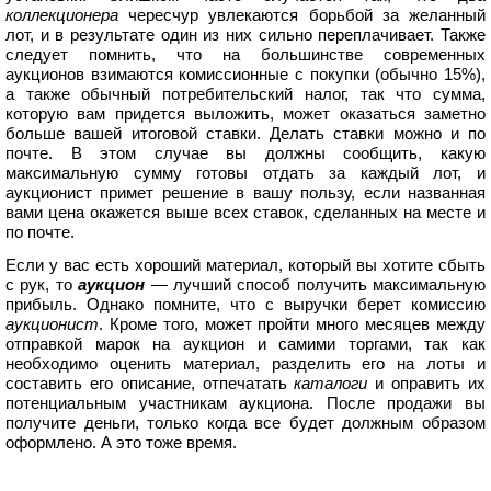
коллекционера
чересчур увлекаются борьбой за желанный
лот, и в результате один из них сильно переплачивает. Также
следует помнить, что на большинстве современных
аукционов взимаются комиссионные с покупки (обычно 15%),
а также обычный потребительский налог, так что сумма,
которую вам придется выложить, может оказаться заметно
больше вашей итоговой ставки. Делать ставки можно и по
почте. В этом случае вы должны сообщить, какую
максимальную сумму готовы отдать за каждый лот, и
аукционист примет решение в вашу пользу, если названная
вами цена окажется выше всех ставок, сделанных на месте и
по почте.
Если у вас есть хороший материал, который вы хотите сбыть
с рук, то
аукцион
— лучший способ получить максимальную
прибыль. Однако помните, что с выручки берет комиссию
аукционист
. Кроме того, может пройти много месяцев между
отправкой марок на аукцион и самими торгами, так как
необходимо оценить материал, разделить его на лоты и
составить его описание, отпечатать
каталоги
и оправить их
потенциальным участникам аукциона. После продажи вы
получите деньги, только когда все будет должным образом
оформлено. А это тоже время.