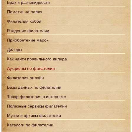
Брак и разновидности
Пометки на полях
Филателия хобби
Рождение филателии
Приобретение марок
Дилеры
Как найти правильного дилера
Аукционы по филателии
Филателия онлайн
Базы данных по филателии
Товар филателия в интернете
Полезные сервисы филателии
Музеи и архивы филателии
Каталоги по филателии