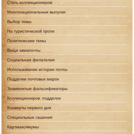
Стать коллекционером
Многонациональные выпуски
Выбор темы
На туристической тропе
Политические темы
Вещи авиапочты
Социальная филателия
Использование истории почты
Подделки почтовых марок
Знаменитые фальсификаторы
Коллекциониров. подделок
Конверты первого дня
Специальные гашения
Картмаксимумы