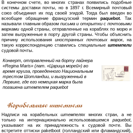
В конечном счете, во многих странах появились подобные
системы доставки почты, но в 1897 г. Всемирный почтовый
союз объединил их под своей эгидой. Тогда был введен во
всеобщее обращение французский термин
paquebot
. Так
называли главным образом
письма и открытки с почтовыми
марками
одной страны, отправленные на кораблях по морю и
затем выгруженные в порту другой страны. Чтобы объяснить
причину использования
иностранных почтовых марок
, на
такую корреспонденцию ставились специальные
штемпели
судовой почты.
Конверт, отправленный на борту лайнера
«Regina Maris» (лат. «Царица морей») во
время круиза, проведенного Национальным
трестом Шотландии, и выгруженный в
Лервике, где его немецкая марка была
погашена штемпелем paquebot
Корабельные штемпели
Надписи на корабельных
штемпелях
многих стран, а не
только на интернационально использовавшемся
paquebot
,
указывают на их принадлежность к судовой почте. Вы
встретите оттиски paketboot (голландский или фламандский),