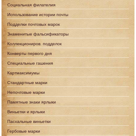
Социальная филателия
Использование истории почты
Подделки почтовых марок
Знаменитые фальсификаторы
Коллекциониров. подделок
Конверты первого дня
Специальные гашения
Картмаксимумы
Стандартные марки
Непочтовые марки
Памятные знаки ярлыки
Виньетки и ярлыки
Пасхальные виньетки
Гербовые марки