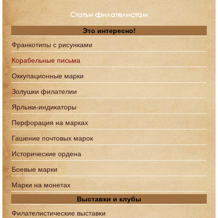
Статьи филателистам
Это интересно!
Франкотипы с рисунками
Корабельные письма
Оккупационные марки
Золушки филателии
Ярлыки-индикаторы
Перфорация на марках
Гашение почтовых марок
Исторические ордена
Боевые марки
Марки на монетах
Выставки и клубы
Филателистические выставки