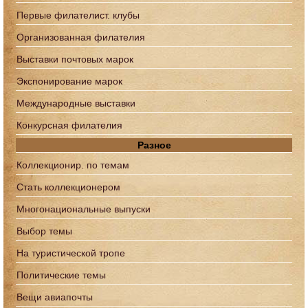
Первые филателист. клубы
Организованная филателия
Выставки почтовых марок
Экспонирование марок
Международные выставки
Конкурсная филателия
Разное
Коллекционир. по темам
Стать коллекционером
Многонациональные выпуски
Выбор темы
На туристической тропе
Политические темы
Вещи авиапочты