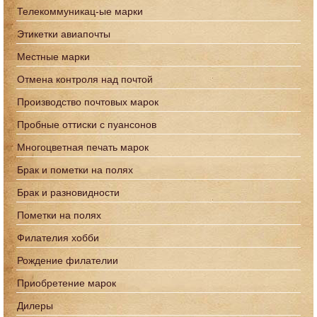
Телекоммуникац-ые марки
Этикетки авиапочты
Местные марки
Отмена контроля над почтой
Производство почтовых марок
Пробные оттиски с пуансонов
Многоцветная печать марок
Брак и пометки на полях
Брак и разновидности
Пометки на полях
Филателия хобби
Рождение филателии
Приобретение марок
Дилеры