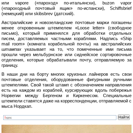
или vapore («пароход» по-итальянски), buzon vapor
(«пароходный почтовый ящик» по-испански), Schiffsbrief
(немецкий) или skibsbrev (датский).
Австралийские и новозеландские почтовые марки погашены
менее откровенным штемпелем «Loose letter» (свободное
письмо), который применялся для обработки отдельных
писем, доставляемых частными кораблями. Надпись «Ship
mail room» (комната корабельной почты) на австралийских
штампах
указывает на то, что помеченные ими письма
прошли через мельбурнское или сиднейское сортировочные
отделения, которые обрабатывали почту, отправляемую за
границу.
В наши дни на борту многих круизных лайнеров есть свои
почтовые отделения, оборудованные фигурными ручными
штемпелями. Свой такой штамп с обозначением направления
есть на каждом из кораблей, курсирующих вдоль побережья
Норвегии между Бергеном и Киркенесом. Специальные
штемпели ставятся даже на корреспонденции, отправляемой с
мыса Нордкап.