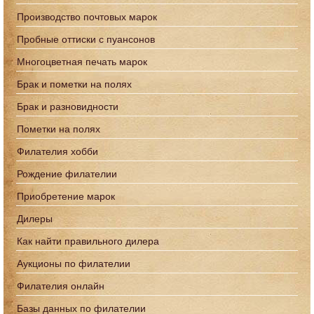
Производство почтовых марок
Пробные оттиски с пуансонов
Многоцветная печать марок
Брак и пометки на полях
Брак и разновидности
Пометки на полях
Филателия хобби
Рождение филателии
Приобретение марок
Дилеры
Как найти правильного дилера
Аукционы по филателии
Филателия онлайн
Базы данных по филателии