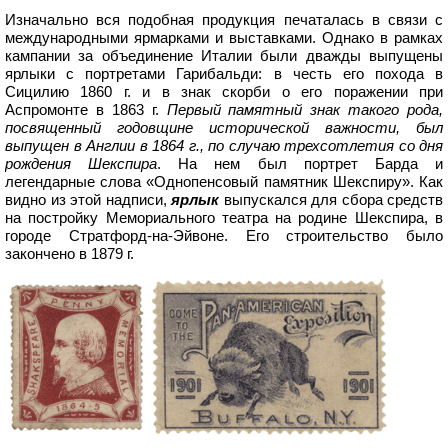
Изначально вся подобная продукция печаталась в связи с
международными ярмарками и выставками. Однако в рамках
кампании за объединение Италии были дважды выпущены
ярлыки с портретами Гарибальди: в честь его похода в
Сицилию 1860 г. и в знак скорби о его поражении при
Аспромонте в 1863 г.
Первый памятный знак такого рода,
посвященный годовщине исторической важности, был
выпущен в Англии в 1864 г., по случаю трехсотлетия со дня
рождения Шекспира
. На нем был портрет Барда и
легендарные слова «Однопенсовый памятник Шекспиру». Как
видно из этой надписи,
ярлык
выпускался для сбора средств
на постройку Мемориального театра на родине Шекспира, в
городе Стратфорд-на-Эйвоне. Его строительство было
закончено в 1879 г.