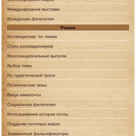
Международные выставки
Конкурсная филателия
Разное
Коллекционир. по темам
Стать коллекционером
Многонациональные выпуски
Выбор темы
На туристической тропе
Политические темы
Вещи авиапочты
Социальная филателия
Использование истории почты
Подделки почтовых марок
Знаменитые фальсификаторы