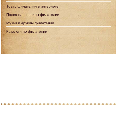
Товар филателия в интернете
Полезные сервисы филателии
Музеи и архивы филателии
Каталоги по филателии