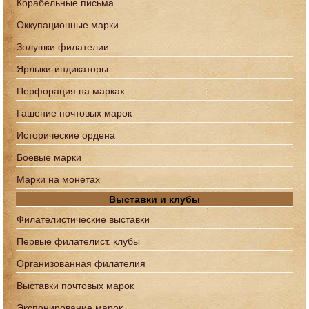
Корабельные письма
Оккупационные марки
Золушки филателии
Ярлыки-индикаторы
Перфорация на марках
Гашение почтовых марок
Исторические ордена
Боевые марки
Марки на монетах
Выставки и клубы
Филателистические выставки
Первые филателист. клубы
Организованная филателия
Выставки почтовых марок
Экспонирование марок