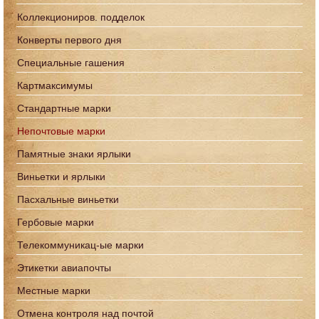
Коллекциониров. подделок
Конверты первого дня
Специальные гашения
Картмаксимумы
Стандартные марки
Непочтовые марки
Памятные знаки ярлыки
Виньетки и ярлыки
Пасхальные виньетки
Гербовые марки
Телекоммуникац-ые марки
Этикетки авиапочты
Местные марки
Отмена контроля над почтой