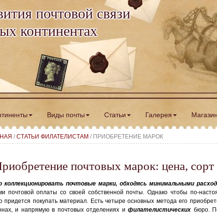
вития почтовой связи
ных континентах
нтиненты
Виды почты
Статьи
Галерея
Магази
ВНАЯ
/
СТАТЬИ ФИЛАТЕЛИСТАМ
/ ПРИОБРЕТЕНИЕ МАРОК
риобретение почтовых марок: цена, сорт
 коллекционировать почтовые марки, обходясь минимальными расхо
ми почтовой оплаты со своей собственной почты. Однако чтобы по-наст
о придется покупать материал. Есть четыре основных метода его приобрете
онах, и напрямую в почтовых отделениях и
филателистических
бюро. П