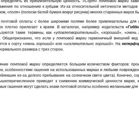
 определять их приблизительную ценность.
«Сорт» почтовой марки
зави
ажения по отношению к
зубцам
. Из-за относительной неточности методо
ом, «поля» (полоски белой бумаги вокруг рисунка) многих старинных марок 
 почтовой оплаты с более широкими полями более привлекательны для
ок плотно прилегает к краям. В каталогах, например издательств
«Гиббо
ьзуются такие термины, как «
удовлетворительный
», «
хороший
», «
очень
. Общепризнанно, что если у
почтовой марки
гармоничный внешний вид и
ится к сорту «
очень хороший
» или «
исключительно хороший
». На
неперфо
нормального размера с трех сторон.
ояние
почтовой марки
определяется большим количеством факторов: про
ек, особенностями гашения на использованных марках и любыми повреждени
облекшие из-за долгого пребывания на солнечном свете цвета). Конечно, со
ышеперечисленное приводит к снижению коммерческой ценности марки, 
мые гашения могут сделать знаки почтовой оплаты особенно желанными для