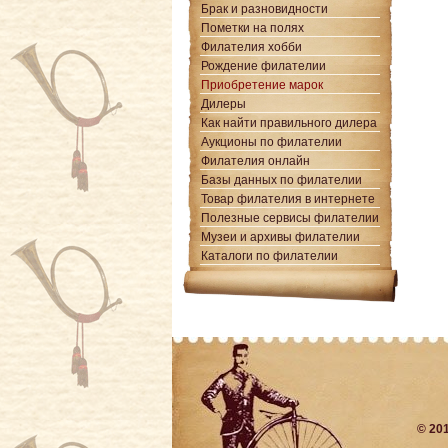
Брак и разновидности
Пометки на полях
Филателия хобби
Рождение филателии
Приобретение марок
Дилеры
Как найти правильного дилера
Аукционы по филателии
Филателия онлайн
Базы данных по филателии
Товар филателия в интернете
Полезные сервисы филателии
Музеи и архивы филателии
Каталоги по филателии
© 20