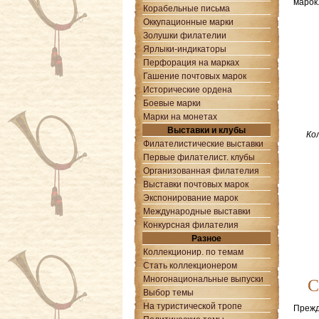
марок
Корабельные письма
Оккупационные марки
Золушки филателии
Ярлыки-индикаторы
Перфорация на марках
Гашение почтовых марок
Исторические ордена
Боевые марки
Марки на монетах
Выставки и клубы
Ко
Филателистические выставки
Первые филателист. клубы
Организованная филателия
Выставки почтовых марок
Экспонирование марок
Международные выставки
Конкурсная филателия
Разное
Коллекционир. по темам
Стать коллекционером
Многонациональные выпуски
С
Выбор темы
На туристической тропе
Прежд