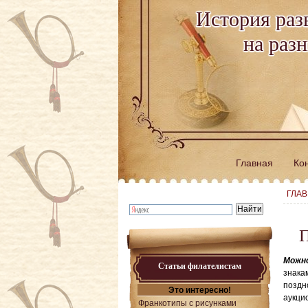
История раз
на раз
Главная
Ко
ГЛА
П
Можно
Статьи филателистам
знака
поздн
Это интересно!
аукци
Франкотипы с рисунками