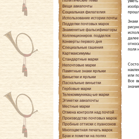
Политические темы
уметь
Вещи авиапочты
изобр
Социальная филателия
прошл
Использование истории почты
Знаки
Подделки почтовых марок
рисун
Знаменитые фальсификаторы
испол
Коллекциониров. подделок
далее
Конверты первого дня
относ
Специальные гашения
поля 
Картмаксимумы
Стандартные марки
Сост
Непочтовые марки
накле
Памятные знаки ярлыки
или п
Виньетки и ярлыки
Все в
Пасхальные виньетки
значи
Гербовые марки
Телекоммуникац-ые марки
Этикетки авиапочты
Местные марки
Отмена контроля над почтой
Производство почтовых марок
Пробные оттиски с пуансонов
Многоцветная печать марок
Брак и пометки на полях