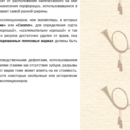
сит от расположения напечатанного на ней
в нанесения
перфорации
, использовавшихся в
бывают самой разной ширины.
коллекционеров
, чем экземпляры, в которых
не»
или
«Скотт»
, для определения сорта
 хороший
», «
исключительно хороший
» и так
 рисунок достаточно удален от краев, она
рированных почтовых марках
должны быть
изводственными дефектами, использованием
ями (такими как отсутствие зубцов, разрывы
рт марки тоже может влиять на ее стоимость.
хотя некоторые необычные или исторически
 коллекционеров.