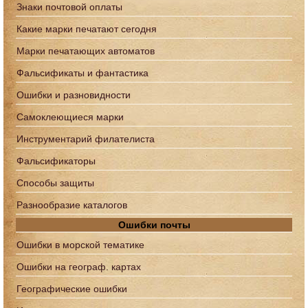
Знаки почтовой оплаты
Какие марки печатают сегодня
Марки печатающих автоматов
Фальсификаты и фантастика
Ошибки и разновидности
Самоклеющиеся марки
Инструментарий филателиста
Фальсификаторы
Способы защиты
Разнообразие каталогов
Ошибки почты
Ошибки в морской тематике
Ошибки на географ. картах
Географические ошибки