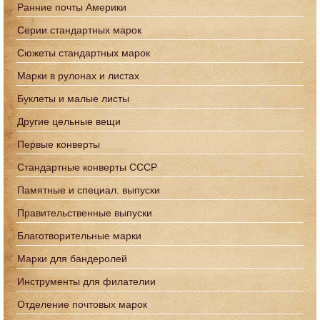
Ранние почты Америки
Серии стандартных марок
Сюжеты стандартных марок
Марки в рулонах и листах
Буклеты и малые листы
Другие цельные вещи
Первые конверты
Стандартные конверты СССР
Памятные и специал. выпуски
Правительственные выпуски
Благотворительные марки
Марки для бандеролей
Инструменты для филателии
Отделение почтовых марок