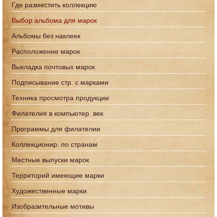
Где разместить коллекцию
Выбор альбома для марок
Альбомы без наклеек
Расположение марок
Выкладка почтовых марок
Подписывание стр. с марками
Техника просмотра продукции
Филателия в компьютер. век
Программы для филателии
Коллекционир. по странам
Местные выпуски марок
Территорий имеющие марки
Художественные марки
Изобразительные мотивы