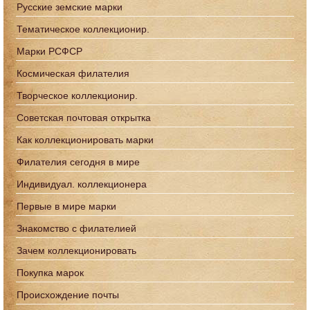
Русские земские марки
Тематическое коллекционир.
Марки РСФСР
Космическая филателия
Творческое коллекционир.
Советская почтовая открытка
Как коллекционировать марки
Филателия сегодня в мире
Индивидуал. коллекционера
Первые в мире марки
Знакомство с филателией
Зачем коллекционировать
Покупка марок
Происхождение почты