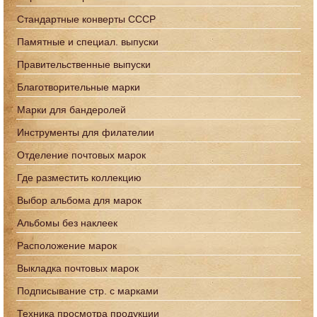
Стандартные конверты СССР
Памятные и специал. выпуски
Правительственные выпуски
Благотворительные марки
Марки для бандеролей
Инструменты для филателии
Отделение почтовых марок
Где разместить коллекцию
Выбор альбома для марок
Альбомы без наклеек
Расположение марок
Выкладка почтовых марок
Подписывание стр. с марками
Техника просмотра продукции