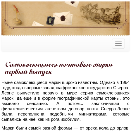
Самоклеющиеся почтовые марки -
первый выпуск
Ныне самоклеющиеся марки широко известны. Однако в 1964
году, когда впервые западноафриканское государство Сьерра-
Леоне выпустило первую в мире серию самоклеющихся
марок, да ещё и в форме географической карты страны, это
вызвало сенсацию. А потом... заключившая с
филателистическим агенством договор почта Сьерра-Леоне
была переполнена подобными миниатюрами, которые
сыпались на неё, как из рога изобилия.
Марки были самой разной формы — от ореха кола до орлов,