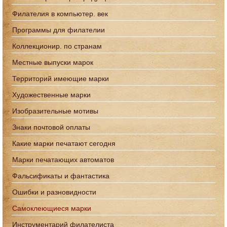
Филателия в компьютер. век
Программы для филателии
Коллекционир. по странам
Местные выпуски марок
Территорий имеющие марки
Художественные марки
Изобразительные мотивы
Знаки почтовой оплаты
Какие марки печатают сегодня
Марки печатающих автоматов
Фальсификаты и фантастика
Ошибки и разновидности
Самоклеющиеся марки
Инструментарий филателиста