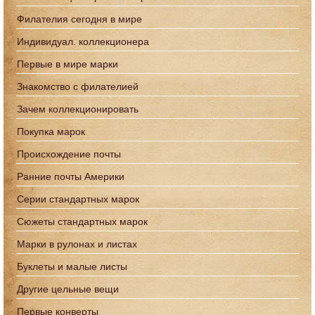
Филателия сегодня в мире
Индивидуал. коллекционера
Первые в мире марки
Знакомство с филателией
Зачем коллекционировать
Покупка марок
Происхождение почты
Ранние почты Америки
Серии стандартных марок
Сюжеты стандартных марок
Марки в рулонах и листах
Буклеты и малые листы
Другие цельные вещи
Первые конверты