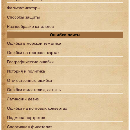
Фальсификаторы
Способы защиты
Разнообразие каталогов
Ошибки почты
Ошибки в морской тематике
Ошибки на географ. картах
Географические ошибки
История и политика
Отечественные ошибки
Ошибки филателии, латынь
Латинский девиз
Ошибки на почтовых конвертах
Подмена портретов
Спортивная филателия