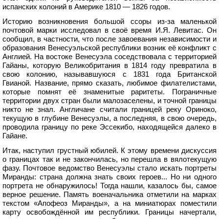
испанских колоний в Америке 1810 — 1826 годов.
Историю возникновения большой ссоры из-за маленькой
почтовой марки исследовал в своё время И.Я. Левитас. Он
сообщил, в частности, что после завоевания независимости и
образования Венесуэльской республики возник её конфликт с
Англией. На востоке Венесуэла соседствовала с территорией
Гайаны, которую Великобритания в 1814 году превратила в
свою колонию, называвшуюся с 1831 года Британской
Гвианой. Название, прямо сказать, любимое филателистами,
которые помнят её знаменитые раритеты. Пограничные
территории двух стран были малозаселены, и точной границы
никто не знал. Англичане считали границей реку Ориноко,
текущую в глубине Венесуэлы, а последняя, в свою очередь,
проводила границу по реке Эссекибо, находящейся далеко в
Гайане.
Итак, наступил грустный юбилей. К этому времени дискуссия
о границах так и не закончилась, но перешла в вялотекущую
фазу. Почтовое ведомство Венесуэлы стало искать портреты
Миранды: страна должна знать своих героев... Но ни одного
портрета не обнаружилось! Тогда нашли, казалось бы, самое
верное решение. Память военачальника отметили на марках
текстом «Апофеоз Миранды», а на миниатюрах поместили
карту освобождённой им республики. Границы начертали,