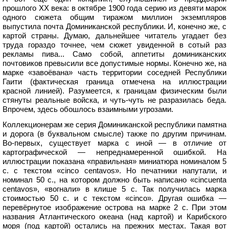
прошлого XX века: в октябре 1900 года серию из девяти марок
одного сюжета общим тиражом миллион экземпляров
выпустила почта Доминиканской республики. И, конечно же, с
картой страны. Думаю, дальнейшее читатель угадает без
труда гораздо точнее, чем сюжет увиденной в сотый раз
рекламы пива... Само собой, аппетиты доминиканских
почтовиков превысили все допустимые нормы. Конечно же, на
марке «завоёвана» часть территории соседней Республики
Гаити (фактическая граница отмечена на иллюстрации
красной линией). Разумеется, к границам физическим были
стянуты реальные войска, и чуть-чуть не разразилась беда.
Впрочем, здесь обошлось взаимными угрозами.
Коллекционерам же серия Доминиканской республики памятна
и дорога (в буквальном смысле) также по другим причинам.
Во-первых, существует марка с иной — в отличие от
картографической — непреднамеренной ошибкой. На
иллюстрации показана «правильная» миниатюра номиналом 5
с. с текстом «cinco centavos». Но печатники напутали, и
номинал 50 с., на котором должно быть написано «cincuenta
centavos», «вогнали» в клише 5 с. Так получилась марка
стоимостью 50 с. и с текстом «cinco». Другая ошибка —
перевёрнутое изображение острова на марке 2 с. При этом
названия Атлантического океана (над картой) и Карибского
моря (под картой) остались на прежних местах. Такая вот