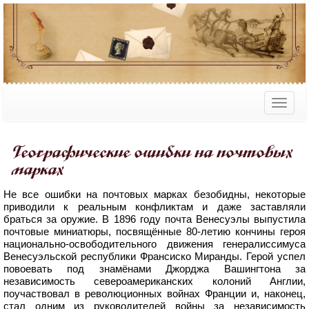
Географические ошибки на почтовых
марках
Не все ошибки на почтовых марках безобидны, некоторые
приводили к реальным конфликтам и даже заставляли
браться за оружие. В 1896 году почта Венесуэлы выпустила
почтовые миниатюры, посвящённые 80-летию кончины героя
национально-освободительного движения генералиссимуса
Венесуэльской республики Франсиско Миранды. Герой успел
повоевать под знамёнами Джорджа Вашингтона за
независимость североамериканских колоний Англии,
поучаствовал в революционных войнах Франции и, наконец,
стал одним из руководителей войны за независимость