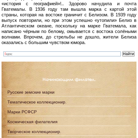
«история с географией»!.. Здорово начудила и почта
Гватемалы. В 1936 году там вышла марка с картой этой
страны, которая на востоке граничит с Белизом. В 1939 году
выпуск повторили, но при этом успешно «утопили» Белиз в
Атлантическом океане, поскольку на марке Гватемала, как
написано чёрным по белому, омывается с востока солёными
волнами. Впрочем, до стрельбы не дошло, жители Белиза
оказались с большим чувством юмора.
Начинающим филател.
Русские земские марки
Тематическое коллекционир.
Марки РСФСР
Космическая филателия
Творческое коллекционир.