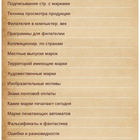
Подписывание стр. с марками
Техника просмотра продукции
Филателия в компьютер. век
Программы для филателии
Коллекционир. по странам
Местные выпуски марок
Территорий имеющие марки
Художественные марки
Изобразительные мотивы
Знаки почтовой оплаты
Какие марки печатают сегодня
Марки печатающих автоматов
Фальсификаты и фантастика
Ошибки и разновидности