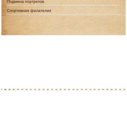
Подмена портретов
Спортивная филателия
© 2010-2026 При копировании материалов с
сайта, просим ставить ссылку на post-
marka.ru