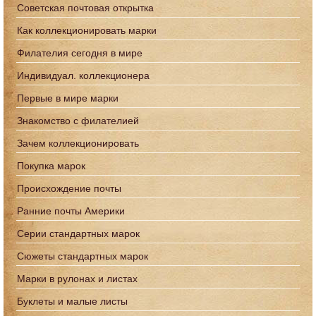
Советская почтовая открытка
Как коллекционировать марки
Филателия сегодня в мире
Индивидуал. коллекционера
Первые в мире марки
Знакомство с филателией
Зачем коллекционировать
Покупка марок
Происхождение почты
Ранние почты Америки
Серии стандартных марок
Сюжеты стандартных марок
Марки в рулонах и листах
Буклеты и малые листы