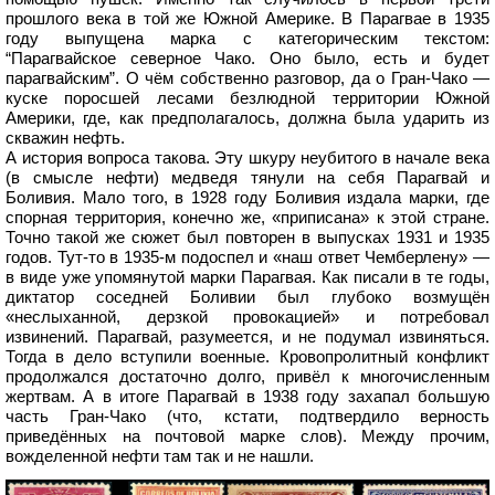
прошлого века в той же Южной Америке. В Парагвае в 1935
году выпущена марка с категорическим текстом:
“Парагвайское северное Чако. Оно было, есть и будет
парагвайским”. О чём собственно разговор, да о Гран-Чако —
куске поросшей лесами безлюдной территории Южной
Америки, где, как предполагалось, должна была ударить из
скважин нефть.
А история вопроса такова. Эту шкуру неубитого в начале века
(в смысле нефти) медведя тянули на себя Парагвай и
Боливия. Мало того, в 1928 году Боливия издала марки, где
спорная территория, конечно же, «приписана» к этой стране.
Точно такой же сюжет был повторен в выпусках 1931 и 1935
годов. Тут-то в 1935-м подоспел и «наш ответ Чемберлену» —
в виде уже упомянутой марки Парагвая. Как писали в те годы,
диктатор соседней Боливии был глубоко возмущён
«неслыханной, дерзкой провокацией» и потребовал
извинений. Парагвай, разумеется, и не подумал извиняться.
Тогда в дело вступили военные. Кровопролитный конфликт
продолжался достаточно долго, привёл к многочисленным
жертвам. А в итоге Парагвай в 1938 году захапал большую
часть Гран-Чако (что, кстати, подтвердило верность
приведённых на почтовой марке слов). Между прочим,
вожделенной нефти там так и не нашли.