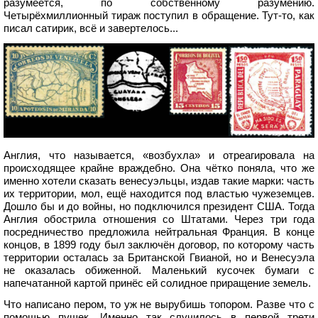
разумеется, по собственному разумению.
Четырёхмиллионный тираж поступил в обращение. Тут-то, как
писал сатирик, всё и завертелось...
Англия, что называется, «возбухла» и отреагировала на
происходящее крайне враждебно. Она чётко поняла, что же
именно хотели сказать венесуэльцы, издав такие марки: часть
их территории, мол, ещё находится под властью чужеземцев.
Дошло бы и до войны, но подключился президент США. Тогда
Англия обострила отношения со Штатами. Через три года
посредничество предложила нейтральная Франция. В конце
концов, в 1899 году был заключён договор, по которому часть
территории осталась за Британской Гвианой, но и Венесуэла
не оказалась обиженной. Маленький кусочек бумаги с
напечатанной картой принёс ей солидное приращение земель.
Что написано пером, то уж не вырубишь топором. Разве что с
помощью пушек. Именно так случилось в первой трети