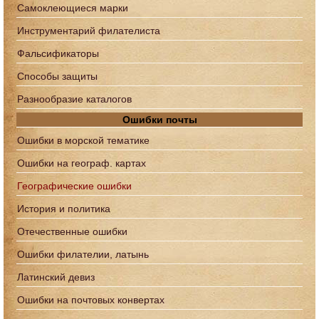
Самоклеющиеся марки
Инструментарий филателиста
Фальсификаторы
Способы защиты
Разнообразие каталогов
Ошибки почты
Ошибки в морской тематике
Ошибки на географ. картах
Географические ошибки
История и политика
Отечественные ошибки
Ошибки филателии, латынь
Латинский девиз
Ошибки на почтовых конвертах