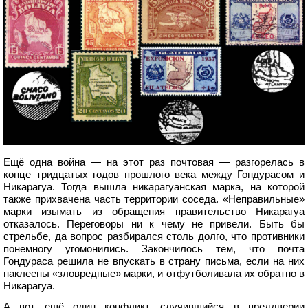
Ещё одна война — на этот раз почтовая — разгорелась в
конце тридцатых годов прошлого века между Гондурасом и
Никарагуа. Тогда вышла никарагуанская марка, на которой
также прихвачена часть территории соседа. «Неправильные»
марки изымать из обращения правительство Никарагуа
отказалось. Переговоры ни к чему не привели. Быть бы
стрельбе, да вопрос разбирался столь долго, что противники
понемногу угомонились. Закончилось тем, что почта
Гондураса решила не впускать в страну письма, если на них
наклеены «зловредные» марки, и отфутболивала их обратно в
Никарагуа.
А вот ещё один конфликт, случившийся в преддверии