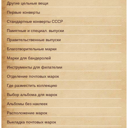
Другие цельные вещи
Первые конверты
Стандартные конверты СССР
Памятные и специал. выпуски
Правительственные выпуски
Благотворительные марки
Марки для бандеролей
Инструменты для филателии
Отделение почтовых марок
Где разместить коллекцию
Выбор альбома для марок
Альбомы без наклеек
Расположение марок
Выкладка почтовых марок