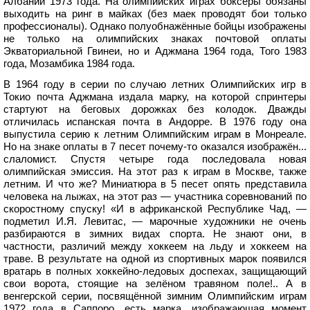
Албании 1973 года. На олимпийских играх боксёры обязаны
выходить на ринг в майках (без маек проводят бои только
профессионалы). Однако полуобнажённые бойцы изображены
не только на олимпийских знаках почтовой оплаты
Экваториальной Гвинеи, но и Аджмана 1964 года, Того 1983
года, Мозамбика 1984 года.
В 1964 году в серии по случаю летних Олимпийских игр в
Токио почта Аджмана издала марку, на которой спринтеры
стартуют на беговых дорожках без колодок. Дважды
отличилась испанская почта в Андорре. В 1976 году она
выпустила серию к летним Олимпийским играм в Монреале.
Но на знаке оплаты в 7 песет почему-то оказался изображён...
слаломист. Спустя четыре года последовала новая
олимпийская эмиссия. На этот раз к играм в Москве, также
летним. И что же? Миниатюра в 5 песет опять представила
человека на лыжах, на этот раз — участника соревнований по
скоростному спуску! «И в африканской Республике Чад, —
подметил И.Я. Левитас, — марочные художники не очень
разбираются в зимних видах спорта. Не знают они, в
частности, различий между хоккеем на льду и хоккеем на
траве. В результате на одной из спортивных марок появился
вратарь в полных хоккейно-ледовых доспехах, защищающий
свои ворота, стоящие на зелёном травяном поле!.. А в
венгерской серии, посвящённой зимним Олимпийским играм
1972 года в Саппоро, есть марка, изображающая момент