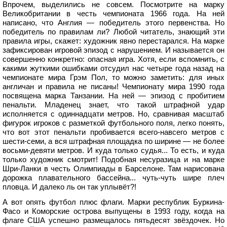
Впрочем, выделились не совсем. Посмотрите на марку
Великобритании в честь чемпионата 1966 года. На ней
написано, что Англия — победитель этого первенства. Но
победитель по правилам ли? Любой читатель, знающий эти
правила игры, скажет: художник явно перестарался. На марке
зафиксирован игровой эпизод с нарушением. И называется он
совершенно конкретно: опасная игра. Хотя, если вспомнить, с
какими жуткими ошибками отсудил нас четыре года назад на
чемпионате мира Грэм Пол, то можно заметить: для иных
англичан и правила не писаны! Чемпионату мира 1990 года
посвящена марка Танзании. На ней — эпизод с пробитием
пенальти. Младенец знает, что такой штрафной удар
исполняется с одиннадцати метров. Но, сравнивая масштаб
фигурок игроков с разметкой футбольного поля, легко понять,
что вот этот пенальти пробивается всего-навсего метров с
шести-семи, а вся штрафная площадка по ширине — не более
восьми-девяти метров. И куда только судья... То есть, и куда
только художник смотрит! Подобная несуразица и на марке
Шри-Ланки в честь Олимпиады в Барселоне. Там нарисована
дорожка плавательного бассейна... чуть-чуть шире плеч
пловца. И далеко ль он так уплывёт?!
А вот опять футбол плюс флаги. Марки республик Буркина-
Фасо и Коморские острова выпущены в 1993 году, когда на
флаге США успешно размещалось пятьдесят звёздочек. Но