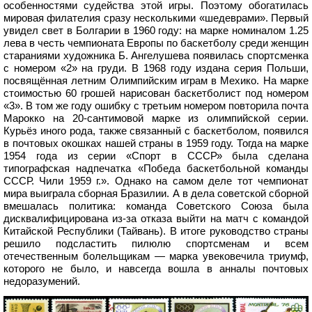
особенностями судейства этой игры. Поэтому обогатилась
мировая филателия сразу несколькими «шедеврами». Первый
увидел свет в Болгарии в 1960 году: на марке номиналом 1.25
лева в честь чемпионата Европы по баскетболу среди женщин
стараниями художника Б. Ангелушева появилась спортсменка
с номером «2» на груди. В 1968 году издана серия Польши,
посвящённая летним Олимпийским играм в Мехико. На марке
стоимостью 60 грошей нарисован баскетболист под номером
«3». В том же году ошибку с третьим номером повторила почта
Марокко на 20-сантимовой марке из олимпийской серии.
Курьёз иного рода, также связанный с баскетболом, появился
в почтовых окошках нашей страны в 1959 году. Тогда на марке
1954 года из серии «Спорт в СССР» была сделана
типографская надпечатка «Победа баскетбольной команды
СССР. Чили 1959 г.». Однако на самом деле тот чемпионат
мира выиграла сборная Бразилии. А в дела советской сборной
вмешалась политика: команда Советского Союза была
дисквалифицирована из-за отказа выйти на матч с командой
Китайской Республики (Тайвань). В итоге руководство страны
решило подсластить пилюлю спортсменам и всем
отечественным болельщикам — марка увековечила триумф,
которого не было, и навсегда вошла в анналы почтовых
недоразумений.