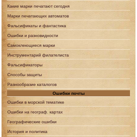
Какие марки печатают сегодня
Марки печатающих автоматов
Фальсификаты и фантастика
Ошибки и разновидности
Самоклеющиеся марки
Инструментарий филателиста
Фальсификаторы
Способы защиты
Разнообразие каталогов
Ошибки почты
Ошибки в морской тематике
Ошибки на географ. картах
Географические ошибки
История и политика