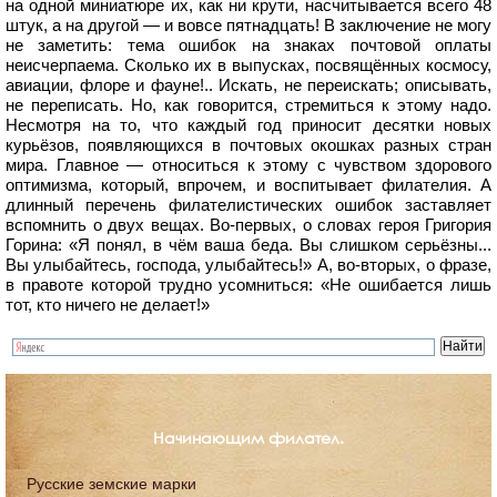
на одной миниатюре их, как ни крути, насчитывается всего 48
штук, а на другой — и вовсе пятнадцать! В заключение не могу
не заметить: тема ошибок на знаках почтовой оплаты
неисчерпаема. Сколько их в выпусках, посвящённых космосу,
авиации, флоре и фауне!.. Искать, не переискать; описывать,
не переписать. Но, как говорится, стремиться к этому надо.
Несмотря на то, что каждый год приносит десятки новых
курьёзов, появляющихся в почтовых окошках разных стран
мира. Главное — относиться к этому с чувством здорового
оптимизма, который, впрочем, и воспитывает филателия. А
длинный перечень филателистических ошибок заставляет
вспомнить о двух вещах. Во-первых, о словах героя Григория
Горина: «Я понял, в чём ваша беда. Вы слишком серьёзны...
Вы улыбайтесь, господа, улыбайтесь!» А, во-вторых, о фразе,
в правоте которой трудно усомниться: «Не ошибается лишь
тот, кто ничего не делает!»
Начинающим филател.
Русские земские марки