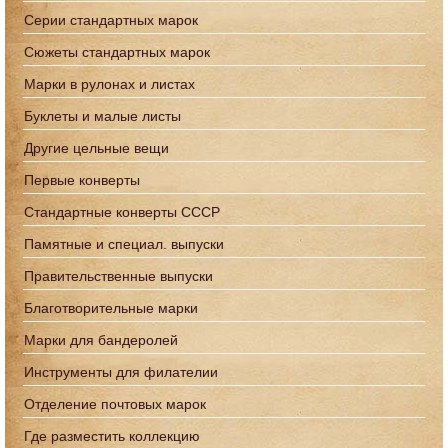
Серии стандартных марок
Сюжеты стандартных марок
Марки в рулонах и листах
Буклеты и малые листы
Другие цельные вещи
Первые конверты
Стандартные конверты СССР
Памятные и специал. выпуски
Правительственные выпуски
Благотворительные марки
Марки для бандеролей
Инструменты для филателии
Отделение почтовых марок
Где разместить коллекцию