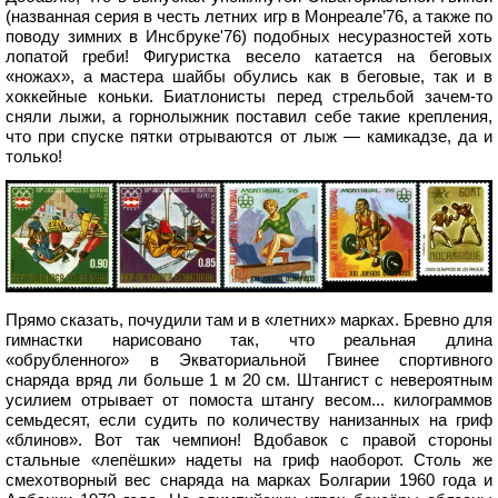
(названная серия в честь летних игр в Монреале’76, а также по
поводу зимних в Инсбруке'76) подобных несуразностей хоть
лопатой греби! Фигуристка весело катается на беговых
«ножах», а мастера шайбы обулись как в беговые, так и в
хоккейные коньки. Биатлонисты перед стрельбой зачем-то
сняли лыжи, а горнолыжник поставил себе такие крепления,
что при спуске пятки отрываются от лыж — камикадзе, да и
только!
Прямо сказать, почудили там и в «летних» марках. Бревно для
гимнастки нарисовано так, что реальная длина
«обрубленного» в Экваториальной Гвинее спортивного
снаряда вряд ли больше 1 м 20 см. Штангист с невероятным
усилием отрывает от помоста штангу весом... килограммов
семьдесят, если судить по количеству нанизанных на гриф
«блинов». Вот так чемпион! Вдобавок с правой стороны
стальные «лепёшки» надеты на гриф наоборот. Столь же
смехотворный вес снаряда на марках Болгарии 1960 года и