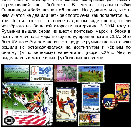
соревнований по бобслею. В честь страны-хозяйки
Олимпиады «боб» назван «Япония». Но удивительно, что в
нем мчатся не два или четыре спортсмена, как полагается, а...
три. То ли это что- то новое в данном виде спорта, то ли
четвёртого на большой скорости потеряли». В 1994 году в
Румынии вышла серия из шести почтовых марок и блока в
честь чемпионата мира по футболу, прошедшего в США. Это
был XV по счёту чемпионат. Но щедрые румынские почтовики
решили не останавливаться на достигнутом и чёрным по
белому (и по зелёному) напечатали цифры «XVI». Чем и
выделились в массе иных футбольных выпусков.