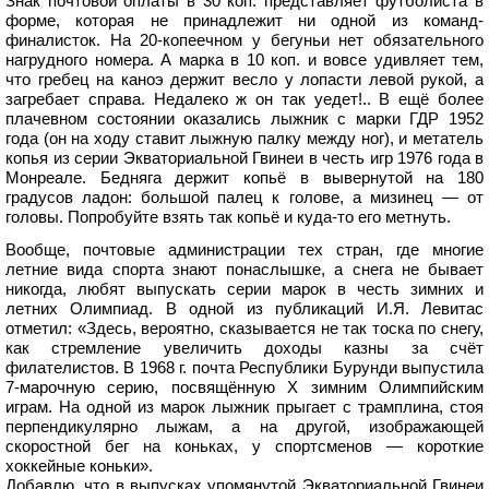
Знак почтовой оплаты в 30 коп. представляет футболиста в
форме, которая не принадлежит ни одной из команд-
финалисток. На 20-копеечном у бегуньи нет обязательного
нагрудного номера. А марка в 10 коп. и вовсе удивляет тем,
что гребец на каноэ держит весло у лопасти левой рукой, а
загребает справа. Недалеко ж он так уедет!.. В ещё более
плачевном состоянии оказались лыжник с марки ГДР 1952
года (он на ходу ставит лыжную палку между ног), и метатель
копья из серии Экваториальной Гвинеи в честь игр 1976 года в
Монреале. Бедняга держит копьё в вывернутой на 180
градусов ладон: большой палец к голове, а мизинец — от
головы. Попробуйте взять так копьё и куда-то его метнуть.
Вообще, почтовые администрации тех стран, где многие
летние вида спорта знают понаслышке, а снега не бывает
никогда, любят выпускать серии марок в честь зимних и
летних Олимпиад. В одной из публикаций И.Я. Левитас
отметил: «Здесь, вероятно, сказывается не так тоска по снегу,
как стремление увеличить доходы казны за счёт
филателистов. В 1968 г. почта Республики Бурунди выпустила
7-марочную серию, посвящённую X зимним Олимпийским
играм. На одной из марок лыжник прыгает с трамплина, стоя
перпендикулярно лыжам, а на другой, изображающей
скоростной бег на коньках, у спортсменов — короткие
хоккейные коньки».
Добавлю, что в выпусках упомянутой Экваториальной Гвинеи