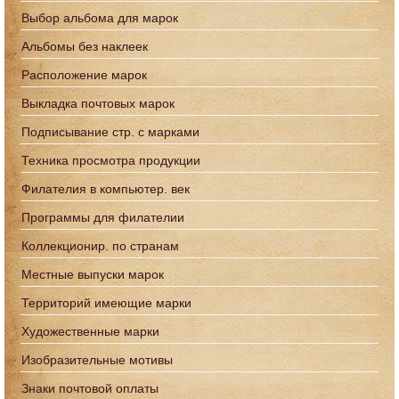
Выбор альбома для марок
Альбомы без наклеек
Расположение марок
Выкладка почтовых марок
Подписывание стр. с марками
Техника просмотра продукции
Филателия в компьютер. век
Программы для филателии
Коллекционир. по странам
Местные выпуски марок
Территорий имеющие марки
Художественные марки
Изобразительные мотивы
Знаки почтовой оплаты