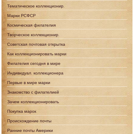
Тематическое коллекционир.
Марки РСФСР
Космическая филателия
Творческое коллекционир.
Советская почтовая открытка
Как коллекционировать марки
Филателия сегодня в мире
Индивидуал. коллекционера
Первые в мире марки
Знакомство с филателией
Зачем коллекционировать
Покупка марок
Происхождение почты
Ранние почты Америки