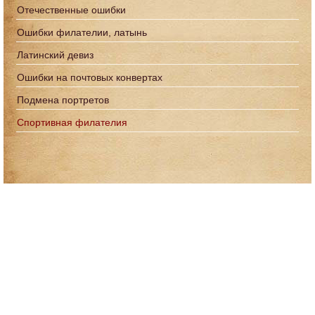
Отечественные ошибки
Ошибки филателии, латынь
Латинский девиз
Ошибки на почтовых конвертах
Подмена портретов
Спортивная филателия