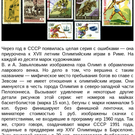
Через год в СССР появилась целая серия с ошибками — она
приурочена к XVII летним Олимпийским играм в Риме. На
каждой из десяти марок художниками
В. и А. Завьяловыми изображена гора Олимп в обрамлении
лаврового венка. Но дело в том, что вершина с таким
названием — мифическое место пребывания богов во главе с
Зевсом — не имеет отношения к олимпийским играм. Они
именуются в честь города Олимпия в северо-западной части
Пелопоннеса. Вызывают удивление и некоторые другие
детали рисунков этой серии: нет номеров на майках
баскетболистов (марка 15 коп.), бегуны с марки номиналом 5
коп. бурно финишируют без финишной ленточки, на
миниатюре стоимостью 1 руб. изображены скачки с
препятствиями, не входившие в программу игр 1960 года. Так
же, строго говоря, озадачивают марки СССР 1991 года,
изданные в преддверии игр XXV Олимпиады в Барселоне.