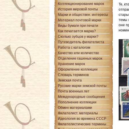
Коллекционирование марок
Те, к
История мировой почты
отпра
Марки и обществен. интересы
стары
темы 
Материал почтовой марки
они п
Виды бумаги при печати
номин
Как печатается марка?
Сколько зубцов у марки?
Путеводитель филателиста
Работа с каталогом
Качество или количество
Отделение гашеных марок
Хранение марок
Оформление коллекции
Словарь терминов
Земская почта
Русские марки земской почты
Почта военных лет
Международные сообщения
Пополнение коллекции
Обмен материалами
Филателист. материалы
Идеология во времена СССР
Филателистические термины