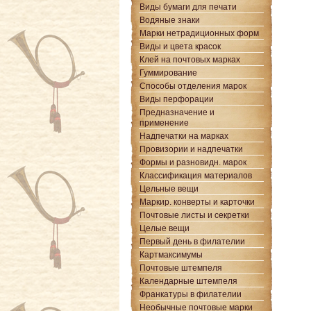
Виды бумаги для печати
Водяные знаки
Марки нетрадиционных форм
Виды и цвета красок
Клей на почтовых марках
Гуммирование
Способы отделения марок
Виды перфорации
Предназначение и
применение
Надпечатки на марках
Провизории и надпечатки
Формы и разновидн. марок
Классификация материалов
Цельные вещи
Маркир. конверты и карточки
Почтовые листы и секретки
Целые вещи
Первый день в филателии
Картмаксимумы
Почтовые штемпеля
Календарные штемпеля
Франкатуры в филателии
Необычные почтовые марки