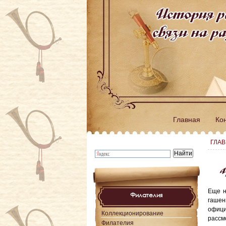
История р
связи на 
Главная
Ко
ГЛА
Ч
Еще н
Филателия
гашен
офици
Коллекционирование
рассм
Филателия