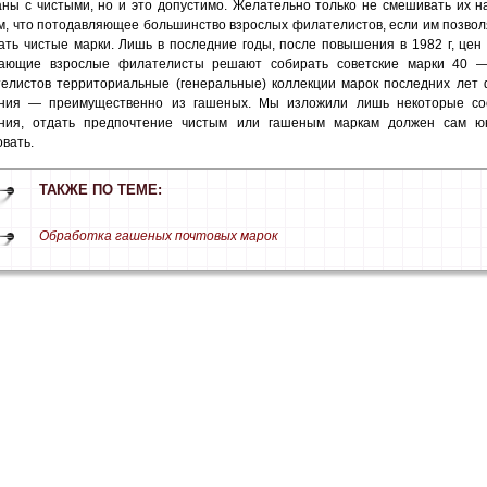
ны с чистыми, но и это допустимо. Желательно только не смешивать их н
м, что потодавляющее большинство взрослых филателистов, если им позво
ать чистые марки. Лишь в последние годы, после повышения в 1982 г, цен
ающие взрослые филателисты решают собирать советские марки 40 —
елистов территориальные (генеральные) коллекции марок последних лет 
ния — преимущественно из гашеных. Мы изложили лишь некоторые соо
ния, отдать предпочтение чистым или гашеным маркам должен сам юн
овать.
ТАКЖЕ ПО ТЕМЕ:
Обработка гашеных почтовых марок