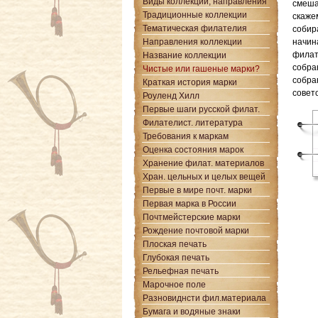
Виды коллекции, направления
смеша
Традиционные коллекции
скаже
Тематическая филателия
собир
Направления коллекции
начин
филат
Название коллекции
собра
Чистые или гашеные марки?
собра
Краткая история марки
совет
Роуленд Хилл
Первые шаги русской филат.
Филателист. литература
Требования к маркам
Оценка состояния марок
Хранение филат. материалов
Хран. цельных и целых вещей
Первые в мире почт. марки
Первая марка в России
Почтмейстерские марки
Рождение почтовой марки
Плоская печать
Глубокая печать
Рельефная печать
Марочное поле
Разновиднсти фил.материала
Бумага и водяные знаки