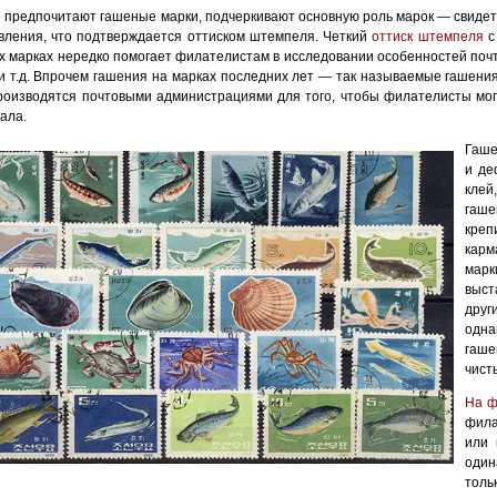
то предпочитают гашеные марки, подчеркивают основную роль марок — свиде
вления, что подтверждается оттиском штемпеля. Четкий
оттиск штемпеля
с
х марках нередко помогает филателистам в исследовании особенностей поч
и т.д. Впрочем гашения на марках последних лет — так называемые гашения
роизводятся почтовыми администрациями для того, чтобы филателисты мог
ала.
Гаше
и де
клей
гаше
кре
карм
мар
выст
друг
одна
гаш
чист
На ф
фила
или 
один
толь