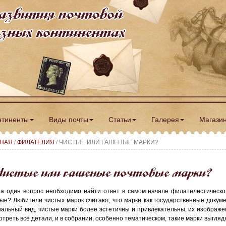
азвития почтовой
разных континентах
нтиненты
Виды почты
Статьи
Галерея
Магази
ВНАЯ
/
ФИЛАТЕЛИЯ
/ ЧИСТЫЕ ИЛИ ГАШЕНЫЕ МАРКИ?
истые или гашеные почтовые марки?
а один вопрос необходимо найти ответ в самом начале филателистическог
ые? Любители чистых марок считают, что марки как государственные доку
альный вид, чистые марки более эстетичны и привлекательны, их изображе
отреть все детали, и в собрании, особенно тематическом, такие марки выгляд