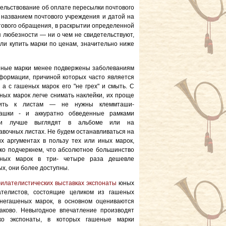
тельствование об оплате пересылки почтового
 названием почтового учреждения и датой на
тового обращения, в раскрытии определенной
 любезности — ни о чем не свидетельствуют,
ли купить марки по ценам, значительно ниже
ные марки менее подвержены заболеваниям
формации, причиной которых часто является
, а с гашеных марок его "не грех" и смыть. С
ных марок легче снимать наклейки, их проще
пить к листам — не нужны клеммташи-
ашки - и аккуратно обведенные рамками
ки лучше выглядят в альбоме или на
авочных листах. Не будем останавливаться на
их аргументах в пользу тех или иных марок,
ко подчеркнем, что абсолютное большинство
еных марок в три- четыре раза дешевле
ых, они более доступны.
илателистических выставках экспонаты
юных
телистов, состоящие целиком из гашеных
негашеных марок, в основном оцениваются
аково. Невыгодное впечатление производят
ко экспонаты, в которых гашеные марки