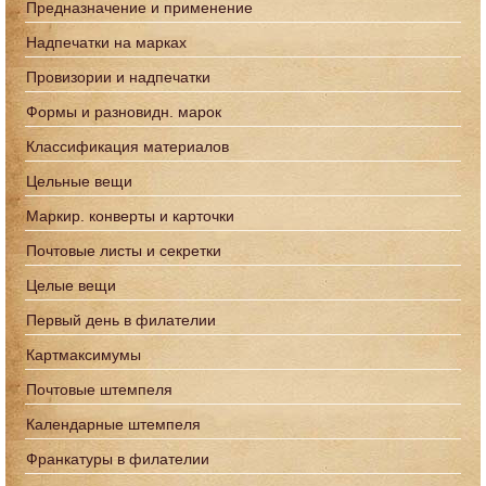
Предназначение и применение
Надпечатки на марках
Провизории и надпечатки
Формы и разновидн. марок
Классификация материалов
Цельные вещи
Маркир. конверты и карточки
Почтовые листы и секретки
Целые вещи
Первый день в филателии
Картмаксимумы
Почтовые штемпеля
Календарные штемпеля
Франкатуры в филателии