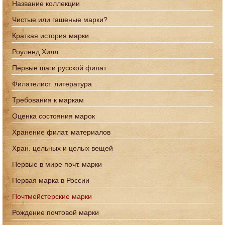
Название коллекции
Чистые или гашеные марки?
Краткая история марки
Роуленд Хилл
Первые шаги русской филат.
Филателист. литература
Требования к маркам
Оценка состояния марок
Хранение филат. материалов
Хран. цельных и целых вещей
Первые в мире почт. марки
Первая марка в России
Почтмейстерские марки
Рождение почтовой марки