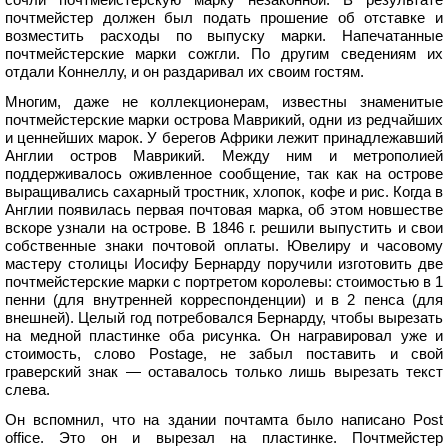
почтмейстер должен был подать прошение об отставке и
возместить расходы по выпуску марки. Напечатанные
почтмейстерские марки сожгли. По другим сведениям их
отдали Коннеллу, и он раздаривал их своим гостям.
Многим, даже не коллекционерам, известны знаменитые
почтмейстерские марки острова Маврикий, одни из редчайших
и ценнейших марок. У берегов Африки лежит принадлежавший
Англии остров Маврикий. Между ним и метрополией
поддерживалось оживленное сообщение, так как на острове
выращивались сахарный тростник, хлопок, кофе и рис. Когда в
Англии появилась первая почтовая марка, об этом новшестве
вскоре узнали на острове. В 1846 г. решили выпустить и свои
собственные знаки почтовой оплаты. Ювелиру и часовому
мастеру столицы Иосифу Бернарду поручили изготовить две
почтмейстерские марки с портретом королевы: стоимостью в 1
пенни (для внутренней корреспонденции) и в 2 пенса (для
внешней). Целый год потребовался Бернарду, чтобы вырезать
на медной пластинке оба рисунка. Он награвировал уже и
стоимость, слово Postage, не забыл поставить и свой
граверский знак — оставалось только лишь вырезать текст
слева.
Он вспомнил, что на здании почтамта было написано Post
office. Это он и вырезал на пластинке. Почтмейстер