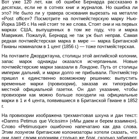
Вот уже 120 лет, как об ошибке Бернарда рассказано в
десятках, если не в сотнях книг и журналов. Но ошибка ли
это? Не было ли у гравера основания вырезать на металле
«Post office»? Посмотрите на почтмейстерскую марку Нью-
Йорка 1845 г. На ней стоят те же слова. Стоят они и на первых
марках США, выпущенных в том же году, что и марка
Маврикия. Пожалуй, Бернард не так уж был неправ. Самая
редкая почтмейстерская марка в мире — марка Британской
Гвианы номиналом в 1 цент (1856 г.) — тоже почтмейстерская.
На почтамте Джорджтауна, столицы этой английской колонии,
запас марок однажды оказался исчерпанным. Новые
почтмейстерские марки заказали в Лондоне. Путь от столицы
империи дальний, и марки долго не прибывали. Почтмейстер
пришел к единственно возможному решению: выпустить
временные марки (провизории), заказав их типографии
местной официальной газетки. Он дал указание, чтобы
провизории как можно больше походили на официальные
марки в 1 и 4 цента, появившиеся в Британской Гвиане в 1852
г.
На провизории изображена трехмачтовая шхуна и дан текст:
«Danms Petimus que Vicissim» («Мы даем и берем взаимно»).
Слово «Реtimusque» ошибочно напечатано как два слова.
Этим лозунгом британские колонизаторы хотели сказать, что
они дают своим колониям столько же благ, сколько забирают.