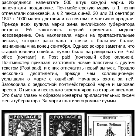
распорядился напечатать 500 штук каждой марки. Их
напечатали поодиночке. Почтмейстерскую марку в 1 пенни
отпечатали оранжевой, а в 2 пенса синей. 20 или 21 сентября
1847 г. 1000 марок доставили на почтамт и частично продали.
Прежде всех купила марки жена английского губернатора
острова. Ей захотелось первой применить модное
нововведение. Она наклеивала марки на пригласительные
письма, которые рассылала в связи с большим балом,
назначенным на конец сентября. Однако вскоре заметили, что
старый ювелир ошибся: нужно было награвировать не Post
office (почтамт), a Post paid (почтовый сбор оплачен).
Почтмейстер приказал изготовить новые пластины с другим
текстом (Post paid), и с них отпечатать новый выпуск. Прошло
несколько десятилетий, прежде чем коллекционеры
услышали о марке с ошибкой. Началась охота за ней.
Заговорила о редкостной почтмейстерской марке и мировая
пресса. Отыскали несколько экземпляров на старых письмах.
Это были главным образом конверты пригласительных писем
жены губернатора. За марки платили огромные суммы.