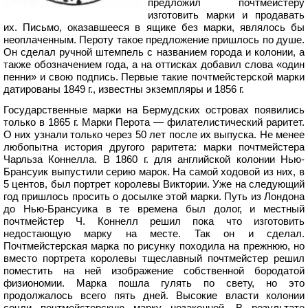
предложил почтмейстеру
изготовить марки и продавать
их. Письмо, оказавшееся в ящике без марки, являлось бы
неоплаченным. Пероту такое предложение пришлось по душе.
Он сделал ручной штемпель с названием города и колонии, а
также обозначением года, а на оттисках добавил слова «один
пенни» и свою подпись. Первые такие почтмейстерской марки
датированы 1849 г., известны экземпляры и 1856 г.
Государственные марки на Бермудских островах появились
только в 1865 г. Марки Перота — филателистический раритет.
О них узнали только через 50 лет после их выпуска. Не менее
любопытна история другого раритета: марки почтмейстера
Чарльза Коннелла. В 1860 г. для английской колонии Нью-
Брансуик выпустили серию марок. На самой ходовой из них, в
5 центов, был портрет королевы Виктории. Уже на следующий
год пришлось просить о досылке этой марки. Путь из Лондона
до Нью-Брансуика в те времена был долог, и местный
почтмейстер Ч. Коннелл решил пока что изготовить
недостающую марку на месте. Так он и сделал.
Почтмейстерская марка по рисунку походила на прежнюю, но
вместо портрета королевы тщеславный почтмейстер решил
поместить на ней изображение собственной бородатой
физиономии. Марка пошла гулять по свету, но это
продолжалось всего пять дней. Высокие власти колонии
сочли почтмейстерскую марку незаконной. В результате