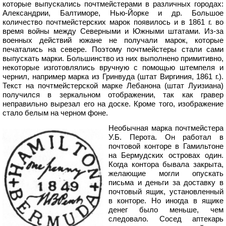
которые выпускались почтмейстерами в различных городах:
Александрии, Балтиморе, Нью-Йорке и др. Большое
количество почтмейстерских марок появилось и в 1861 г. во
время войны между Северными и Южными штатами. Из-за
военных действий южане не получали марок, которые
печатались на севере. Поэтому почтмейстеры стали сами
выпускать марки. Большинство из них выполнено примитивно,
некоторые изготовлялись вручную с помощью штемпеля и
чернил, например марка из Гринвуда (штат Виргиния, 1861 г.).
Текст на почтмейстерской марке Лебанона (штат Луизиана)
получился в зеркальном отображении, так как гравер
неправильно вырезал его на доске. Кроме того, изображение
стало белым на черном фоне.
Необычная марка почтмейстера
У.Б. Перота. Он работал в
почтовой конторе в Гамильтоне
на Бермудских островах один.
Когда контора бывала закрыта,
желающие могли опускать
письма и деньги за доставку в
почтовый ящик, установленный
в конторе. Но иногда в ящике
денег было меньше, чем
следовало. Сосед аптекарь