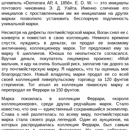
штемпель «Demerara АР, 4, 1856». Е. D. W. — это инициалы
почтового чиновника Э. Д. Уайта. Именно сличение его
инициалов с проставленными им же инициалами на других
марках позволило установить бесспорную подлинность
уникальной марки.
Несмотря на дефекты почтмейстерской марки, Воган снял ее с
конверта и поместил в свою коллекцию. Немного времени
спустя, нуждаясь в деньгах, он продал ее знакомому
англичанину, коллекционеру марок. Тот предложил ему за
марку 6 шиллингов. Юноша по неопытности согласился.
Вручая деньги, покупатель лицемерно произнес: «Мой
мальчик, я иду на очень большой риск, заплатив так дорого за
эту почтмейстерскую марку. Я надеюсь, что ты оценишь мое
благородство». Новый владелец марки продал ее со всей
своей коллекцией ливерпульскому торговцу за 120 фунтов
стерлингов. Тот изъял из коллекции гвианскую марку и
перепродал ее Феррари за 150 фунтов.
Марка покоилась в коллекции Феррари, «короля
коллекционеров», среди других редчайших марок. Стало
известно, что она — единственный сохранившийся экземпляр.
Слава о ней разлетелась по всему миру, почтмейстерская
марка стала своего рода легендой. Один из аукционов, на
которых распродавалась коллекция Феррари, был самым
напряженным в истории филателии. На него собрались