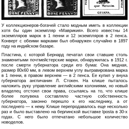
У коллекционеров-богачей стало модным иметь в коллекции
хотя бы один экземпляр «Маврикия». Всего известны 14
экземпляров марок в 1 пенни и 12 экземпляров в 2 пенса.
Конверт с обеими марками был обнаружен случайно в 1897
году на индийском базаре.
Пластина, с которой Бернард печатал свои ставшие столь
знаменитыми почтмейстерские марки, обнаружилась в 1912 г.
после смерти губернатора среди его бумаг. Она медная,
размер 80x60 мм, в левом верхнем углу выгравирована марка
в 1 пенни, в правом верхнем — в 2 пенса. Ее купил у внука
губернатора англичанин Л. Стокен. На клише пыталось
наложить руку управление английскими колониями, но новый
владелец отстоял свои права, ссылаясь на то, что клише
более полувека составляло частную собственность
губернатора, законно перешло к его наследнику, а от
последнего — к нему. Клише перепродавалось еще несколько
раз и было выставлено на берлинской выставке Iposta в 30-х
годах. С него было отпечатано небольшое количество
новоделов.