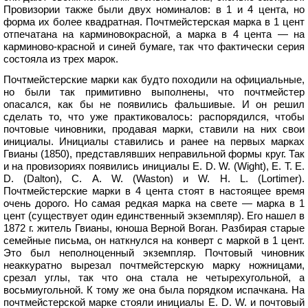
Провизории также были двух номиналов: в 1 и 4 цента, но
форма их более квадратная. Почтмейстерская марка в 1 цент
отпечатана на карминовокрасной, а марка в 4 цента — на
карминово-красной и синей бумаге, так что фактически серия
состояла из трех марок.
Почтмейстерские марки как будто походили на официальные,
но были так примитивно выполнены, что почтмейстер
опасался, как бы не появились фальшивые. И он решил
сделать то, что уже практиковалось: распорядился, чтобы
почтовые чиновники, продавая марки, ставили на них свои
инициалы. Инициалы ставились и ранее на первых марках
Гвианы (1850), представлявших неправильной формы круг. Так
и на провизориях появились инициалы Е. D. W. (Wight), Е. Т. Е.
D. (Dalton), С. A. W. (Waston) и W. Н. L. (Lortimer).
Почтмейстерские марки в 4 цента стоят в настоящее время
очень дорого. Но самая редкая марка на свете — марка в 1
цент (существует один единственный экземпляр). Его нашел в
1872 г. житель Гвианы, юноша Верной Воган. Разбирая старые
семейные письма, он наткнулся на конверт с маркой в 1 цент.
Это был неполноценный экземпляр. Почтовый чиновник
неаккуратно вырезал почтмейстерскую марку ножницами,
срезал углы, так что она стала не четырехугольной, а
восьмиугольной. К тому же она была порядком испачкана. На
почтмейстерской марке стояли инициалы Е. D. W. и почтовый