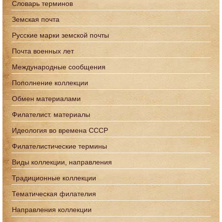
Словарь терминов
Земская почта
Русские марки земской почты
Почта военных лет
Международные сообщения
Пополнение коллекции
Обмен материалами
Филателист. материалы
Идеология во времена СССР
Филателистические термины
Виды коллекции, направления
Традиционные коллекции
Тематическая филателия
Направления коллекции