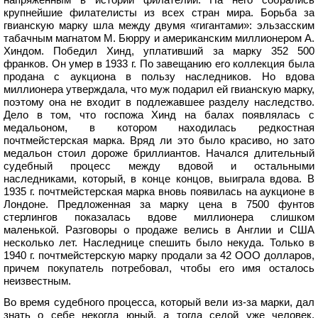
крупнейшие филателисты из всех стран мира. Борьба за
гвианскую марку шла между двумя «гигантами»: эльзасским
табачным магнатом М. Бюрру и американским миллионером А.
Хиндом. Победил Хинд, уплативший за марку 352 500
франков. Он умер в 1933 г. По завещанию его коллекция была
продана с аукциона в пользу наследников. Но вдова
миллионера утверждала, что муж подарил ей гвианскую марку,
поэтому она не входит в подлежавшее разделу наследство.
Дело в том, что госпожа Хинд на балах появлялась с
медальоном, в котором находилась редкостная
почтмейстерская марка. Вряд ли это было красиво, но зато
медальон стоил дороже бриллиантов. Начался длительный
судебный процесс между вдовой и остальными
наследниками, который, в конце концов, выиграла вдова. В
1935 г. почтмейстерская марка вновь появилась на аукционе в
Лондоне. Предложенная за марку цена в 7500 фунтов
стерлингов показалась вдове миллионера слишком
маленькой. Разговоры о продаже велись в Англии и США
несколько лет. Наследнице спешить было некуда. Только в
1940 г. почтмейстерскую марку продали за 42 ООО долларов,
причем покупатель потребовал, чтобы его имя осталось
неизвестным.
Во время судебного процесса, который вели из-за марки, дал
знать о себе некогда юный, а тогда седой уже человек,