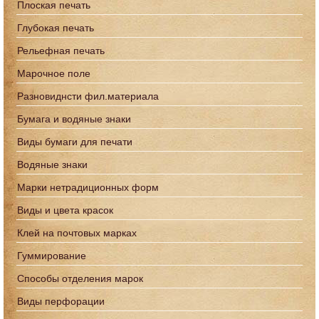
Плоская печать
Глубокая печать
Рельефная печать
Марочное поле
Разновиднсти фил.материала
Бумага и водяные знаки
Виды бумаги для печати
Водяные знаки
Марки нетрадиционных форм
Виды и цвета красок
Клей на почтовых марках
Гуммирование
Способы отделения марок
Виды перфорации