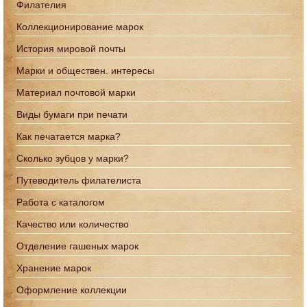
Филателия
Коллекционирование марок
История мировой почты
Марки и обществен. интересы
Материал почтовой марки
Виды бумаги при печати
Как печатается марка?
Сколько зубцов у марки?
Путеводитель филателиста
Работа с каталогом
Качество или количество
Отделение гашеных марок
Хранение марок
Оформление коллекции