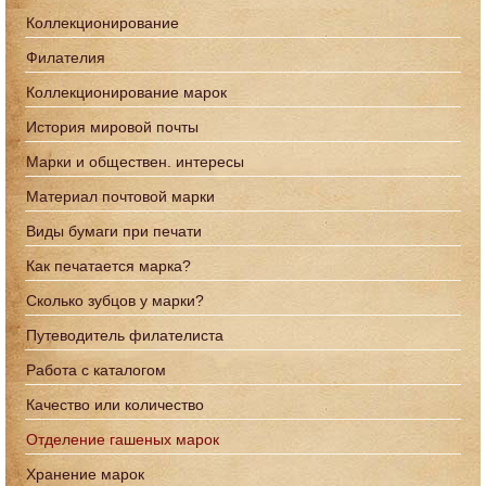
Коллекционирование
Филателия
Коллекционирование марок
История мировой почты
Марки и обществен. интересы
Материал почтовой марки
Виды бумаги при печати
Как печатается марка?
Сколько зубцов у марки?
Путеводитель филателиста
Работа с каталогом
Качество или количество
Отделение гашеных марок
Хранение марок