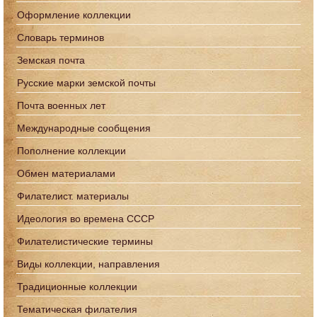
Оформление коллекции
Словарь терминов
Земская почта
Русские марки земской почты
Почта военных лет
Международные сообщения
Пополнение коллекции
Обмен материалами
Филателист. материалы
Идеология во времена СССР
Филателистические термины
Виды коллекции, направления
Традиционные коллекции
Тематическая филателия