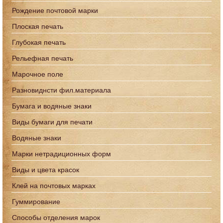
Рождение почтовой марки
Плоская печать
Глубокая печать
Рельефная печать
Марочное поле
Разновиднсти фил.материала
Бумага и водяные знаки
Виды бумаги для печати
Водяные знаки
Марки нетрадиционных форм
Виды и цвета красок
Клей на почтовых марках
Гуммирование
Способы отделения марок