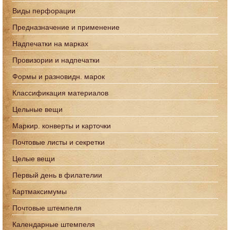
Виды перфорации
Предназначение и применение
Надпечатки на марках
Провизории и надпечатки
Формы и разновидн. марок
Классификация материалов
Цельные вещи
Маркир. конверты и карточки
Почтовые листы и секретки
Целые вещи
Первый день в филателии
Картмаксимумы
Почтовые штемпеля
Календарные штемпеля