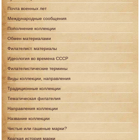
Почта военных лет
Международные сообщения
Пополнение коллекции
Обмен материалами
Филателист. материалы
Идеология во времена СССР
Филателистические термины
Виды коллекции, направления
Традиционные коллекции
Тематическая филателия
Направления коллекции
Название коллекции
Чистые или гашеные марки?
Краткая история марки