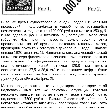
В то же время существовал еще один подобный местный
провизорий — фальсификат в ущерб почте, оставшийся
незамеченным. Надпечатка «100.000 руб.» на марке в 250 руб.
была сделана ручным штампом в Дрогобуже Смоленской
губернии. Нам пока не известны целые вещи с этим
провизорием, но обнаружено несколько гашеных марок,
прошедших почту из Дрогобужа в декабре 1922 года — начале
января 1923 года (рис. 1). Надпечатка сделана черной краской
на марках серо-фиолетового и синевато-фиолетового цвета на
тонкой бумаге. От официальной и нижегородской надпечаток
она отличается длиной строчки (28,8 мм вместо
соответственно 27,5 и 28,0 мм) и начертанием цифр и букв:
нули и все элементы букв более тонкие, заметно крупнее
дужки у букв «Р» и «Б» (рис. 2).
Можно предположить, что инициатором и автором этой
надпечатки был тот же почтовый служащий, который
несколько раньше «выпустил в свет», также в ущерб почте,
надпечатки «7500 руб.» в Вязьме Смоленской губернии. В
некоторых каталогах вяземский провизорий стали называть
«провизорием Смоленска», что совершенно не соответствует