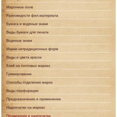
Марочное поле
Разновиднсти фил.материала
Бумага и водяные знаки
Виды бумаги для печати
Водяные знаки
Марки нетрадиционных форм
Виды и цвета красок
Клей на почтовых марках
Гуммирование
Способы отделения марок
Виды перфорации
Предназначение и применение
Надпечатки на марках
Провизории и надпечатки