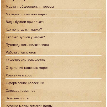
Марки и обществен. интересы
Материал почтовой марки
Виды бумаги при печати
Как печатается марка?
Сколько зубцов у марки?
Путеводитель филателиста
Работа с каталогом
Качество или количество
Отделение гашеных марок
Хранение марок
Оформление коллекции
Словарь терминов
Земская почта
Русские марки земской почты