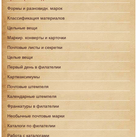
Формы и разновидн. марок
Классификация материалов
Цельные вещи
Маркир. конверты и карточки
Почтовые листы и секретки
Целые вещи
Первый день в филателии
Картмаксимумы
Почтовые штемпеля
Календарные штемпеля
Франкатуры в филателии
Необычные почтовые марки
Каталоги по филателии
Работа с каталогами