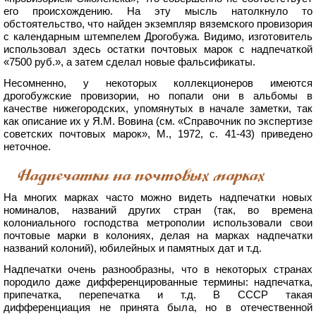
его происхождению. На эту мысль натолкнуло то
обстоятельство, что найден экземпляр вяземского провизория
с календарным штемпелем Дрогобужа. Видимо, изготовитель
использовал здесь остатки почтовых марок с надпечаткой
«7500 руб.», а затем сделал новые фальсификаты.
Несомненно, у некоторых коллекционеров имеются
дрогобужские провизории, но попали они в альбомы в
качестве нижегородских, упомянутых в начале заметки, так
как описание их у Я.М. Вовина (см. «Справочник по экспертизе
советских почтовых марок», М., 1972, с. 41-43) приведено
неточное.
Надпечатки на почтовых марках
На многих марках часто можно видеть надпечатки новых
номиналов, названий других стран (так, во времена
колониального господства метрополии использовали свои
почтовые марки в колониях, делая на марках надпечатки
названий колоний), юбилейных и памятных дат и т.д.
Надпечатки очень разнообразны, что в некоторых странах
породило даже дифференцированные термины: надпечатка,
припечатка, перепечатка и т.д. В СССР такая
дифференциация не принята была, но в отечественной