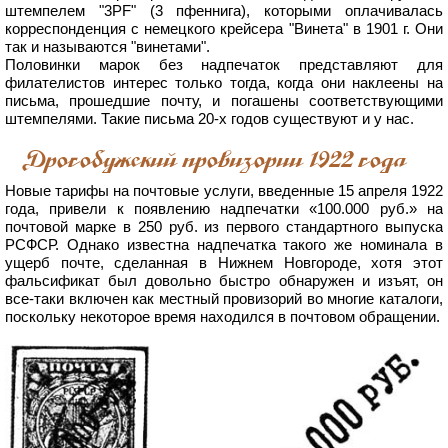
штемпелем "3PF" (3 пфеннига), которыми оплачивалась
корреспонденция с немецкого крейсера "Винета" в 1901 г. Они
так и называются "винетами".
Половинки марок без надпечаток представляют для
филателистов интерес только тогда, когда они наклеены на
письма, прошедшие почту, и погашены соответствующими
штемпелями. Такие письма 20-х годов существуют и у нас.
Дрогобужский провизории 1922 года
Новые тарифы на почтовые услуги, введенные 15 апреля 1922
года, привели к появлению надпечатки «100.000 руб.» на
почтовой марке в 250 руб. из первого стандартного выпуска
РСФСР. Однако известна надпечатка такого же номинала в
ущерб почте, сделанная в Нижнем Новгороде, хотя этот
фальсификат был довольно быстро обнаружен и изъят, он
все-таки включен как местный провизорий во многие каталоги,
поскольку некоторое время находился в почтовом обращении.