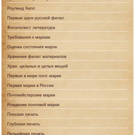
Роуленд Хилл
Первые шаги русской филат.
Филателист. литература
Требования к маркам
Оценка состояния марок
Хранение филат. материалов
Хран. цельных и целых вещей
Первые в мире почт. марки
Первая марка в России
Почтмейстерские марки
Рождение почтовой марки
Плоская печать
Глубокая печать
Рельефная печать