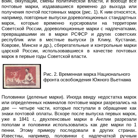
войн, оккупаций, смены политической власти, и вообще все
почтовые марки, издававшиеся временно до выхода или
получения почтой постоянных марок (рис. 1). К ним относятся,
например, повторные выпуски дореволюционных стандартных
марок, которые временно курсировали на территории
Советской России, дореволюционные марки с надпечатками,
превращавшими их в марки РСФСР и других советских
республик или в местные выпуски (в Клину, Кустанае,
Коврове, Минске и др.), сберегательные и контрольные марки
царской России, использовавшиеся в качестве почтовых
марок в первые годы Советской власти.
Рис. 2. Временная марка Национального
фронта освобождения Южного Вьетнама
Половинки (деленые марки). Иногда ввиду недостатка марок
или определенных номиналов почтовые марки разрезались на
две — четыре части, которые поступали в обращение как
знаки почтовой оплаты. Вскоре после выпуска первых марок,
уже в 1841 г., двухпенсовые марки в Англии разрезали
пополам и половинки использовались как две марки по 1
пенни. Этому примеру последовали в других странах.
Известны, например, половинки с надпечаткой ручным