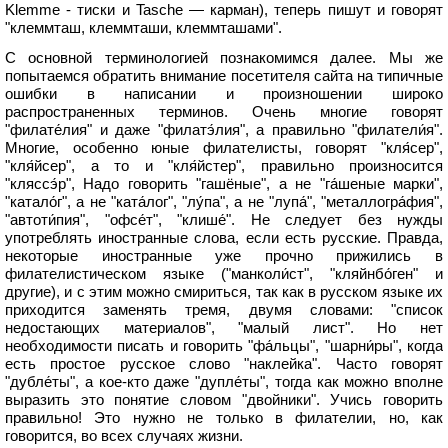
Klemme - тиски и Tasche — карман), теперь пишут и говорят
"клеммташ, клеммташи, клеммташами".
С основной терминологией познакомимся далее. Мы же
попытаемся обратить внимание посетителя сайта на типичные
ошибки в написании и произношении широко
распространенных терминов. Очень многие говорят
"филате́лия" и даже "филатэ́лия", а правильно "филатели́я".
Многие, особенно юные филателисты, говорят "кля́сер",
"кля́йсер", а то и "кля́йстер", правильно произносится
"кляссэ́р", Надо говорить "гашёные", а не "га́шеные марки",
"катало́г", а не "ката́лог", "лу́па", а не "лупа́", "металлогра́фия",
"автоти́пия", "офсе́т", "клише́". Не следует без нужды
употреблять иностранные слова, если есть русские. Правда,
некоторые иностранные уже прочно прижились в
филателистическом языке ("манколи́ст", "кляйнбо́ген" и
другие), и с этим можно смириться, так как в русском языке их
приходится заменять тремя, двумя словами: "список
недостающих материалов", "малый лист". Но нет
необходимости писать и говорить "фа́льцы", "шарни́ры", когда
есть простое русское слово "наклейка". Часто говорят
"дубле́ты", а кое-кто даже "дупле́ты", тогда как можно вполне
выразить это понятие словом "двойники". Учись говорить
правильно! Это нужно не только в филателии, но, как
говорится, во всех случаях жизни.