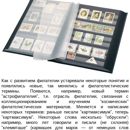
Как с развитием филателии устаревали некоторые понятия и
появлялись новые, так менялись и филателистические
термины. Появился, например, новый термин
"астрофилателия", т.е. отрасль филателии, связанная с
коллекционированием и изучением "космических"
филателистических материалов. Меняется и написание
некоторых терминов: раньше писали "картмаксимум", теперь
"картмаксимум". Некоторые слова несколько "обрусели";
например, много лет говорили и писали (не склоняя)
"клеммташе" (кармашек для марок — от немецких слов