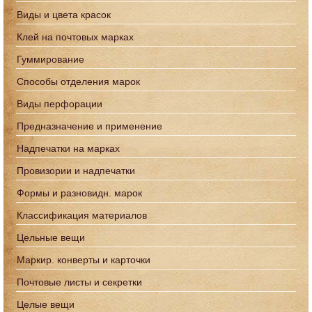
Виды и цвета красок
Клей на почтовых марках
Гуммирование
Способы отделения марок
Виды перфорации
Предназначение и применение
Надпечатки на марках
Провизории и надпечатки
Формы и разновидн. марок
Классификация материалов
Цельные вещи
Маркир. конверты и карточки
Почтовые листы и секретки
Целые вещи