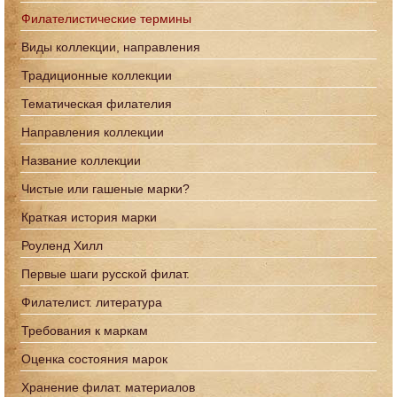
Филателистические термины
Виды коллекции, направления
Традиционные коллекции
Тематическая филателия
Направления коллекции
Название коллекции
Чистые или гашеные марки?
Краткая история марки
Роуленд Хилл
Первые шаги русской филат.
Филателист. литература
Требования к маркам
Оценка состояния марок
Хранение филат. материалов