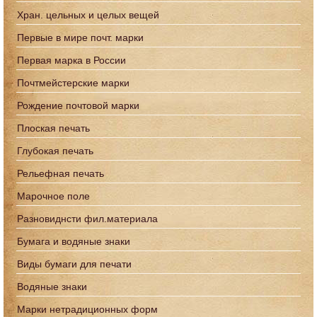
Хран. цельных и целых вещей
Первые в мире почт. марки
Первая марка в России
Почтмейстерские марки
Рождение почтовой марки
Плоская печать
Глубокая печать
Рельефная печать
Марочное поле
Разновиднсти фил.материала
Бумага и водяные знаки
Виды бумаги для печати
Водяные знаки
Марки нетрадиционных форм