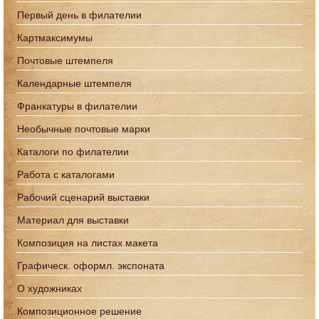
Первый день в филателии
Картмаксимумы
Почтовые штемпеля
Календарные штемпеля
Франкатуры в филателии
Необычные почтовые марки
Каталоги по филателии
Работа с каталогами
Рабочий сценарий выставки
Материал для выставки
Композиция на листах макета
Графическ. оформл. экспоната
О художниках
Композиционное решение