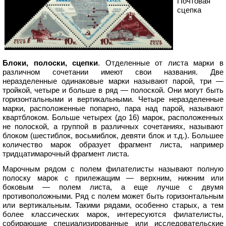
Почтовая
сцепка
Блоки, полоски, сцепки
. Отделенные от листа марки в
различном сочетании имеют свои названия. Две
неразделенные одинаковые марки называют парой, три —
тройкой, четыре и больше в ряд — полоской. Они могут быть
горизонтальными и вертикальными. Четыре неразделенные
марки, расположенные попарно, пара над парой, называют
квартблоком. Больше четырех (до 16) марок, расположенных
не полоской, а группой в различных сочетаниях, называют
блоком (шестиблок, восьмиблок, девяти блок и т.д.). Большее
количество марок образует фрагмент листа, например
тридцатимарочный фрагмент листа.
Марочным рядом с полем филателисты называют полную
полоску марок с прилежащим — верхним, нижним или
боковым — полем листа, а еще лучше с двумя
противоположными. Ряд с полем может быть горизонтальным
или вертикальным. Такими рядами, особенно старых, а тем
более классических марок, интересуются филателисты,
собирающие специализированные или исследовательские