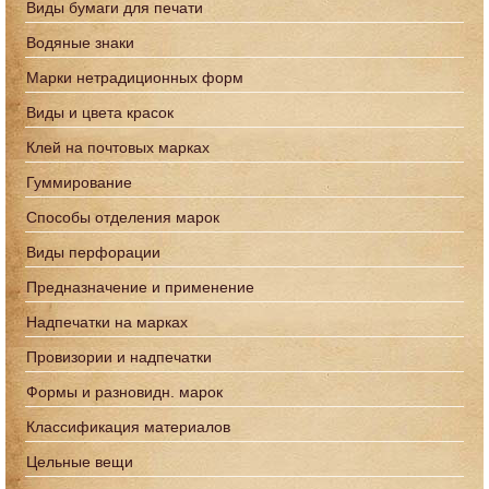
Виды бумаги для печати
Водяные знаки
Марки нетрадиционных форм
Виды и цвета красок
Клей на почтовых марках
Гуммирование
Способы отделения марок
Виды перфорации
Предназначение и применение
Надпечатки на марках
Провизории и надпечатки
Формы и разновидн. марок
Классификация материалов
Цельные вещи