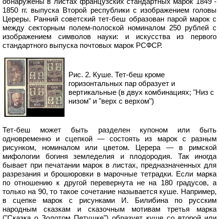
обнаружены в листах французских стандартных марок 1849 -
1850 гг. выпуска Второй республики с изображением головы
Цереры. Ранний советский тет-беш образован парой марок с
между секторным полем-полоской номиналом 250 рублей с
изображением символов науки: и искусства из первого
стандартного выпуска почтовых марок РСФСР.
Рис. 2. Куше. Тет-беш кроме
горизонтальных пар образует и
вертикальные (в двух комбинациях; "Низ с
низом" и "верх с верхом")
Тет-беш может быть разделен купоном или быть
одновременно и сцепкой — состоять из марок с разным
рисунком, номиналом или цветом. Церера — в римской
мифологии богиня земледелия и плодородия. Так иногда
бывает при печатании марок в листах, предназначенных для
разрезания и брошюровки в марочные тетрадки. Если марка
по отношению к другой перевернута не на 180 градусов, а
только на 90, то такое сочетание называется куше. Например,
в сцепке марок с рисунками И. Билибина по русским
народным сказкам и сказочным мотивам третья марка
("Сказка о Золотом Петушке") образует куше со второй или