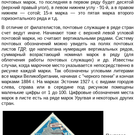
почтовых марок, то последняя в первом ряду будет десятой
(верхний правый угол), в левом нижнем углу - 91-й, а в правом
нижнем — сотой; 15-я марка — это пятая марка второго
горизонтального ряда и т.д.
В отличие от филателистов, почтовые служащие в ряде стран
счет ведут иначе. Начинают тоже с верхней левой угловой
почтовой марки, но считают вертикальными рядами. Систему
почтовых обозначений можно увидеть на полях почтовых
листов ГДР, где напечатана нумерация вертикальных рядов,
суммарный возрастающий номинал марок в ряду (для
облегчения работы почтовых служащих) и др. Известны
случаи, когда марочное место указывается непосредственно в
рисунке каждой марки. Так обозначены угловыми литерами
все марки Великобритании, начиная с "черного пенни" и кончая
марками 1884 г. На марках Эстонии 1927 г, с видами городов
слева, справа или в середине под рисунком помещены
маленькие цифры от 1 до 100. Цифровые обозначения места
марок в листе есть на ряде марок Уругвая и некоторых других
стран.