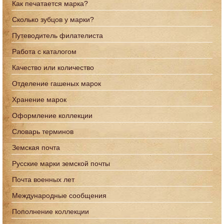
Как печатается марка?
Сколько зубцов у марки?
Путеводитель филателиста
Работа с каталогом
Качество или количество
Отделение гашеных марок
Хранение марок
Оформление коллекции
Словарь терминов
Земская почта
Русские марки земской почты
Почта военных лет
Международные сообщения
Пополнение коллекции