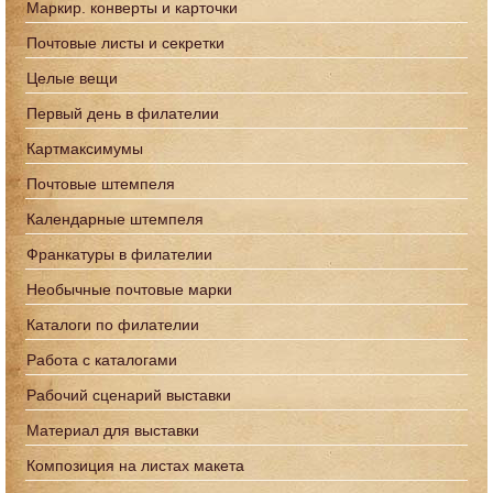
Маркир. конверты и карточки
Почтовые листы и секретки
Целые вещи
Первый день в филателии
Картмаксимумы
Почтовые штемпеля
Календарные штемпеля
Франкатуры в филателии
Необычные почтовые марки
Каталоги по филателии
Работа с каталогами
Рабочий сценарий выставки
Материал для выставки
Композиция на листах макета