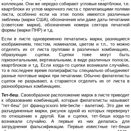
коллекции. Они же нередко собирают угловые квартблоки, т.е.
квартблоки из углов марочного листа с прилегающими полями
листа, особенно если на этих полях имеются различные
эмблемы (марки США), обозначения или даже даты печатания
(советские марки), обозначения номера сектора печатной
формы (марки ПНР) и т.д.
Если в листе одновременно печатались марки, разнящиеся
изображением, текстом, номиналом, цветом и т.п., то можно
отделять их от листа группами в различных комбинациях,
образующих сцепки. Сцепки тоже могут быть
горизонтальными, вертикальными, в виде различных полосок,
квартблоков и т.д. Если когда-то сцепки возникали случайно,
то в последнее время полиграфисты специально объединяют
разные почтовые марки при печатании. Обычно филателисты
сцепок не разрывают, а стараются отделить их от листа в
разнообразных комбинациях.
Тет-беш
. Своеобразное расположение марок в листе приводит
к образованию комбинаций, которые филателисты называют
"тет-беш" (от французского tete-beche - валетом). Это две не
разъединенные марки, рисунок одной из которых перевернут
по отношению к другой. Как и сцепки, тет-беши когда-то
возникали случайно. А первые из них делались для
затруднения фальсификации. Первые известные тет-беши