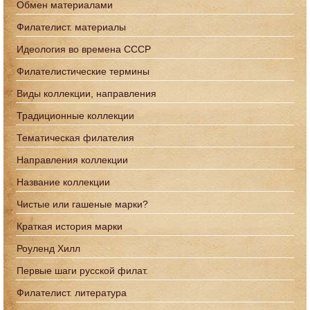
Обмен материалами
Филателист. материалы
Идеология во времена СССР
Филателистические термины
Виды коллекции, направления
Традиционные коллекции
Тематическая филателия
Направления коллекции
Название коллекции
Чистые или гашеные марки?
Краткая история марки
Роуленд Хилл
Первые шаги русской филат.
Филателист. литература