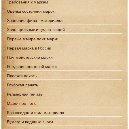
Требования к маркам
Оценка состояния марок
Хранение филат. материалов
Хран. цельных и целых вещей
Первые в мире почт. марки
Первая марка в России
Почтмейстерские марки
Рождение почтовой марки
Плоская печать
Глубокая печать
Рельефная печать
Марочное поле
Разновиднсти фил.материала
Бумага и водяные знаки