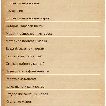
Коллекционирование
Филателия
Коллекционирование марок
История мировой почты
Марки и обществен. интересы
Материал почтовой марки
Виды бумаги при печати
Как печатается марка?
Сколько зубцов у марки?
Путеводитель филателиста
Работа с каталогом
Качество или количество
Отделение гашеных марок
Хранение марок