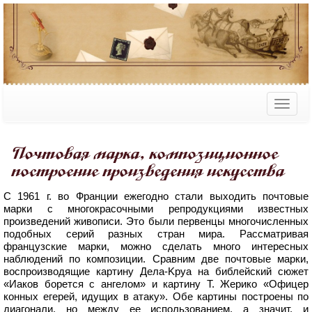
Почтовая марка, композиционное
построение произведения искусства
С 1961 г. во Франции ежегодно стали выходить почтовые
марки с многокрасочными репродукциями известных
произведений живописи. Это были первенцы многочисленных
подобных серий разных стран мира. Рассматривая
французские марки, можно сделать много интересных
наблюдений по композиции. Сравним две почтовые марки,
воспроизводящие картину Дела-Kpya на библейский сюжет
«Иаков борется с ангелом» и картину Т. Жерико «Офицер
конных егерей, идущих в атаку». Обе картины построены по
диагонали, но между ее использованием, а значит, и