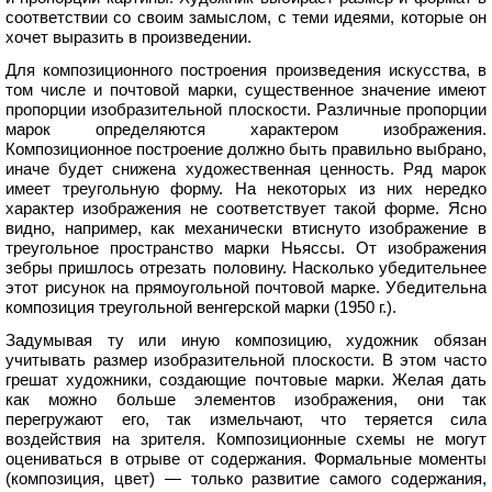
соответствии со своим замыслом, с теми идеями, которые он
хочет выразить в произведении.
Для композиционного построения произведения искусства, в
том числе и почтовой марки, существенное значение имеют
пропорции изобразительной плоскости. Различные пропорции
марок определяются характером изображения.
Композиционное построение должно быть правильно выбрано,
иначе будет снижена художественная ценность. Ряд марок
имеет треугольную форму. На некоторых из них нередко
характер изображения не соответствует такой форме. Ясно
видно, например, как механически втиснуто изображение в
треугольное пространство марки Ньяссы. От изображения
зебры пришлось отрезать половину. Насколько убедительнее
этот рисунок на прямоугольной почтовой марке. Убедительна
композиция треугольной венгерской марки (1950 г.).
Задумывая ту или иную композицию, художник обязан
учитывать размер изобразительной плоскости. В этом часто
грешат художники, создающие почтовые марки. Желая дать
как можно больше элементов изображения, они так
перегружают его, так измельчают, что теряется сила
воздействия на зрителя. Композиционные схемы не могут
оцениваться в отрыве от содержания. Формальные моменты
(композиция, цвет) — только развитие самого содержания,