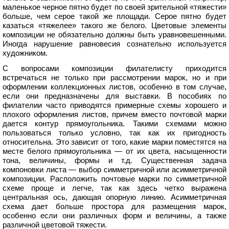
маленькое черное пятно будет по своей зрительной «тяжести»
больше, чем серое такой же площади. Серое пятно будет
казаться «тяжелее» такого же белого. Цветовые элементы
композиции не обязательно должны быть уравновешенными.
Иногда нарушение равновесия сознательно используется
художником.
С вопросами композиции филателисту приходится
встречаться не только при рассмотрении марок, но и при
оформлении коллекционных листов, особенно в том случае,
если они предназначены для выставки. В пособиях по
филателии часто приводятся примерные схемы хорошего и
плохого оформления листов, причем вместо почтовой марки
дается контур прямоугольника. Такими схемами можно
пользоваться только условно, так как их пригодность
относительна. Это зависит от того, какие марки поместятся на
месте белого прямоугольника — от их цвета, насыщенности
тона, величины, формы и т.д. Существенная задача
компоновки листа — выбор симметричной или асимметричной
композиции. Расположить почтовые марки по симметричной
схеме проще и легче, так как здесь четко выражена
центральная ось, дающая опорную линию. Асимметричная
схема дает больше простора для размещения марок,
особенно если они различных форм и величины, а также
различной цветовой тяжести.