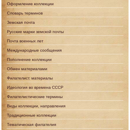
Оформление коллекции
Словарь терминов
Земская почта
Русские марки земской почты
Почта военных лет
Международные сообщения
Пополнение коллекции
Обмен материалами
Филателист. материалы
Идеология во времена СССР
Филателистические термины
Виды коллекции, направления
Традиционные коллекции
Тематическая филателия