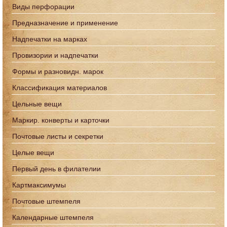
Виды перфорации
Предназначение и применение
Надпечатки на марках
Провизории и надпечатки
Формы и разновидн. марок
Классификация материалов
Цельные вещи
Маркир. конверты и карточки
Почтовые листы и секретки
Целые вещи
Первый день в филателии
Картмаксимумы
Почтовые штемпеля
Календарные штемпеля