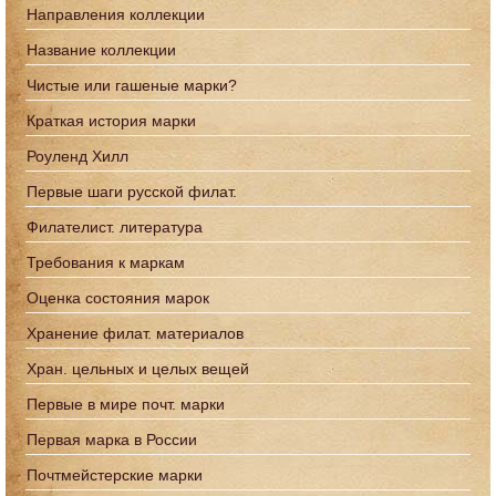
Направления коллекции
Название коллекции
Чистые или гашеные марки?
Краткая история марки
Роуленд Хилл
Первые шаги русской филат.
Филателист. литература
Требования к маркам
Оценка состояния марок
Хранение филат. материалов
Хран. цельных и целых вещей
Первые в мире почт. марки
Первая марка в России
Почтмейстерские марки