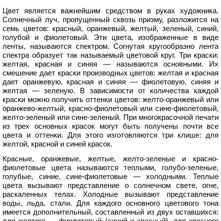
Цвет является важнейшим средством в руках художника.
Солнечный луч, пропущенный сквозь призму, разложится на
семь цветов: красный, оранжевый, желтый, зеленый, синий,
голубой и фиолетовый. Эти цвета, изображенные в виде
ленты, называются спектром. Согнутая кругообразно лента
спектра образует так называемый цветовой круг. Три краски:
желтая, красная и синяя — называются основными. Их
смешение дает краски производных цветов: желтая и красная
дает оранжевую, красная и синяя — фиолетовую, синяя и
желтая — зеленую. В зависимости от количества каждой
краски можно получить оттенки цветов: желто-оранжевый или
оранжево-желтый, красно-фиолетовый или сине-фиолетовый,
желто-зеленый или сине-зеленый. При многокрасочной печати
из трех основных красок могут быть получены почти все
цвета и оттенки. Для этого изготовляются три клише: для
желтой, красной и синей красок.
Красные, оранжевые, желтые, желто-зеленые и красно-
фиолетовые цвета называются теплыми, голубо-зеленые,
голубые, синие, сине-фиолетовые — холодными. Теплые
цвета вызывают представление о солнечном свете, огне,
раскаленных телах. Холодные вызывают представление
воды, льда, стали. Для каждого основного цветового тона
имеется дополнительный, составленный из двух оставшихся:
для желтого — фиолетовый (синий и красный), для красного