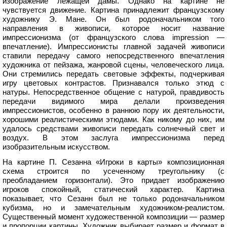
изображение лежащей дамы. Однако на картине не
чувствуется движение. Картина принадлежит французскому
художнику Э. Мане. Он был родоначальником того
направления в живописи, которое носит название
импрессионизма (от французского слова impression —
впечатление). Импрессионисты главной задачей живописи
ставили передачу самого непосредственного впечатления
художника от пейзажа, жанровой сцены, человеческого лица.
Они стремились передать световые эффекты, подчеркивая
игру цветовых контрастов. Признавался только этюд с
натуры. Непосредственное общение с натурой, правдивость
передачи видимого мира делали произведения
импрессионистов, особенно в раннюю пору их деятельности,
хорошими реалистическими этюдами. Как никому до них, им
удалось средствами живописи передать солнечный свет и
воздух. В этом заслуга импрессионизма перед
изобразительным искусством.
На картине П. Сезанна «Игроки в карты» композиционная
схема строится по усеченному треугольнику (с
преобладанием горизонтали). Это придает изображению
игроков спокойный, статический характер. Картина
показывает, что Сезанн был не только родоначальником
кубизма, но и замечательным художником-peaлистом.
Существенный момент художественной композиции — размер
и пропорции картины. Художник выбирает размер и формат в