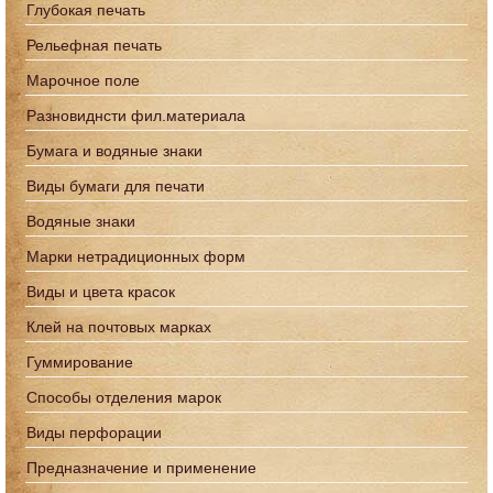
Глубокая печать
Рельефная печать
Марочное поле
Разновиднсти фил.материала
Бумага и водяные знаки
Виды бумаги для печати
Водяные знаки
Марки нетрадиционных форм
Виды и цвета красок
Клей на почтовых марках
Гуммирование
Способы отделения марок
Виды перфорации
Предназначение и применение