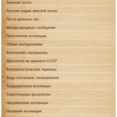
Земская почта
Русские марки земской почты
Почта военных лет
Международные сообщения
Пополнение коллекции
Обмен материалами
Филателист. материалы
Идеология во времена СССР
Филателистические термины
Виды коллекции, направления
Традиционные коллекции
Тематическая филателия
Направления коллекции
Название коллекции