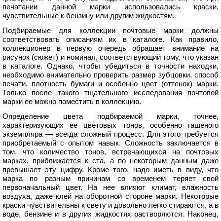
печатании данной марки использовались краски,
чувствительные к бензину или другим жидкостям.
Подбираемые для коллекции почтовые марки должны
соответствовать описаниям их в каталоге. Как правило,
коллекционер в первую очередь обращает внимание на
рисунок (сюжет) и номинал, соответствующий тому, что указан
в каталоге. Однако, чтобы убедиться в точности находки,
необходимо внимательно проверить размер зубцовки, способ
печати, плотность бумаги и особенно цвет (оттенок) марки.
Только после такого тщательного исследования почтовой
марки ее можно поместить в коллекцию.
Определение цвета подбираемой марки, точнее,
характеризующих ее цветовых тонов, особенно гашеного
экземпляра — всегда сложный процесс. Для этого требуется
приобретаемый с опытом навык. Сложность заключается в
том, что количество тонов, встречающихся на почтовых
марках, приближается к ста, а по некоторым данным даже
превышает эту цифру. Кроме того, надо иметь в виду, что
марка по разным причинам со временем теряет свой
первоначальный цвет. На нее влияют климат, влажность
воздуха, даже клей на оборотной стороне марки. Некоторые
краски чувствительны к свету и довольно легко стираются, а в
воде, бензине и в других жидкостях растворяются. Наконец,