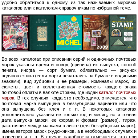
удобно обратиться к одному из так называемых мировых
каталогов или к каталогам-справочникам по избранной теме.
Во всех каталогах при описании серий и одиночных почтовых
марок указаны время и повод (причина) их выпуска, способ
печати, иногда — сорт бумаги, обязательно — рисунок
водяного знака (если марки печатались на бумаге с водяными
знаками), вид зубцовки и ее размеры, номиналы марок, их
сюжеты, цвет и коллекционная стоимость каждого знака
почтовой оплаты в валюте страны, где издан
каталог почтовых
марок
. В тех случаях, когда это необходимо, отмечается, что
почтовая марка выпущена в беззубцовом варианте или что
она выпущена без клея и т. п. В некоторых каталогах
дополнительно указаны не только год и месяц, но и точная
дата выпуска марки, ее форма и формат (размер), тираж,
расстояние между марками в листе (для беззубцовых марок),
имена авторов марок (художников, а в необходимых случаях и
граверов) и т. п. В случае надобности отмечается, что при