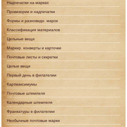
Надпечатки на марках
Провизории и надпечатки
Формы и разновидн. марок
Классификация материалов
Цельные вещи
Маркир. конверты и карточки
Почтовые листы и секретки
Целые вещи
Первый день в филателии
Картмаксимумы
Почтовые штемпеля
Календарные штемпеля
Франкатуры в филателии
Необычные почтовые марки