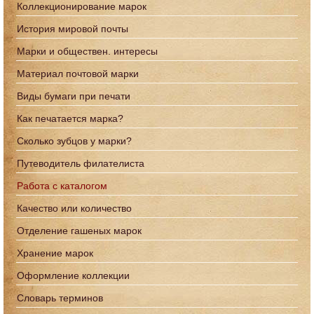
Коллекционирование марок
История мировой почты
Марки и обществен. интересы
Материал почтовой марки
Виды бумаги при печати
Как печатается марка?
Сколько зубцов у марки?
Путеводитель филателиста
Работа с каталогом
Качество или количество
Отделение гашеных марок
Хранение марок
Оформление коллекции
Словарь терминов