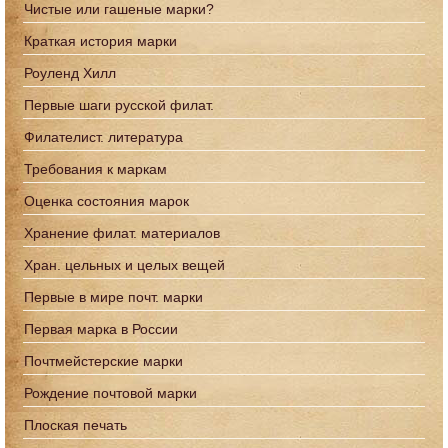
Чистые или гашеные марки?
Краткая история марки
Роуленд Хилл
Первые шаги русской филат.
Филателист. литература
Требования к маркам
Оценка состояния марок
Хранение филат. материалов
Хран. цельных и целых вещей
Первые в мире почт. марки
Первая марка в России
Почтмейстерские марки
Рождение почтовой марки
Плоская печать