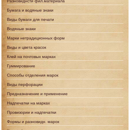
Разновиднсти фил.материала
Бумага и водяные знаки
Виды бумаги для печати
Водяные знаки
Марки нетрадиционных форм
Виды и цвета красок
Клей на почтовых марках
Гуммирование
Способы отделения марок
Виды перфорации
Предназначение и применение
Надпечатки на марках
Провизории и надпечатки
Формы и разновидн. марок