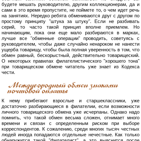
будете мешать руководителю, другим коллекционерам, да и
сами в это время пропустите, не поймете то, о чем идет речь
на занятиях. Нередко ребята обмениваются друг с другом по
простому принципу "штука за штуку". Если не разбивать
серий, то часто такой принцип вполне приемлем. Но
начинающим, пока они еще мало разбираются в марках,
лучше все "обменные операции" проводить, советуясь с
руководителем, чтобы даже случайно ненароком не нанести
ущерба товарищу, чтобы была полная уверенность в том, что
обмен равный, бескорыстный, действительно товарищеский.
О некоторых правилах филателистического "хорошего тона"
при товарищеском обмене читатель уже знает из Кодекса
чести.
Междугородный обмен знаками
почтовой оплаты
К нему прибегают взрослые и старшеклассники, уже
достаточно разбирающиеся в филателии, если возможности
личного товарищеского обмена уже исчерпаны. Однако надо
помнить, что такой обмен весьма сложен, отнимает много
времени и связан с определенным риском при выборе
корреспондентов. К сожалению, среди многих тысяч честных
людей иногда попадаются отдельные нечестные. Как только
обнаружится такой "филателист", а это выяснится после