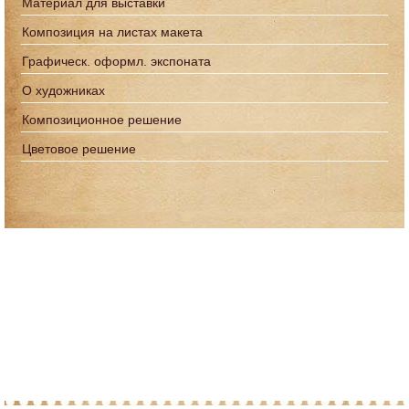
Материал для выставки
Композиция на листах макета
Графическ. оформл. экспоната
О художниках
Композиционное решение
Цветовое решение