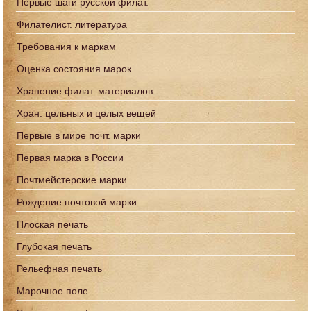
Первые шаги русской филат.
Филателист. литература
Требования к маркам
Оценка состояния марок
Хранение филат. материалов
Хран. цельных и целых вещей
Первые в мире почт. марки
Первая марка в России
Почтмейстерские марки
Рождение почтовой марки
Плоская печать
Глубокая печать
Рельефная печать
Марочное поле