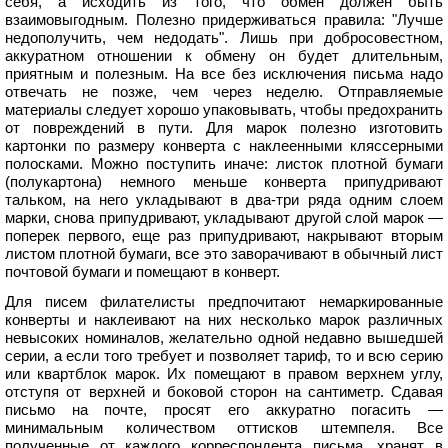
себя, а исходить из того, что обмен должен быть
взаимовыгодным. Полезно придерживаться правила: "Лучше
недополучить, чем недодать". Лишь при добросовестном,
аккуратном отношении к обмену он будет длительным,
приятным и полезным. На все без исключения письма надо
отвечать не позже, чем через неделю. Отправляемые
материалы следует хорошо упаковывать, чтобы предохранить
от повреждений в пути. Для марок полезно изготовить
картонки по размеру конверта с наклеенными кляссерными
полосками. Можно поступить иначе: листок плотной бумаги
(полукартона) немного меньше конверта припудривают
тальком, на него укладывают в два-три ряда одним слоем
марки, снова припудривают, укладывают другой слой марок —
поперек первого, еще раз припудривают, накрывают вторым
листом плотной бумаги, все это заворачивают в обычный лист
почтовой бумаги и помещают в конверт.
Для писем филателисты предпочитают немаркированные
конверты и наклеивают на них несколько марок различных
невысоких номиналов, желательно одной недавно вышедшей
серии, а если того требует и позволяет тариф, то и всю серию
или квартблок марок. Их помещают в правом верхнем углу,
отступя от верхней и боковой сторон на сантиметр. Сдавая
письмо на почте, просят его аккуратно погасить —
минимальным количеством оттисков штемпеля. Все
полученные от каждого корреспондента письма, хранят в