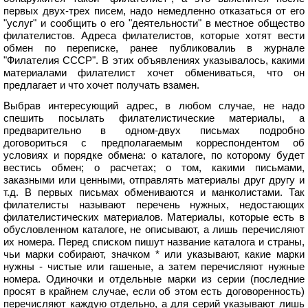
первых двух-трех писем, надо немедленно отказаться от его
"услуг" и сообщить о его "деятельности" в местное общество
филателистов. Адреса филателистов, которые хотят вести
обмен по переписке, ранее публиковалиь в журнале
"Филателия СССР". В этих объявлениях указывалось, какими
материалами филателист хочет обмениваться, что он
предлагает и что хочет получать взамен.
Выбрав интересующий адрес, в любом случае, не надо
спешить посылать филателистические материалы, а
предварительно в одном-двух письмах подробно
договориться с предполагаемым корреспондентом об
условиях и порядке обмена: о каталоге, по которому будет
вестись обмен; о расчетах; о том, какими письмами,
заказными или ценными, отправлять материалы друг другу и
т.д. В первых письмах обмениваются и манколистами. Так
филателисты называют перечень нужных, недостающих
филателистических материалов. Материалы, которые есть в
обусловленном каталоге, не описывают, а лишь перечисляют
их номера. Перед списком пишут название каталога и страны,
чьи марки собирают, значком * или указывают, какие марки
нужны - чистые или гашеные, а затем перечисляют нужные
номера. Одиночки и отдельные марки из серии (последние
просят в крайнем случае, если об этом есть договоренность)
перечисляют каждую отдельно, а для серий указывают лишь