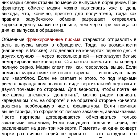
них марки своей страны по мере их выпуска в обращение. При
франкатур обмене марки можно наклеивать уже в день
выхода, что, конечно, приятно для получателя, тогда как
правила зарубежного обмена разрешают отправлять
корреспонденту марки не раньше, чем через три месяца со
дня их выпуска в обращение.
Обменные
франкированные письма
стараются отправлять в
день выпуска марок в обращение. Тогда, по возможности
(например, в Москве), это делают на конвертах первого дня. В
других случаях — через несколько дней — используют белые
немаркированные конверты. Стараются поместить на конверт
полную серию. Марки клеят так, как говорилось выше. Если
номинал марки ниже почтового тарифа — используют пару
или квартблок. Если не хватает и этого, то под марками
рисуют карандашом значок в виде вертикальной черточки с
двумя точками по сторонам. Для верности, чтобы почта не
поставила штемпель "доплатить", можно рядом написать
карандашом "см. на обороте" и на обратной стороне конверта
доклеить необходимую часть франкатуры. Если номинал
выше тарифа, то оформляют письмо заказным, авиазаказным.
Часто партнеры договариваются обмениваться только
заказными письмами, Если выпущена большая серия, ее
расклеивают на два- три конверта. Пометать на один конверт
марки раз личных серий не принято — это затруднит его