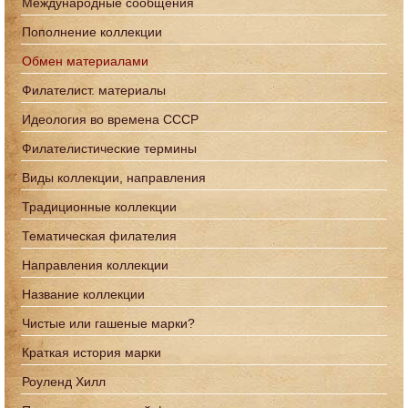
Международные сообщения
Пополнение коллекции
Обмен материалами
Филателист. материалы
Идеология во времена СССР
Филателистические термины
Виды коллекции, направления
Традиционные коллекции
Тематическая филателия
Направления коллекции
Название коллекции
Чистые или гашеные марки?
Краткая история марки
Роуленд Хилл