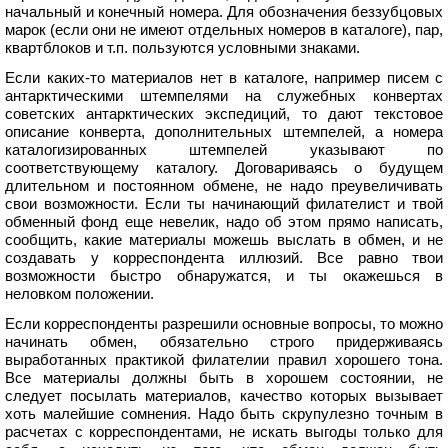
начальный и конечный номера. Для обозначения беззубцовых
марок (если они не имеют отдельных номеров в каталоге), пар,
квартблоков и т.п. пользуются условными знаками.
Если каких-то материалов нет в каталоге, например писем с
антарктическими штемпелями на служебных конвертах
советских антарктических экспедиций, то дают текстовое
описание конверта, дополнительных штемпелей, а номера
каталогизированных штемпелей указывают по
соответствующему каталогу. Договариваясь о будущем
длительном и постоянном обмене, не надо преувеличивать
свои возможности. Если ты начинающий филателист и твой
обменный фонд еще невелик, надо об этом прямо написать,
сообщить, какие материалы можешь выслать в обмен, и не
создавать у корреспондента иллюзий. Все равно твои
возможности быстро обнаружатся, и ты окажешься в
неловком положении.
Если корреспонденты разрешили основные вопросы, то можно
начинать обмен, обязательно строго придерживаясь
выработанных практикой филателии правил хорошего тона.
Все материалы должны быть в хорошем состоянии, не
следует посылать материалов, качество которых вызывает
хоть малейшие сомнения. Надо быть скрупулезно точным в
расчетах с корреспондентами, не искать выгоды только для