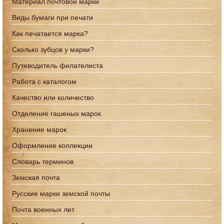
Материал почтовой марки
Виды бумаги при печати
Как печатается марка?
Сколько зубцов у марки?
Путеводитель филателиста
Работа с каталогом
Качество или количество
Отделение гашеных марок
Хранение марок
Оформление коллекции
Словарь терминов
Земская почта
Русские марки земской почты
Почта военных лет