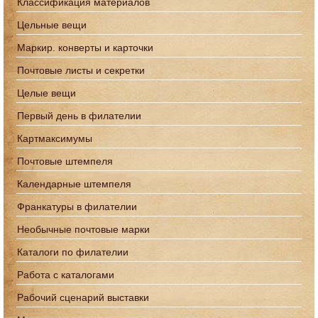
Классификация материалов
Цельные вещи
Маркир. конверты и карточки
Почтовые листы и секретки
Целые вещи
Первый день в филателии
Картмаксимумы
Почтовые штемпеля
Календарные штемпеля
Франкатуры в филателии
Необычные почтовые марки
Каталоги по филателии
Работа с каталогами
Рабочий сценарий выставки