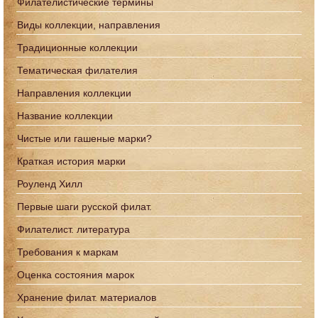
Филателистические термины
Виды коллекции, направления
Традиционные коллекции
Тематическая филателия
Направления коллекции
Название коллекции
Чистые или гашеные марки?
Краткая история марки
Роуленд Хилл
Первые шаги русской филат.
Филателист. литература
Требования к маркам
Оценка состояния марок
Хранение филат. материалов