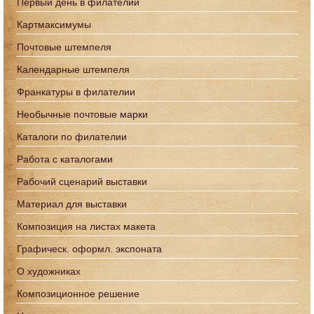
Первый день в филателии
Картмаксимумы
Почтовые штемпеля
Календарные штемпеля
Франкатуры в филателии
Необычные почтовые марки
Каталоги по филателии
Работа с каталогами
Рабочий сценарий выставки
Материал для выставки
Композиция на листах макета
Графическ. оформл. экспоната
О художниках
Композиционное решение