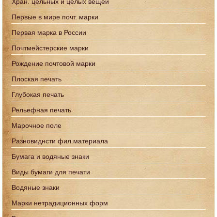
Хран. цельных и целых вещей
Первые в мире почт. марки
Первая марка в России
Почтмейстерские марки
Рождение почтовой марки
Плоская печать
Глубокая печать
Рельефная печать
Марочное поле
Разновиднсти фил.материала
Бумага и водяные знаки
Виды бумаги для печати
Водяные знаки
Марки нетрадиционных форм