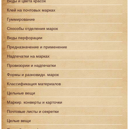
Виды и цвета красок
Клей на почтовых марках
Гуммирование
Способы отделения марок
Виды перфорации
Предназначение и применение
Надпечатки на марках
Провизории и надпечатки
Формы и разновидн. марок
Классификация материалов
Цельные вещи
Маркир. конверты и карточки
Почтовые листы и секретки
Целые вещи