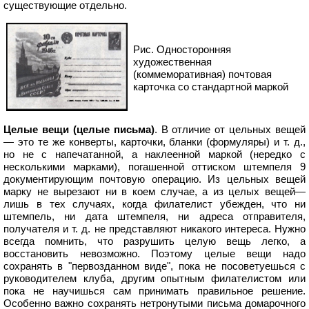
существующие отдельно.
Рис. Односторонняя
художественная
(коммеморативная) почтовая
карточка со стандартной маркой
Целые вещи (целые письма)
. В отличие от цельных вещей
— это те же конверты, карточки, бланки (формуляры) и т. д.,
но не с напечатанной, а наклеенной маркой (нередко с
несколькими марками), погашенной оттиском штемпеля 9
документирующим почтовую операцию. Из цельных вещей
марку не вырезают ни в коем случае, а из целых вещей—
лишь в тех случаях, когда филателист убежден, что ни
штемпель, ни дата штемпеля, ни адреса отправителя,
получателя и т. д. не представляют никакого интереса. Нужно
всегда помнить, что разрушить целую вещь легко, а
восстановить невозможно. Поэтому целые вещи надо
сохранять в "первозданном виде", пока не посоветуешься с
руководителем клуба, другим опытным филателистом или
пока не научишься сам принимать правильное решение.
Особенно важно сохранять нетронутыми письма домарочного