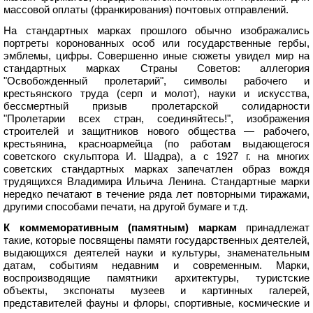
массовой оплаты (франкирования) почтовых отправлений.
На стандартных марках прошлого обычно изображались
портреты коронованных особ или государственные гербы,
эмблемы, цифры. Совершенно иные сюжеты увидел мир на
стандартных марках Страны Советов: аллегория
"Освобожденный пролетарий", символы рабочего и
крестьянского труда (серп и молот), науки и искусства,
бессмертный призыв пролетарской солидарности
"Пролетарии всех стран, соединяйтесь!", изображения
строителей и защитников нового общества — рабочего,
крестьянина, красноармейца (по работам выдающегося
советского скульптора И. Шадра), а с 1927 г. на многих
советских стандартных марках запечатлен образ вождя
трудящихся Владимира Ильича Ленина. Стандартные марки
нередко печатают в течение ряда лет повторными тиражами,
другими способами печати, на другой бумаге и т.д.
К коммеморативным (памятным) маркам
принадлежат
такие, которые посвящены памяти государственных деятелей,
выдающихся деятелей науки и культуры, знаменательным
датам, событиям недавним и современным. Марки,
воспроизводящие памятники архитектуры, туристские
объекты, экспонаты музеев и картинных галерей,
представителей фауны и флоры, спортивные, космические и