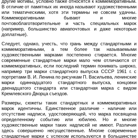
другие мотивы, условно также относятся к коммеморативным.
В отличие от памятных их иногда называют художественными
или тематическими, хотя эти термины не совсем удачны.
Коммеморативными бывают и многие
почтовоблаготворительные и часть специальных марок
(например, большинство авиапочтовых и даже некоторые
доплатные).
Следует, однако, учесть, что грань между стандартными и
коммеморативными, а тем более так называемыми
художественными марками постепенно стирается. Многие
современные стандартные марки мало чем отличаются от
коммеморативных, если последний термин понимать широко,
например три марки стандартного выпуска СССР 1961 г. с
портретами В. И. Ленина по рисункам П. Васильева, ленинские
марки одиннадцатого стандартного выпуска, концовки
двенадцатого стандарта или стандартная марка с видом
Кремлевского Дворца съездов.
Размеры, сюжеты таких стандартных и коммеморативных
марок идентичны. Единственное различие - наличие или
отсутствие надписи, удостоверяющей, что марка посвящена
определенному событию или юбилею. Но и многие
художественные марки таких надписей не имеют. Различия
здесь совершенно несущественные. Многие современные
стандартные марки с успехом используются в большинстве