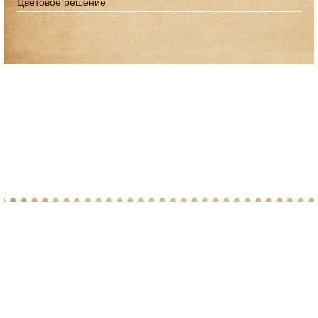
Цветовое решение
© 2010-2026 При копировании материалов с
сайта, просим ставить ссылку на post-
marka.ru