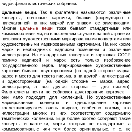
видов филателистических собраний.
Цельные вещи
. Так в филателии называются различные
конверты, почтовые карточки, бланки (формуляры) с
напечатанной на них маркой или знаком, ее заменяющим.
Многие
цельные вещи
тоже бывают стандартными или
коммеморативными, но в последнем случае в нашей стране их
назьюают художественными маркированными конвертами или
художественными маркированными карточками. На них кроме
марок и необходимых надписей помешены и различные
иллюстрации. На стандартных конвертах и карточках СССР
помимо надписей и марок есть только изображение
государственного герба. Маркированные художественные
карточки бывают двусторонними (на одной стороне марка,
адрес и место для текста письма, а на другой - иллюстрация)
и односторонними (на одной стороне — марка, адрес,
иллюстрация, а вся другая сторона — для письма).
Филателисты почти не собирают двусторонних карточек —
они мало подходят для коллекций. Но художественные
маркированные конверты и односторонние карточки
коллекционируются очень широко, особенно потому, что
иллюстрации многих из них соответствуют содержанию
тематических коллекций. Еще более охотно собирают такие
конверты и карточки, марки которых не стандартные, а
коммеморативные или тем более оригинальные, т. е. не