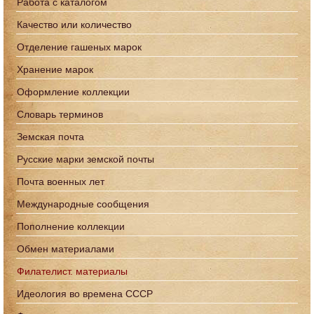
Работа с каталогом
Качество или количество
Отделение гашеных марок
Хранение марок
Оформление коллекции
Словарь терминов
Земская почта
Русские марки земской почты
Почта военных лет
Международные сообщения
Пополнение коллекции
Обмен материалами
Филателист. материалы
Идеология во времена СССР