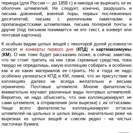
периода (для России — до 1858 г.) и никогда не вырезать из их
оболочек штемпелей. Не следует, конечно, разрушать и
письма довоенной, военной поры, первых послевоенных
десятилетий, письма с различными памятными и
пропагандистскими штемпелями, письма полярной почты и
другие (под письмом понимается не его текст, а конверт или
почтовая карточка).
К особым видам целых вещей с некоторой долей условности
относят и
конверты первого дня
(
КПД
) и
картмаксимумы
(
КМ
). О них тоже будет рассказано позже, а сейчас заметим,
что не стоит тратить на них свои скромные средства, пока
твердо не определишь, какую коллекцию собирать и особенно
как и из каких материалов ее строить. Но и тогда не надо
особенно увлекаться КПД и КМ, помня, что их присутствие в
коллекциях далеко не всегда желательно и весьма
ограничено. Почтовые штемпеля. Многие филателисты
внимательно изучают различные виды почтрвых штемпелей.
Вероятно, не надо объяснять, что они коллекционируют не
сами штемпеля, а отправления (или вырезки) с их оттисками.
Чаще всего филателисты коллекционируют оттиски
штемпелей на цельных и целых вещах, значительно реже на
вырезках из целых вещей и совсем редко - на чистых
листочках бумаги.