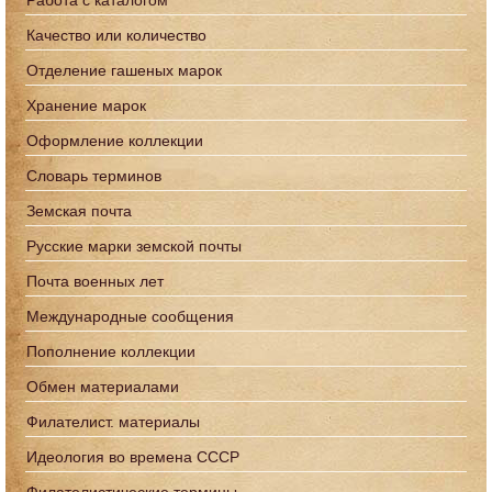
Работа с каталогом
Качество или количество
Отделение гашеных марок
Хранение марок
Оформление коллекции
Словарь терминов
Земская почта
Русские марки земской почты
Почта военных лет
Международные сообщения
Пополнение коллекции
Обмен материалами
Филателист. материалы
Идеология во времена СССР