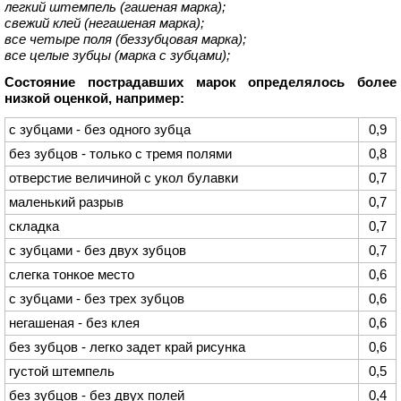
легкий штемпель (гашеная марка);
свежий клей (негашеная марка);
все четыре поля (беззубцовая марка);
все целые зубцы (марка с зубцами);
Состояние пострадавших марок определялось более
низкой оценкой, например:
с зубцами - без одного зубца
0,9
без зубцов - только с тремя полями
0,8
отверстие величиной с укол булавки
0,7
маленький разрыв
0,7
складка
0,7
с зубцами - без двух зубцов
0,7
слегка тонкое место
0,6
с зубцами - без трех зубцов
0,6
негашеная - без клея
0,6
без зубцов - легко задет край рисунка
0,6
густой штемпель
0,5
без зубцов - без двух полей
0,4