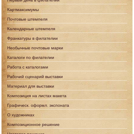
Первый день в филателии
Картмаксимумы
Почтовые штемпеля
Календарные штемпеля
Франкатуры в филателии
Необычные почтовые марки
Каталоги по филателии
Работа с каталогами
Рабочий сценарий выставки
Материал для выставки
Композиция на листах макета
Графическ. оформл. экспоната
О художниках
Композиционное решение