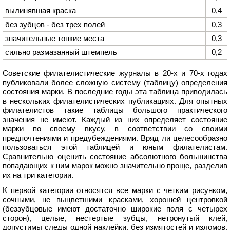
вылинявшая краска
0,4
без зубцов - без трех полей
0,3
значительные тонкие места
0,3
сильно размазанный штемпель
0,2
Советские филателистические журналы в 20-х и 70-х годах
публиковали более сложную систему (таблицу) определения
состояния марки. В последние годы эта таблица приводилась
в нескольких филателистических публикациях. Для опытных
филателистов такие таблицы большого практического
значения не имеют. Каждый из них определяет состояние
марки по своему вкусу, в соответствии со своими
предпочтениями и предубеждениями. Вряд ли целесообразно
пользоваться этой таблицей и юным филателистам.
Сравнительно оценить состояние абсолютного большинства
попадающих к ним марок можно значительно проще, разделив
их на три категории.
К первой категории относятся все марки с четким рисунком,
сочными, не выцветшими красками, хорошей центровкой
(беззубцовые имеют достаточно широкие поля с четырех
сторон), целые, нестертые зубцы, нетронутый клей,
допустимы следы одной наклейки, без измятостей и изломов,