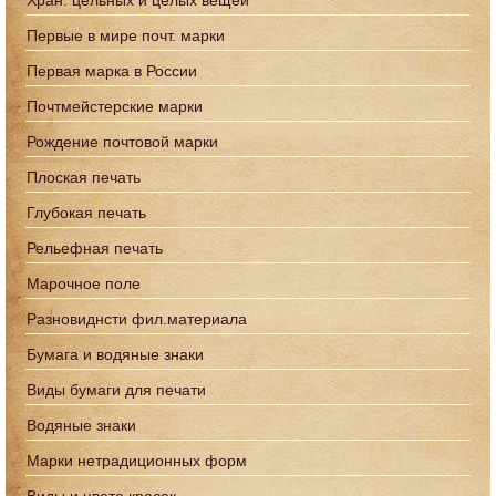
Хран. цельных и целых вещей
Первые в мире почт. марки
Первая марка в России
Почтмейстерские марки
Рождение почтовой марки
Плоская печать
Глубокая печать
Рельефная печать
Марочное поле
Разновиднсти фил.материала
Бумага и водяные знаки
Виды бумаги для печати
Водяные знаки
Марки нетрадиционных форм