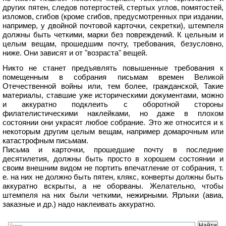
других пятен, следов потертостей, стертых углов, помятостей,
изломов, сгибов (кроме сгибов, предусмотренных при издании,
например, у двойной почтовой карточки, секретки), штемпеля
должны быть четкими, марки без повреждений. К цельным и
целым вещам, прошедшим почту, требования, безусловно,
ниже. Они зависят и от "возраста" вещей.
Никто не станет предъявлять повышенные требования к
помещенным в собрания письмам времен Великой
Отечественной войны или, тем более, гражданской, Такие
материалы, ставшие уже историческими документами, можно
и аккуратно подклеить с оборотной стороны
филателистическими наклейками, но даже в плохом
состоянии они украсят любое собрание. Это же относится и к
некоторым другим целым вещам, например домарочным или
катастрофным письмам.
Письма и карточки, прошедшие почту в последние
десятилетия, должны быть просто в хорошем состоянии и
своим внешним видом не портить впечатление от собрания, т.
е. на них не должно быть пятен, клякс, конверты должны быть
аккуратно вскрыты, а не оборваны. Желательно, чтобы
штемпеля на них были четкими, нежирными. Ярлыки (авиа,
заказные и др.) надо наклеивать аккуратно.