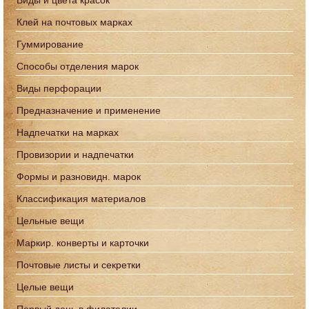
Виды и цвета красок
Клей на почтовых марках
Гуммирование
Способы отделения марок
Виды перфорации
Предназначение и применение
Надпечатки на марках
Провизории и надпечатки
Формы и разновидн. марок
Классификация материалов
Цельные вещи
Маркир. конверты и карточки
Почтовые листы и секретки
Целые вещи