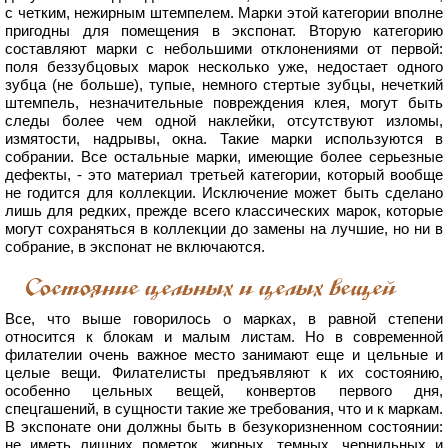
с четким, нежирным штемпелем. Марки этой категории вполне
пригодны для помещения в экспонат. Вторую категорию
составляют марки с небольшими отклонениями от первой:
поля беззубцовых марок несколько уже, недостает одного
зубца (не больше), тупые, немного стертые зубцы, нечеткий
штемпель, незначительные повреждения клея, могут быть
следы более чем одной наклейки, отсутствуют изломы,
измятости, надрывы, окна. Такие марки используются в
собрании. Все остальные марки, имеющие более серьезные
дефекты, - это материал третьей категории, который вообще
не годится для коллекции. Исключение может быть сделано
лишь для редких, прежде всего классических марок, которые
могут сохраняться в коллекции до замены на лучшие, но ни в
собрание, в экспонат не включаются.
Состояние цельных и целых вещей
Все, что выше говорилось о марках, в равной степени
относится к блокам и малым листам. Но в современной
филателии очень важное место занимают еще и цельные и
целые вещи. Филателисты предъявляют к их состоянию,
особенно цельных вещей, конвертов первого дня,
спецгашений, в сущности такие же требования, что и к маркам.
В экспонате они должны быть в безукоризненном состоянии:
не иметь лишних пометок, жирных, темных, чернильных и