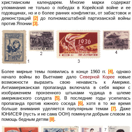
христианским календарем. Многие марки содержат
упоминания не только о победах в Корейской войне и ее
годовщинах, но и о более ранних конфликтах, от забастовок и
демонстраций
[2]
до полномасштабной партизанской войны
против Японии
[3]
.
Более мирные темы появились в конце 1960 гг.
[4]
, однако
начало войны во Вьетнаме дало
Северной Корее
новые
возможности выразить свою ненависть к Америке.
Антиамериканская пропаганда включала в себя марки с
изображением пронзенного штыками чудища в шлеме
американского солдата
[5]
. В последние годы усилилась
пропаганда против южного соседа
[6]
, хотя в то же время
больше внимания уделяется популярным темам
[7]
. Даже
ЮНИСЕФ (пусть и не сама ООН) помянули добрым словом за
помощь бедным детям
[8]
.