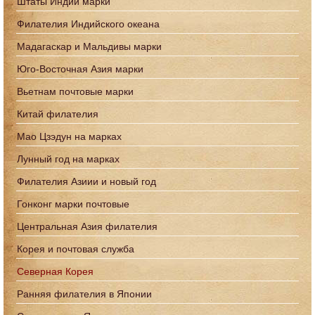
Штаты Индии марки
Филателия Индийского океана
Мадагаскар и Мальдивы марки
Юго-Восточная Азия марки
Вьетнам почтовые марки
Китай филателия
Мао Цзэдун на марках
Лунный год на марках
Филателия Азиии и новый год
Гонконг марки почтовые
Центральная Азия филателия
Корея и почтовая служба
Северная Корея
Ранняя филателия в Японии