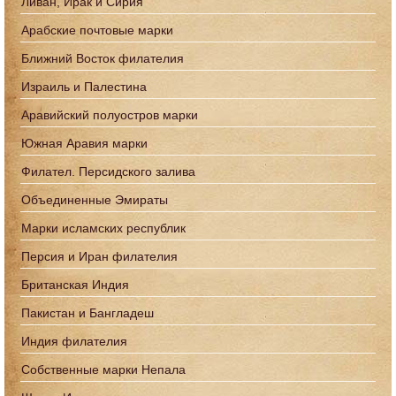
Ливан, Ирак и Сирия
Арабские почтовые марки
Ближний Восток филателия
Израиль и Палестина
Аравийский полуостров марки
Южная Аравия марки
Филател. Персидского залива
Объединенные Эмираты
Марки исламских республик
Персия и Иран филателия
Британская Индия
Пакистан и Бангладеш
Индия филателия
Собственные марки Непала