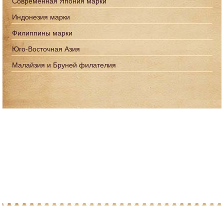
Современная Япония марки
Индонезия марки
Филиппины марки
Юго-Восточная Азия
Малайзия и Бруней филателия