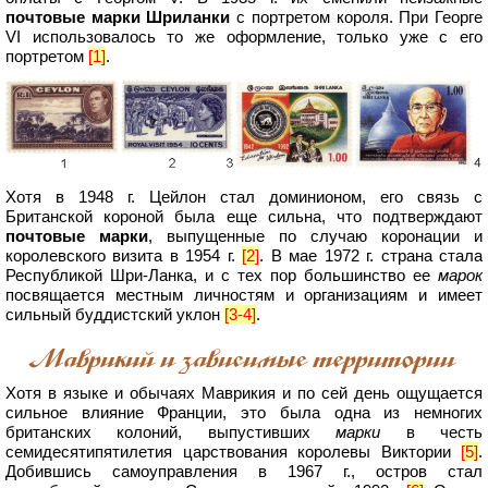
почтовые марки Шриланки
с портретом короля. При Георге
VI использовалось то же оформление, только уже с его
портретом
[1]
.
Хотя в 1948 г. Цейлон стал доминионом, его связь с
Британской короной была еще сильна, что подтверждают
почтовые марки
, выпущенные по случаю коронации и
королевского визита в 1954 г.
[2]
. В мае 1972 г. страна стала
Республикой Шри-Ланка, и с тех пор большинство ее
марок
посвящается местным личностям и организациям и имеет
сильный буддистский уклон
[3-4]
.
Маврикий
и зависимые территории
Хотя в языке и обычаях Маврикия и по сей день ощущается
сильное влияние Франции, это была одна из немногих
британских колоний, выпустивших
марки
в честь
семидесятипятилетия царствования королевы Виктории
[5]
.
Добившись самоуправления в 1967 г., остров стал