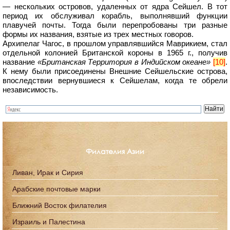
— нескольких островов, удаленных от ядра Сейшел. В тот
период их обслуживал корабль, выполнявший функции
плавучей почты. Тогда были перепробованы три разные
формы их названия, взятые из трех местных говоров.
Архипелаг Чагос, в прошлом управлявшийся Маврикием, стал
отдельной колонией Британской короны в 1965 г., получив
название
«Британская Территория в Индийском океане»
[10]
.
К нему были присоединены Внешние Сейшельские острова,
впоследствии вернувшиеся к Сейшелам, когда те обрели
независимость.
Филателия Азии
Ливан, Ирак и Сирия
Арабские почтовые марки
Ближний Восток филателия
Израиль и Палестина