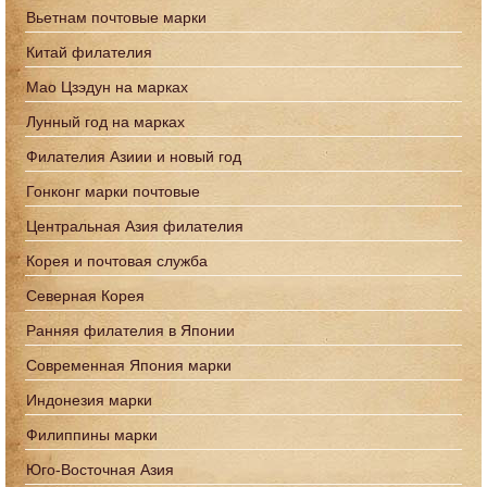
Вьетнам почтовые марки
Китай филателия
Мао Цзэдун на марках
Лунный год на марках
Филателия Азиии и новый год
Гонконг марки почтовые
Центральная Азия филателия
Корея и почтовая служба
Северная Корея
Ранняя филателия в Японии
Современная Япония марки
Индонезия марки
Филиппины марки
Юго-Восточная Азия