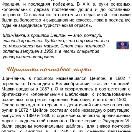
Франция, и последняя победила. В XIX в. руки основных
колониальных держав постепенно дошли и до остальных
островов. Столпами их относительно неразвитой экономики
были рыболовство и выращивание кокосов, пока в последние
годы не зародилась туристическая отрасль.
Шри-Ланка, в прошлом Цейлон, — это, пожалуй,
главный хранитель буддизма, что отражается на
ее многочисленных марках. Этот знак почтовой
оплаты выпущен в 1959 г. в честь открытия
университетов-пиривен
Шриланка почтовые марки
Шри-Ланка, в прошлом называвшаяся Цейлон, в 1802 г.
перешла от Голландии к Великобритании, став ее колонией.
Марки введены в 1857 г. Они оформлялись в соответствии с
британскими колониальными шаблонами, с использованием
различных портретов королевы Виктории, вплоть до 1900 г.
После перехода от стерлинга к десятичной системе на основе
рупии в 1872 г. Цейлон составил себе незавидную репутацию,
выпустив в 1880 и 1890 гг. огромное количество провизионных
марок с надпечаткой номинала. После серии с Эдуардом VII
были введены колониальные шаблоны для знаков почтовой
оплаты с Георгом V. В 1935 г. их сменили пейзажные