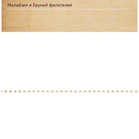
Малайзия и Бруней филателия
© 2010-2026 При копировании материалов с
сайта, просим ставить ссылку на post-
marka.ru