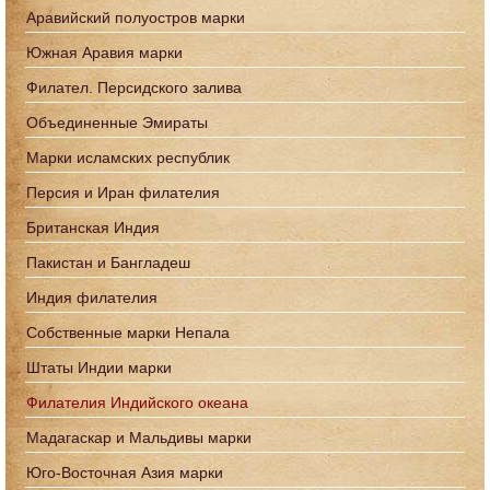
Аравийский полуостров марки
Южная Аравия марки
Филател. Персидского залива
Объединенные Эмираты
Марки исламских республик
Персия и Иран филателия
Британская Индия
Пакистан и Бангладеш
Индия филателия
Собственные марки Непала
Штаты Индии марки
Филателия Индийского океана
Мадагаскар и Мальдивы марки
Юго-Восточная Азия марки