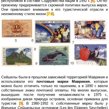
республикой в составе Содружества наций в 1992 г.
[6]
. Он по-
прежнему придерживается скромной политики выпуска
марок
.
Они привлекают внимание к его туристической отрасли и
неизменному стилю жизни
[7-8]
.
Сейшелы были в прошлом зависимой территорией Маврикия и
использовали его
почтовые марки Маврикия
, которые
можно было отличить только по гашениям, а в 1890 г. ввели
собственные
знаки почтовой оплаты
. На многих выпусках,
вышедших после получения независимости в 1975 г.,
изображена дикая природа островов, основная приманка для
туристов
[9]
. В 1980-1992 гг.
собственные марки были у
Внешних Сейшельских островов
(Les lies Eloignes Seychelles)