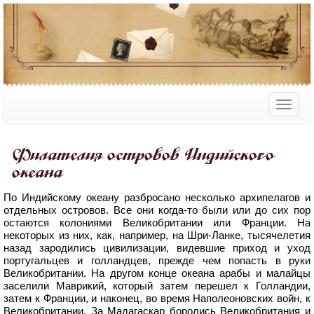
Филателия островов Индийского
океана
По Индийскому океану разбросано несколько архипелагов и
отдельных островов. Все они когда-то были или до сих пор
остаются колониями Великобритании или Франции. На
некоторых из них, как, например, на Шри-Ланке, тысячелетия
назад зародились цивилизации, видевшие приход и уход
португальцев и голландцев, прежде чем попасть в руки
Великобритании. На другом конце океана арабы и малайцы
заселили Маврикий, который затем перешел к Голландии,
затем к Франции, и наконец, во время Наполеоновских войн, к
Великобритании. За Мадагаскар боролись Великобритания и