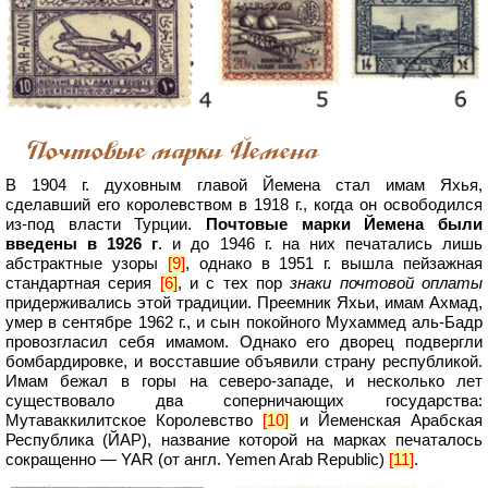
Почтовые марки Йемена
В 1904 г. духовным главой Йемена стал имам Яхья,
сделавший его королевством в 1918 г., когда он освободился
из-под власти Турции.
Почтовые марки Йемена были
введены в 1926 г
. и до 1946 г. на них печатались лишь
абстрактные узоры
[9]
, однако в 1951 г. вышла пейзажная
стандартная серия
[6]
, и с тех пор
знаки почтовой оплаты
придерживались этой традиции. Преемник Яхьи, имам Ахмад,
умер в сентябре 1962 г., и сын покойного Мухаммед аль-Бадр
провозгласил себя имамом. Однако его дворец подвергли
бомбардировке, и восставшие объявили страну республикой.
Имам бежал в горы на северо-западе, и несколько лет
существовало два соперничающих государства:
Мутаваккилитское Королевство
[10]
и Йеменская Арабская
Республика (ЙАР), название которой на марках печаталось
сокращенно — YAR (от англ. Yemen Arab Republic)
[11]
.