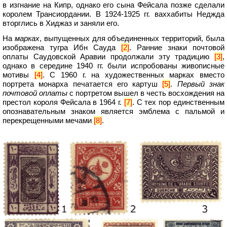
в изгнание на Кипр, однако его сына Фейсала позже сделали
королем Трансиордании. В 1924-1925 гг. ваххабиты Неджда
вторглись в Хиджаз и заняли его.
На
марках
, выпущенных для объединенных территорий, была
изображена тугра Ибн Сауда
[2]
. Ранние знаки почтовой
оплаты Саудовской Аравии продолжали эту традицию
[3]
,
однако в середине 1940 гг. были испробованы живописные
мотивы
[4]
. С 1960 г. на художественных марках вместо
портрета монарха печатается его картуш
[5]
.
Первый знак
почтовой оплаты
с портретом вышел в честь восхождения на
престол короля Фейсала в 1964 г.
[7]
. С тех пор единственным
опознавательным знаком является эмблема с пальмой и
перекрещенными мечами
[8]
.