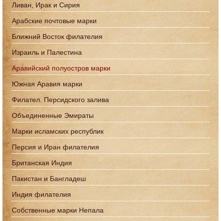
Ливан, Ирак и Сирия
Арабские почтовые марки
Ближний Восток филателия
Израиль и Палестина
Аравийский полуостров марки
Южная Аравия марки
Филател. Персидского залива
Объединенные Эмираты
Марки исламских республик
Персия и Иран филателия
Британская Индия
Пакистан и Бангладеш
Индия филателия
Собственные марки Непала