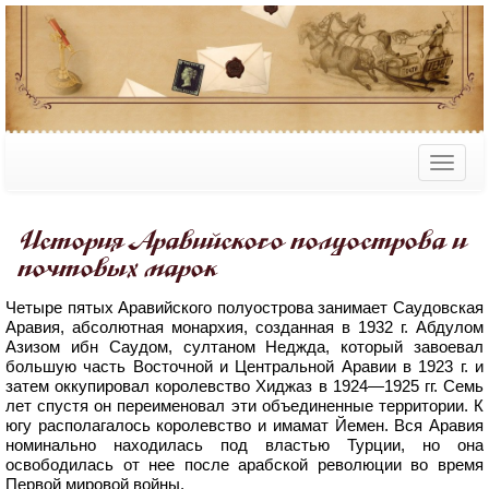
История Аравийского полуострова и
почтовых марок
Четыре пятых Аравийского полуострова занимает Саудовская
Аравия, абсолютная монархия, созданная в 1932 г. Абдулом
Азизом ибн Саудом, султаном Неджда, который завоевал
большую часть Восточной и Центральной Аравии в 1923 г. и
затем оккупировал королевство Хиджаз в 1924—1925 гг. Семь
лет спустя он переименовал эти объединенные территории. К
югу располагалось королевство и имамат Йемен. Вся Аравия
номинально находилась под властью Турции, но она
освободилась от нее после арабской революции во время
Первой мировой войны.