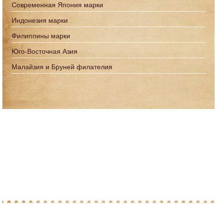
Современная Япония марки
Индонезия марки
Филиппины марки
Юго-Восточная Азия
Малайзия и Бруней филателия