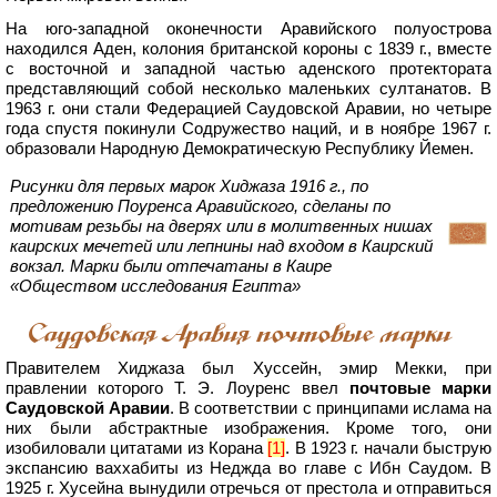
На юго-западной оконечности Аравийского полуострова
находился Аден, колония британской короны с 1839 г., вместе
с восточной и западной частью аденского протектората
представляющий собой несколько маленьких султанатов. В
1963 г. они стали Федерацией Саудовской Аравии, но четыре
года спустя покинули Содружество наций, и в ноябре 1967 г.
образовали Народную Демократическую Республику Йемен.
Рисунки для первых марок Хиджаза 1916 г., по
предложению Поуренса Аравийского, сделаны по
мотивам резьбы на дверях или в молитвенных нишах
каирских мечетей или лепнины над входом в Каирский
вокзал. Марки были отпечатаны в Каире
«Обществом исследования Египта»
Саудовская Аравия почтовые марки
Правителем Хиджаза был Хуссейн, эмир Мекки, при
правлении которого Т. Э. Лоуренс ввел
почтовые марки
Саудовской Аравии
. В соответствии с принципами ислама на
них были абстрактные изображения. Кроме того, они
изобиловали цитатами из Корана
[1]
. В 1923 г. начали быструю
экспансию ваххабиты из Неджда во главе с Ибн Саудом. В
1925 г. Хусейна вынудили отречься от престола и отправиться