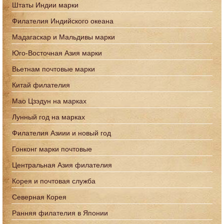
Штаты Индии марки
Филателия Индийского океана
Мадагаскар и Мальдивы марки
Юго-Восточная Азия марки
Вьетнам почтовые марки
Китай филателия
Мао Цзэдун на марках
Лунный год на марках
Филателия Азиии и новый год
Гонконг марки почтовые
Центральная Азия филателия
Корея и почтовая служба
Северная Корея
Ранняя филателия в Японии