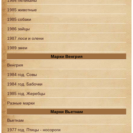
1984 пеликаны
1985 животные
1985 собаки
1986 зайцы
1987 лоси и олени
1989 змеи
Марки Венгрия
Венгрия
1984 год. Совы
1984 год. Бабочки
1985 год. Жеребцы
Разные марки
Марки Вьетнам
Вьетнам
1977 год. Птицы - носороги