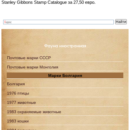
Stanley Gibbons Stamp Catalogue за 27,50 евро.
Фауна иностранная
Почтовые марки СССР
Почтовые марки Монголия
Марки Болгария
Болгария
1976 птицы
1977 животные
1983 охраняемые животные
1983 кошки