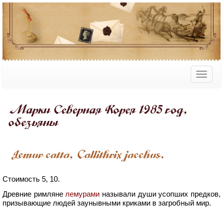
Марки Северная Корея 1985 год,
обезьяны
Lemur catta, Callithrix jacchus.
Стоимость 5, 10.
Древние римляне
лемурами
называли души усопших предков,
призывающие людей заунывными криками в загробный мир.