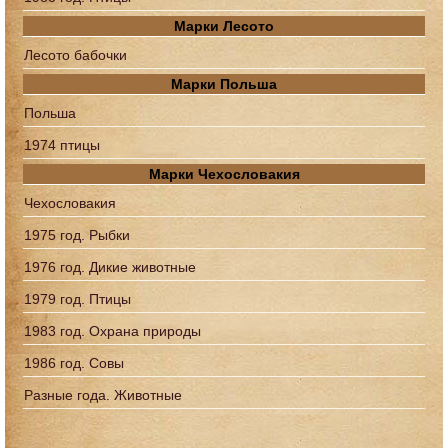
Марки Лесото
Лесото бабочки
Марки Польша
Польша
1974 птицы
Марки Чехословакия
Чехословакия
1975 год. Рыбки
1976 год. Дикие животные
1979 год. Птицы
1983 год. Охрана природы
1986 год. Совы
Разные года. Животные