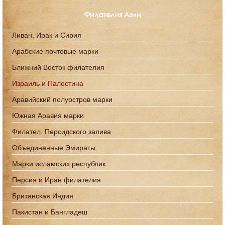
Филателия Азии
Ливан, Ирак и Сирия
Арабские почтовые марки
Ближний Восток филателия
Израиль и Палестина
Аравийский полуостров марки
Южная Аравия марки
Филател. Персидского залива
Объединенные Эмираты
Марки исламских республик
Персия и Иран филателия
Британская Индия
Пакистан и Бангладеш