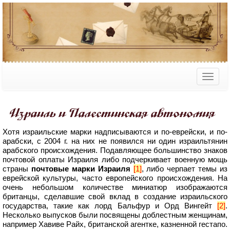
Израиль и Палестинская автономия
Хотя израильские марки надписываются и по-еврейски, и по-
арабски, с 2004 г. на них не появился ни один израильтянин
арабского происхождения. Подавляющее большинство знаков
почтовой оплаты Израиля либо подчеркивает военную мощь
страны
почтовые марки Израиля
[1]
, либо черпает темы из
еврейской культуры, часто европейского происхождения. На
очень небольшом количестве миниатюр изображаются
британцы, сделавшие свой вклад в создание израильского
государства, такие как лорд Бальфур и Орд Вингейт
[2]
.
Несколько выпусков были посвящены доблестным женщинам,
например Хавиве Райх, британской агентке, казненной гестапо.