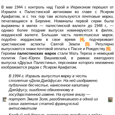
В мае 1944 г. контроль над Газой и Иерихоном перешел от
Израиля к Палестинской автономии во главе с Ясиром
Арафатом, и с тех пор там используются
почтовые марки
,
печатающиеся в Берлине. Номиналы первой серии были
выражены в милях — палестинской валюте до 1948 г., —
однако более поздние выпуски номинируются в филях,
иорданской валюте. Большая часть
палестинских марок
,
подобно иорданским в свое время
[4]
, подчеркивает
христианские аспекты Святой Земли
[5]
. Регулярно
выпускаются знаки почтовой оплаты к Пасхе и Рождеству
[6]
.
Героями
палестинских марок
стали Мать Тереза и немецкий
политик Ганс-Юрген Вишневский, в рамках ежегодного
выпуска «Друзья Палестины», персонажи которого неизменно
изображаются рядом с Ясиром Арафатом.
В 1994 г. Израиль выпустил марку в честь
столетия «Дела Дрейфуса». На ней изображено
публичное бесчестье, нанесенное капитану
Дрейфусу, ошибочно обвиненному в
государственной измене. На купоне внизу —
портрет Эмиля Золя, разоблачившего в одной из
своих газетных статей французский
антисемитизм
Каждый год Израиль вспоминает погибших в войну,