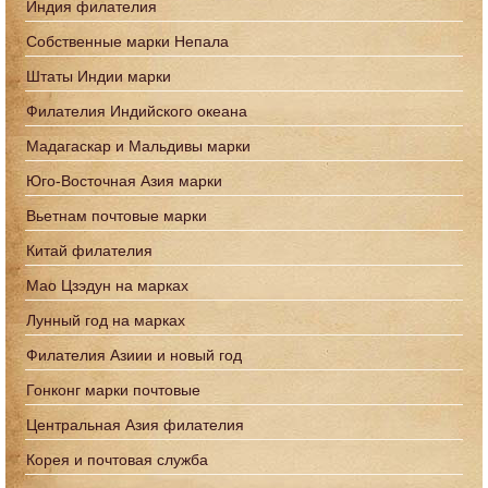
Индия филателия
Собственные марки Непала
Штаты Индии марки
Филателия Индийского океана
Мадагаскар и Мальдивы марки
Юго-Восточная Азия марки
Вьетнам почтовые марки
Китай филателия
Мао Цзэдун на марках
Лунный год на марках
Филателия Азиии и новый год
Гонконг марки почтовые
Центральная Азия филателия
Корея и почтовая служба