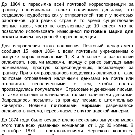
До 1864 г. пересылка всей почтовой корреспонденции за
границу оплачивалась только наличными деньгами, что
создавало неудобства как у отправителей, так и у почтовых
работников. Для разных стран в то время существовали
разные таксы, часто не округленные до 10 копеек, что не
позволяло использовать имеющиеся
почтовые марки для
оплаты писем
внутренней корреспонденции.
Для исправления этого положения Почтовый департамент
сообщил 15 июня 1864 г. всем почтовым учреждением о
выпуске марок номиналами 1, 3 и 5 копеек и разрешении
оплачивать новыми марками, наряду с ранее выпущенными
номиналами, простую корреспонденцию, посылаемую за
границу. При этом разрешалось продолжать оплачивать такие
почтовые отправления наличными деньгами на почте или
отправлять неоплаченными, с тем, чтобы оплата
производилась получателем. Страховые и денежные письма,
а также посылки оплачивались только наличными деньгами.
Запрещалось посылать за границу письма в штемпельных
конвертах. Новыми
почтовыми марками
разрешалось
оплачивать письма, пересылаемые внутри царской империи.
До 1874 года было осуществлено несколько выпусков марок
этого типа всех указанных номиналов, от 1 до 30 копеек. В
сентябре 1874 г. постановлениями Бернского конгресса