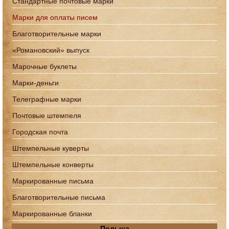
Стандартные почтовые марки
Марки для оплаты писем
Благотворительные марки
«Романовский» выпуск
Марочные буклеты
Марки-деньги
Телеграфные марки
Почтовые штемпеля
Городская почта
Штемпельные куверты
Штемпельные конверты
Маркированные письма
Благотворительные письма
Маркированные бланки
Польша