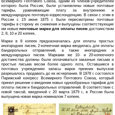
Всемирного Почтового Союза, одним из членов-учредителей
которого была Россия, были установлены новые почтовые
тарифы, уравнивающие плату за внутреннюю и
международную почтовую корреспонденцию. В связи с этим в
России с 19 июня 1875 г. были пересмотрены почтовые
тарифы в сторону их снижения и выпущены соответствующие
им новые
почтовые марки для оплаты писем
достоинством
2, 8, 10 и 20 копеек.
Марки в 8 копеек предназначалась для оплаты простых
иногородних писем, 2-копеечная марка вводилась для оплаты
бандерольных отправлений, а также иногородних и
международных писем. Марками же 10- и 20-копеечного
достоинства должны были оплачиваться заказные письма и
простые письма весом более одного лота. Оставшиеся в
почтовых учреждениях запасы марок прежних выпусков
разрешалось продавать до их исчерпания. В 1878 г. состоялся
Парижский конгресс Всемирного Почтового Союза, который
принял решение о введении новых однообразных тарифов для
оплаты писем и бандерольных отправлений. В соответствии с
новой таксой, введенной с 20 марта 1879 г., в России была
выпущена новая марка номиналом 7 копеек.