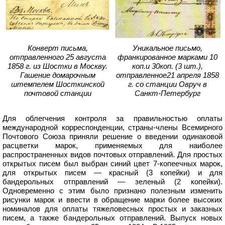
Конверт письма,
Уникальное письмо,
отправленного 25 августа
франкированное марками 10
1858 г. из Шостки в Москву.
коп.и 30коп. (3 шт.),
Гашение домарочным
отправленное21 апреля 1858
штемпелем Шосткинской
г. со станции Овруч в
почтовой станции
Санкт-Петербург
Для облегчения контроля за правильностью оплаты
международной корреспонденции, страны-члены Всемирного
Почтового Союза приняли решение о введении одинаковой
расцветки марок, применяемых для наиболее
распространенных видов почтовых отправлений. Для простых
открытых писем был выбран синий цвет 7-копеечных марок,
для открытых писем — красный (3 копейки) и для
бандерольных отправлений — зеленый (2 копейки).
Одновременно с этим было признано полезным изменить
рисунки марок и ввести в обращение марки более высоких
номиналов для оплаты тяжеловесных простых и заказных
писем, а также бандерольных отправлений. Выпуск новых