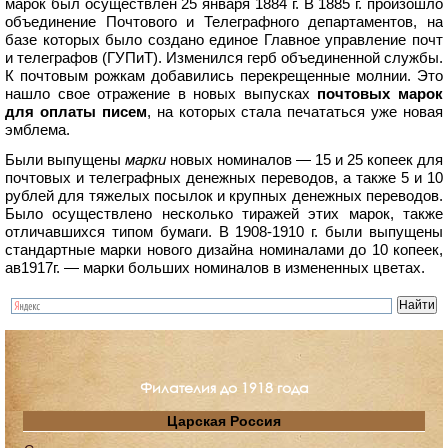
марок был осуществлен 25 января 1884 г. В 1885 г. произошло
объединение Почтового и Телеграфного департаментов, на
базе которых было создано единое Главное управление почт
и телеграфов (ГУПиТ). Изменился герб объединенной службы.
К почтовым рожкам добавились перекрещенные молнии. Это
нашло свое отражение в новых выпусках
почтовых марок
для оплаты писем
, на которых стала печататься уже новая
эмблема.
Были выпущены
марки
новых номиналов — 15 и 25 копеек для
почтовых и телеграфных денежных переводов, а также 5 и 10
рублей для тяжелых посылок и крупных денежных переводов.
Было осуществлено несколько тиражей этих марок, также
отличавшихся типом бумаги. В 1908-1910 г. были выпущены
стандартные марки нового дизайна номиналами до 10 копеек,
ав1917г. — марки больших номиналов в измененных цветах.
Филателия до 1918 года
Царская Россия