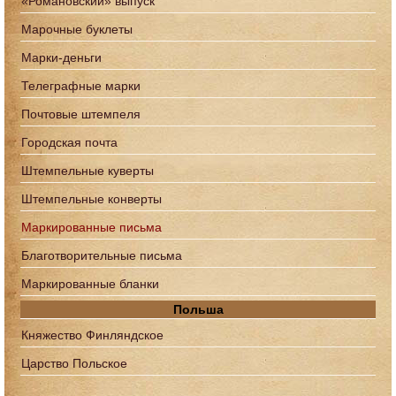
«Романовский» выпуск
Марочные буклеты
Марки-деньги
Телеграфные марки
Почтовые штемпеля
Городская почта
Штемпельные куверты
Штемпельные конверты
Маркированные письма
Благотворительные письма
Маркированные бланки
Польша
Княжество Финляндское
Царство Польское