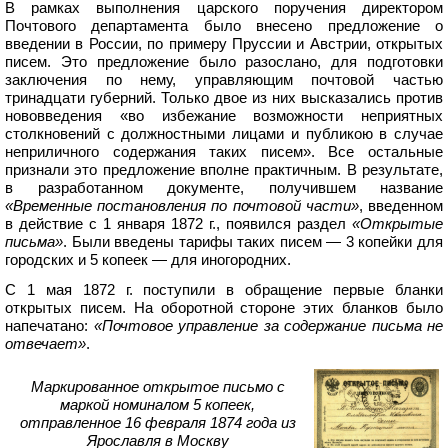
В рамках выполнения царского поручения директором
Почтового департамента было внесено предложение о
введении в России, по примеру Пруссии и Австрии, открытых
писем. Это предложение было разослано, для подготовки
заключения по нему, управляющим почтовой частью
тринадцати губерний. Только двое из них высказались против
нововведения «во избежание возможности неприятных
столкновений с должностными лицами и публикою в случае
неприличного содержания таких писем». Все остальные
признали это предложение вполне практичным. В результате,
в разработанном документе, получившем название
«Временные постановления по почтовой части»
, введенном
в действие с 1 января 1872 г., появился раздел
«Открытые
письма»
. Были введены тарифы таких писем — 3 копейки для
городских и 5 копеек — для иногородних.
С 1 мая 1872 г. поступили в обращение первые бланки
открытых писем. На оборотной стороне этих бланков было
напечатано:
«Почтовое управление за содержание письма не
отвечает»
.
Маркированное открытое письмо с
маркой номиналом 5 копеек,
отправленное 16 февраля 1874 года из
Ярославля в Москву