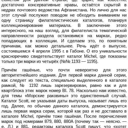
достаточно консервативные нравы, остаётся скрытой в
недрах почтового ведомства Афганистана. Но лично для нас
этот случай послужил поводом не обходить вниманием ни
одну страницу филателистических каталогов, планируя
коллекционирование материала. В заключение этого
интересного, на наш взгляд, для филателиста тематической
направленности раздела остановимся на марках, редко
попадающих в коллекции. И сделаем это, по понятным
причинам, как можно детальнее. Речь идёт о выпуске,
состоявшемся 4 апреля 1995 г. в Габоне. О его уникальности
красноречиво свидетельствует каталог Michel, где показаны
только три марки из четырёх (№№ 1193 — 1195).
Причём гашёные, что почти невероятно для этого
авторитетнейшего издания. Для первой марки данной серии,
как следует из текста, специально выделенного в каталоге
рамкой, № 1192 лишь зарезервирован, равно как и для
квартблока этих марок номер BI. 78. Насколько нам известно,
для темы «Морские раковины» это единственный случай.
Каталог Scott, не указывая даты выпуска, называет лишь его
год. Далее, по обычаю данного каталога, демонстрируется
лишь первая марка серии, которой как раз и не доставало в
каталоге Michel, причём тоже гашёная. После перечисления
марок под номерами 879, 880, 880А (почему так — неясно. —
е. Л.) и 881, редакторы каталога Scott пишут, что «хотят