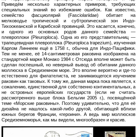
Приведём несколько характерных примеров, требующих
специальных знаний во избежание ошибок. Как известно,
семейство фасциолярий (Fasciolariidae) обитает на
мелководье тропической и субтропической зон Индо-
Тихоокеанской и Карибской провинций. Это касается, конечно,
и одного из основных родов данного семейства —
плевроплоки (Pleuroploca). Одна из его представительниц —
трапецевидная плевроплока (Pleuroploca trapezium), изученная
Карлом Линнеем ещё в 1758 г., обычна для Индо-Пацифики.
Тем не менее, её 14-сантиметровая раковина изображена на
стандартной марке Монако 1984 г. Отсюда вполне может быть
сделан поспешный, но неверный вывод об обитании данного
моллюска в Средиземном море. Это вполне вероятно и где-то
естественно для филателиста, не занимающегося изучением
раковин как таковых. К тому же, данная марка пока является, к
сожалению, единственной для собственно континентальных, а
не островных европейских государств (если не считать
рассмотренного выше блока Бельгии 2005 г.), посвящённой
теме «Морские раковины». Поэтому удивительно, что для её
дизайна не нашлось какой-либо другой, обитающей вблизи
южных берегов Франции, «героини». А ведь мир моллюсков
Средиземноморья, как мы видели, многообразен и красив.