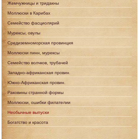
Жемчужницы и тридакны
Моллюски в Карибах
Семейство фасциолярий
Мурексы, овулы
Средиземноморская провинция
Моллюски пинн, мурексы
Семейство волчков, трубачей
Западно-африканская провин.
Южно-Африканская провин.
Раковины странной формы
Моллюски, ошибки филателии
Необычные выпуски
Богатство и красота