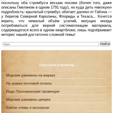
поскольку оба стромбуса весьма похожи (более того, даже
описаны Гмелином в одном 1791 году), но куда деть «мелкую»
подробность: крылатый стромбус обитает далеко от Габона —
у берегов Северной Каролины, Флориды и Техаса... Хочется
верить, что немалый объём усилий, могущих иногда
потребоваться для верной систематизации материала,
содержащегося всего в одном квартблоке, лишь подчёркивает
интерес нашей достаточно сложной темы!
Морские раковины
Морские раковины на марках
На знаках почтовой оплаты
Индо-Тихоокеанская провинция
Морские раковины ципреи
Улитки оливы и моллюски