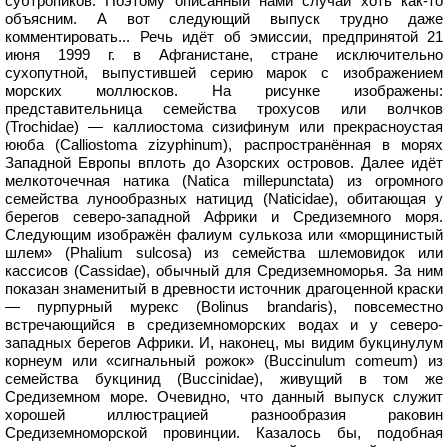
субтропиков. Поэтому описанный нами случай хоть как-то
объясним. А вот следующий выпуск трудно даже
комментировать... Речь идёт об эмиссии, предпринятой 21
июня 1999 г. в Афганистане, стране исключительно
сухопутной, выпустившей серию марок с изображением
морских моллюсков. На рисунке изображены:
представительница семейства трохусов или волчков
(Trochidae) — каллиостома сизифинум или прекрасноустая
ююба (Calliostoma zizyphinum), распространённая в морях
Западной Европы вплоть до Азорских островов. Далее идёт
мелкоточечная натика (Natica millepunctata) из огромного
семейства лунообразных натицид (Naticidae), обитающая у
берегов северо-западной Африки и Средиземного моря.
Следующим изображён фалиум сулькоза или «морщинистый
шлем» (Phalium sulcosa) из семейства шлемовидок или
кассисов (Cassidae), обычный для Средиземноморья. За ним
показан знаменитый в древности источник драгоценной краски
— пурпурный мурекс (Bolinus brandaris), повсеместно
встречающийся в средиземноморских водах и у северо-
западных берегов Африки. И, наконец, мы видим букцинулум
корнеум или «сигнальный рожок» (Buccinulum comeum) из
семейства букцинид (Buccinidae), живущий в том же
Средиземном море. Очевидно, что данный выпуск служит
хорошей иллюстрацией разнообразия раковин
Средиземноморской провинции. Казалось бы, подобная