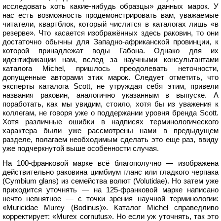
исследовать хоть какие-нибудь образцы» данных марок. У
нас есть возможность продемонстрировать вам, уважаемые
читатели, квартблок, который числится в каталогах лишь «в
резерве». Что касается изображённых здесь раковин, то они
достаточно обычны для Западно-африканской провинции, к
которой принадлежат воды Габона. Однако для их
идентификации нам, вслед за научными консультантами
каталога Michel, пришлось преодолевать неточности,
допущенные авторами этих марок. Следует отметить, что
эксперты каталога Scott, не утруждая себя этим, привели
названия раковин, аналогично указанным в выпуске. А
поработать, как мы увидим, стоило, хотя бы из уважения к
коллегам, не говоря уже о поддержании уровня бренда Scott.
Хотя различные ошибки в надписях терминологического
характера были уже рассмотрены нами в предыдущем
разделе, полагаем необходимым сделать это еще раз, ввиду
уже подчеркнутой выше особенности случая.
На 100-франковой марке всё благополучно — изображена
действительно раковина цимбиум гланс или гладкого черпака
(Cymbium glans) из семейства волют (Volutidae). Но затем уже
приходится уточнять — на 125-франковой марке написано
нечто невнятное — с точки зрения научной терминологии:
«Muricidae Murey (Bodinus)». Каталог Michel справедливо
корректирует: «Murex cornutus». Но если уж уточнять, так это