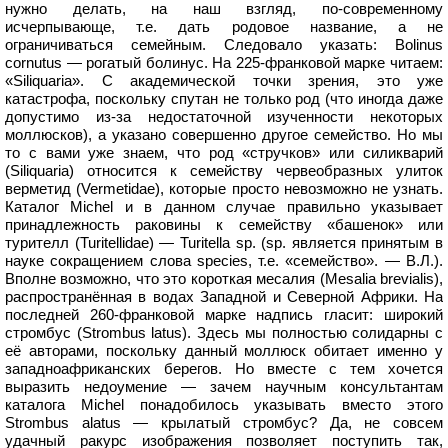
нужно делать, на наш взгляд, по-современному
исчерпывающе, т.е. дать родовое название, а не
ограничиваться семейным. Следовало указать: Bolinus
cornutus — рогатый болинус. На 225-франковой марке читаем:
«Siliquaria». С академической точки зрения, это уже
катастрофа, поскольку спутан не только род (что иногда даже
допустимо из-за недостаточной изученности некоторых
моллюсков), а указано совершенно другое семейство. Но мы
то с вами уже знаем, что род «стручков» или силикварий
(Siliquaria) относится к семейству червеобразных улиток
верметид (Vermetidae), которые просто невозможно не узнать.
Каталог Michel и в данном случае правильно указывает
принадлежность раковины к семейству «башенок» или
турителл (Turitellidae) — Turitella sp. (sp. является принятым в
науке сокращением слова species, т.е. «семейство». — В.Л.).
Вполне возможно, что это короткая месалия (Mesalia brevialis),
распространённая в водах Западной и Северной Африки. На
последней 260-франковой марке надпись гласит: широкий
стромбус (Strombus latus). Здесь мы полностью солидарны с
её авторами, поскольку данный моллюск обитает именно у
западноафриканских берегов. Но вместе с тем хочется
выразить недоумение — зачем научным консультантам
каталога Michel понадобилось указывать вместо этого
Strombus alatus — крылатый стромбус? Да, не совсем
удачный ракурс изображения позволяет поступить так,