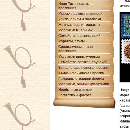
англи
Индо-Тихоокеанская
мешаю
провинция
Морские раковины ципреи
Улитки оливы и моллюски
Жемчужницы и тридакны
Моллюски в Карибах
Семейство фасциолярий
Мурексы, овулы
Средиземноморская
провинция
Моллюски пинн, мурексы
Семейство волчков, трубачей
Западно-африканская провин.
Южно-Африканская провин.
Раковины странной формы
Моллюски, ошибки филателии
Необычные выпуски
Чаще 
Богатство и красота
марке
харак
(Lamb
(Асир
scopo
миниа
забыт