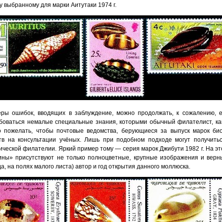
у выбранному для марки Аитутаки 1974 г.
ры ошибок, вводящих в заблуждение, можно продолжать, к сожалению, е
боваться немалые специальные знания, которыми обычный филателист, как
о пожелать, чтобы почтовые ведомства, берующиеся за выпуск марок би
тв на консультации учёных. Лишь при подобном подходе могут получить
ической филателии. Яркий пример тому — серия марок Джибути 1982 г. На э
ины» присутствуют не только полноцветные, крупные изображения и верн
а, на полях малого листа) автор и год открытия данного моллюска.