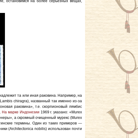
ие, остановимся на более серьёзных вещах,
надлежит та или иная раковина. Например, на
ambis chiragra), названный так именно из-за
оновая раковина», т.е. скорпионовый лямбис
.
На марке Индонезии
1969 г. указано: «Murex
Венеры», а скромный очищенный мурекс (Murex
атинские термины. Один из таких примеров —
и (Architectonica nobilis) использован почти