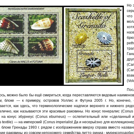
Но 
сер
что
мол
хот
наз
брю
pet
тра
Ган
дру
(Ca
(Ca
вза
(Vol
Пос
ось, можно было бы ещё смириться, когда переставляются видовые наименова
м, блоке — к примеру, островов Уоллис и Футуна 2005 г. Но, конечно, 
вается, как здесь, что терминологические надписи верхнего и нижнего ряд
злично, как называются эти красивые раковины. Но конус генералис (Conus
 на конус эбурнеус (Conus eburneus) — ослепительный или «сделанный из
 textile) — на имперский (Conus imperialist Да и несерьёзно для коллекционе
а блоке Гренады 1993 г. рядом с изображением вверху справа вместо названи
ние раковины из совсем непохожего семейства литто ринид - мурексоподобного 