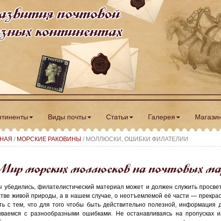
азвития почтовой
разных континентах
нтиненты
Виды почты
Статьи
Галерея
Магази
ВНАЯ
/
МОРСКИЕ РАКОВИНЫ
/ МОЛЛЮСКИ, ОШИБКИ ФИЛАТЕЛИИ
ир морских моллюсков на почтовых ма
ы убедились, филателистический материал может и должен служить просвет
стве живой природы, а в нашем случае, о неотъемлемой её части — прекра
ть с тем, что для того чтобы быть действительно полезной, информация 
иваемся с разнообразными ошибками. Не останавливаясь на пропусках и