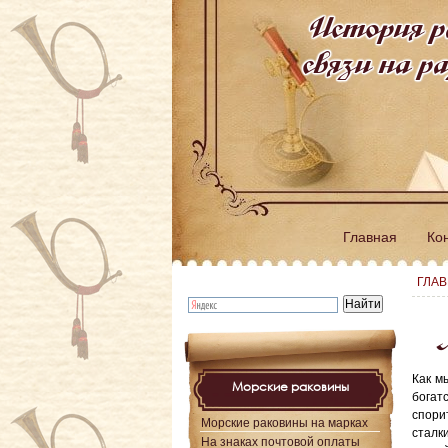
История р
связи на 
Главная
Ко
ГЛА
М
Как м
Морские раковины
богат
спори
Морские раковины на марках
сталк
На знаках почтовой оплаты