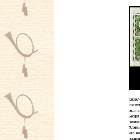
Казал
скаже
оказы
безра
похож
(Conus
что н
назва