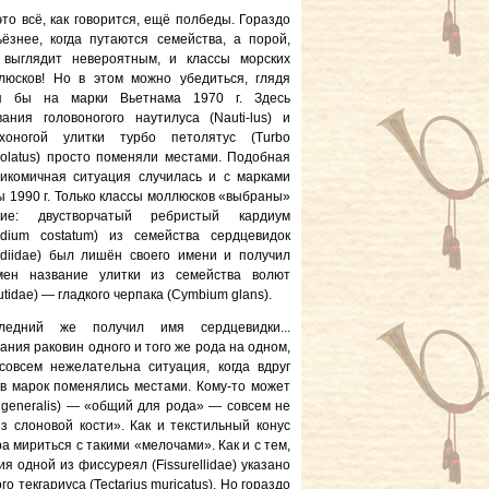
это всё, как говорится, ещё полбеды. Гораздо
ьёзнее, когда путаются семейства, а порой,
 выглядит невероятным, и классы морских
люсков! Но в этом можно убедиться, глядя
я бы на марки Вьетнама 1970 г. Здесь
вания головоногого наутилуса (Nauti-lus) и
хоногой улитки турбо петолятус (Turbo
holatus) просто поменяли местами. Подобная
гикомичная ситуация случилась и с марками
ы 1990 г. Только классы моллюсков «выбраны»
гие: двустворчатый ребристый кардиум
rdium costatum) из семейства сердцевидок
rdiidae) был лишён своего имени и получил
мен название улитки из семейства волют
utidae) — гладкого черпака (Cymbium glans).
ледний же получил имя сердцевидки...
ния раковин одного и того же рода на одном,
совсем нежелательна ситуация, когда вдруг
ов марок поменялись местами. Кому-то может
 generalis) — «общий для рода» — совсем не
 слоновой кости». Как и текстильный конус
ра мириться с такими «мелочами». Как и с тем,
я одной из фиссуреял (Fissurellidae) указано
текгариуса (Tectarius muricatus). Но гораздо