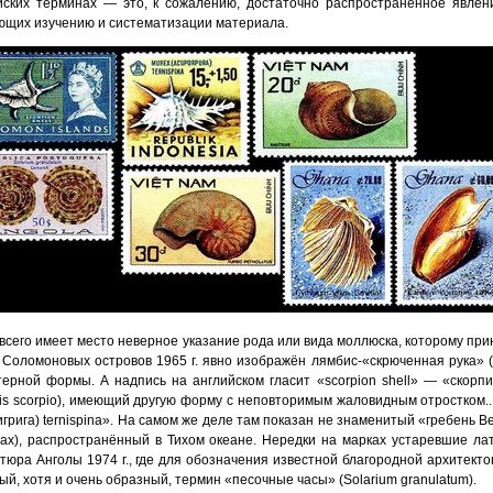
йских терминах — это, к сожалению, достаточно распространённое явлен
щих изучению и систематизации материала.
всего имеет место неверное указание рода или вида моллюска, которому при
 Соломоновых островов 1965 г. явно изображён лямбис-«скрюченная рука» (L
терной формы. А надпись на английском гласит «scorpion shell» — «скорпи
is scorpio), имеющий другую форму с неповторимым жаловидным отростком..
игрига) ternispina». На самом же деле там показан не знаменитый «гребень 
lax), распространённый в Тихом океане. Нередки на марках устаревшие л
тюра Анголы 1974 г., где для обозначения известной благородной архитектоник
ый, хотя и очень образный, термин «песочные часы» (Solarium granulatum).