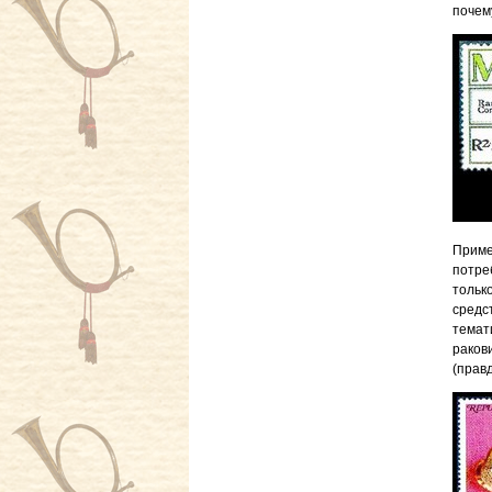
почем
Приме
потре
тольк
средс
темат
раков
(правд