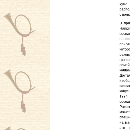
хуже,
распо
с вол
В при
Напри
сосе
осле
ориги
котор
раков
скоше
семе
канцел
Друг
изоб
заявл
конус
1994 
сосед
Раков
может
специ
на ма
этот 