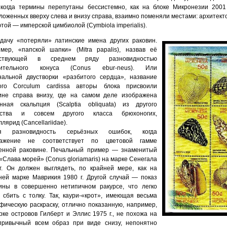
 когда термины перепутаны бессистемно, как на блоке Микронезии 2001 
ложенных вверху слева и внизу справа, взаимно поменяли местами: архитектони
ютой — имперской цимбиолой (Cymbiola imperialis).
дачу «потеряли» латинские имена других раковин.
мер, «папской шапки» (Mitra papalis), назвав её
дствующей в среднем ряду разновидностью
пительного конуса (Conus ebur-neus). Или
нальной двустворки «разбитого сердца», название
ого Corculum cardissa авторы блока присвоили
ине справа внизу, где на самом деле изображена
нная скальпция (Scalptia obliquata) из другого
йства и совсем другого класса брюхоногих,
лярид (Cancellariidae).
ая разновидность серьёзных ошибок, когда
ражение не соответствует по цветовой гамме
енной раковине. Печальный пример — знаменитый
 «Слава морей» (Conus gloriamaris) на марке Сенегала
г. Он должен выглядеть, по крайней мере, как на
ней марке Маврикия 1980 г. Другой случай — показ
ины в совершенно нетипичном ракурсе, что легко
 сбить с толку. Так, каури-«крот», имеющая весьма
фическую раскраску, отлично показанную, например,
рке островов Гилберт и Эллис 1975 г., не похожа на
привычный всем образ при виде снизу, непонятно