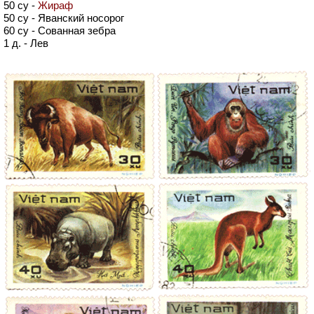
50 су -
Жираф
50 су - Яванский носорог
60 су - Сованная зебра
1 д. - Лев