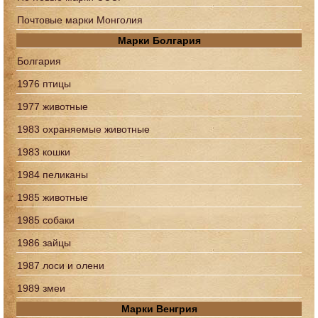
Почтовые марки Монголия
Марки Болгария
Болгария
1976 птицы
1977 животные
1983 охраняемые животные
1983 кошки
1984 пеликаны
1985 животные
1985 собаки
1986 зайцы
1987 лоси и олени
1989 змеи
Марки Венгрия