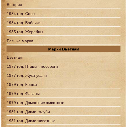
Венгрия
1984 год. Совы
1984 год. Бабочки
1985 год. Жеребцы
Разные марки
Марки Вьетнам
Вьетнам
1977 год. Птицы - носороги
1977 год. Жуки-усачи
1979 год. Кошки
1979 год. Фазаны
1979 год. Домашние животные
1981 год. Дикие голуби
1981 год. Дикие животные