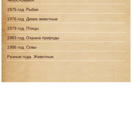
Чехословакия
1975 год. Рыбки
1976 год. Дикие животные
1979 год. Птицы
1983 год. Охрана природы
1986 год. Совы
Разные года. Животные