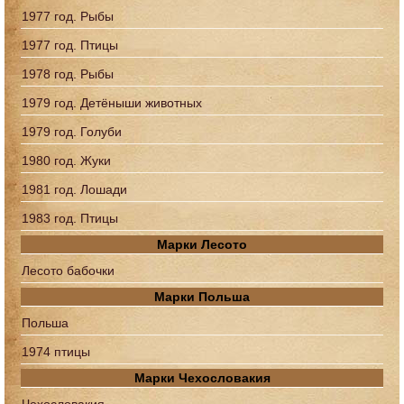
1977 год. Рыбы
1977 год. Птицы
1978 год. Рыбы
1979 год. Детёныши животных
1979 год. Голуби
1980 год. Жуки
1981 год. Лошади
1983 год. Птицы
Марки Лесото
Лесото бабочки
Марки Польша
Польша
1974 птицы
Марки Чехословакия