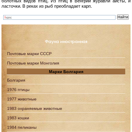
болотных видов птиц. Из птиц в Венгрии журавли аисты, и
ласточки. В реках из рыб преобладает карп.
Фауна иностранная
Почтовые марки СССР
Почтовые марки Монголия
Марки Болгария
Болгария
1976 птицы
1977 животные
1983 охраняемые животные
1983 кошки
1984 пеликаны