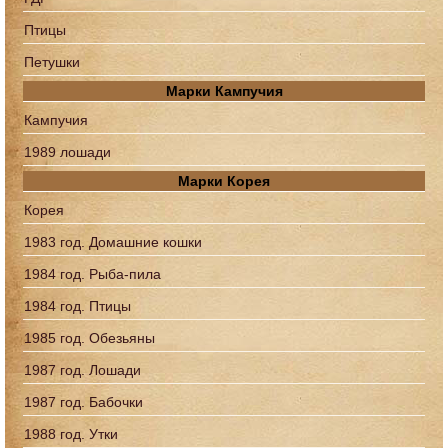
Птицы
Петушки
Марки Кампучия
Кампучия
1989 лошади
Марки Корея
Корея
1983 год. Домашние кошки
1984 год. Рыба-пила
1984 год. Птицы
1985 год. Обезьяны
1987 год. Лошади
1987 год. Бабочки
1988 год. Утки