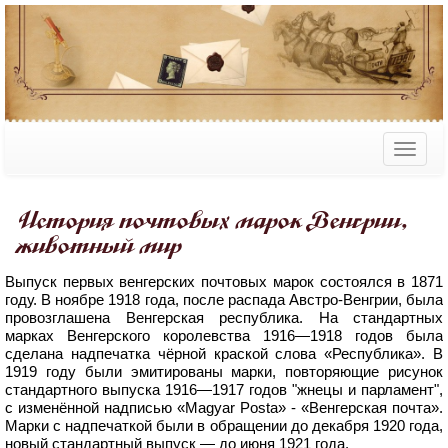
История почтовых марок Венгрии,
животный мир
Выпуск первых венгерских почтовых марок состоялся в 1871
году. В ноябре 1918 года, после распада Австро-Венгрии, была
провозглашена Венгерская республика. На стандартных
марках Венгерского королевства 1916—1918 годов была
сделана надпечатка чёрной краской слова «Республика». В
1919 году были эмитированы марки, повторяющие рисунок
стандартного выпуска 1916—1917 годов "жнецы и парламент",
с изменённой надписью «Magyar Posta» - «Венгерская почта».
Марки с надпечаткой были в обращении до декабря 1920 года,
новый стандартный выпуск — до июня 1921 года.