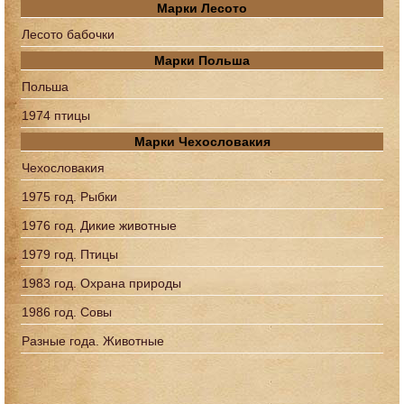
Марки Лесото
Лесото бабочки
Марки Польша
Польша
1974 птицы
Марки Чехословакия
Чехословакия
1975 год. Рыбки
1976 год. Дикие животные
1979 год. Птицы
1983 год. Охрана природы
1986 год. Совы
Разные года. Животные