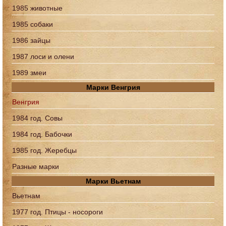
1985 животные
1985 собаки
1986 зайцы
1987 лоси и олени
1989 змеи
Марки Венгрия
Венгрия
1984 год. Совы
1984 год. Бабочки
1985 год. Жеребцы
Разные марки
Марки Вьетнам
Вьетнам
1977 год. Птицы - носороги