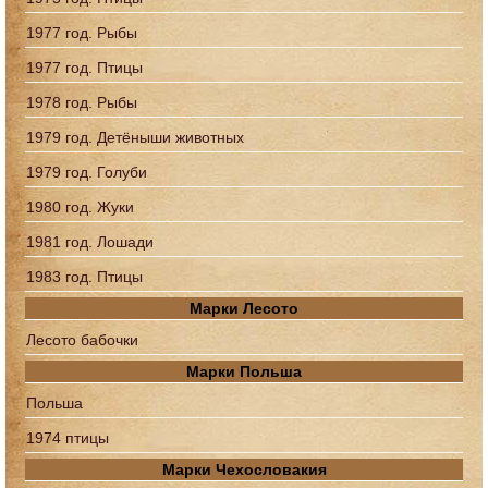
1977 год. Рыбы
1977 год. Птицы
1978 год. Рыбы
1979 год. Детёныши животных
1979 год. Голуби
1980 год. Жуки
1981 год. Лошади
1983 год. Птицы
Марки Лесото
Лесото бабочки
Марки Польша
Польша
1974 птицы
Марки Чехословакия