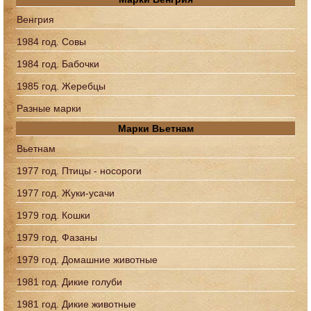
Венгрия
1984 год. Совы
1984 год. Бабочки
1985 год. Жеребцы
Разные марки
Марки Вьетнам
Вьетнам
1977 год. Птицы - носороги
1977 год. Жуки-усачи
1979 год. Кошки
1979 год. Фазаны
1979 год. Домашние животные
1981 год. Дикие голуби
1981 год. Дикие животные