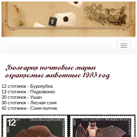
Болгария почтовые марки
охраняемые животные 1983 год
12 стотинок - Бурозубка
13 стотинок - Подковонос
20 стотинок - Ушан
30 стотинок - Лесная соня
42 стотинки - Соня-полчок