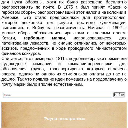
для нужд обороны, хотя их было разрешено бесплатно
распространять по почте. В 1875 г. был принят «Закон о
гербовом сборе», распространявший этот налог и на колонии в
Америке. Это стало предпосылкой для противостояния,
которое несколько лет спустя достигло кульминации,
вылившись в Войну за независимость. Начиная с 1802 г.
многие сборы обозначались ярлыками с клеевым слоем.
Кстати,
гербовые марки
, использовавшиеся для
патентования лекарств, не сильно отличались от некоторых
эскизов, предложенных в ходе проводимого Министерством
финансов конкурса.
Считается, что примерно с 1811 г. подобные ярлыки применяли
судоходные компании и компании-перевозчики для
обозначения грузов, транспортировка которых оплачена
вперед, однако ни одного из этих знаков оплаты до нас не
дошло. Так что появление идеи помещать на предоплаченную
почту марки было вполне естественным.
Фауна иностранная