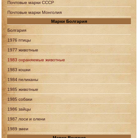
Почтовые марки СССР
Почтовые марки Монголия
Марки Болгария
Болгария
1976 птицы
1977 животные
1983 охраняемые животные
1983 кошки
1984 пеликаны
1985 животные
1985 собаки
1986 зайцы
1987 лоси и олени
1989 змеи
Марки Венгрия