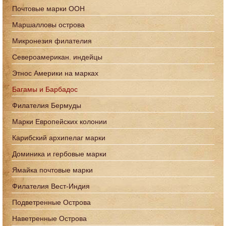
Почтовые марки ООН
Маршалловы острова
Микронезия филателия
Североамерикан. индейцы
Этнос Америки на марках
Багамы и Барбадос
Филателия Бермуды
Марки Европейских колонии
Карибский архипелаг марки
Доминика и гербовые марки
Ямайка почтовые марки
Филателия Вест-Индия
Подветренные Острова
Наветренные Острова