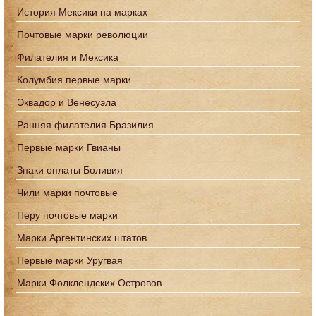
История Мексики на марках
Почтовые марки революции
Филателия и Мексика
Колумбия первые марки
Эквадор и Венесуэла
Ранняя филателия Бразилия
Первые марки Гвианы
Знаки оплаты Боливия
Чили марки почтовые
Перу почтовые марки
Марки Аргентинских штатов
Первые марки Уругвая
Марки Фолклендских Островов