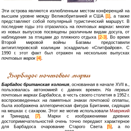
Эти острова являются излюбленным местом конференций на
высшем уровне между Великобританией и США
[1]
, а также
представляют собой популярный туристический маршрут. В
последние годы это отразилось на
почтовых марках
: многие
из новых выпусков посвящены различным видам досуга, от
наблюдения за птицами до пляжного отдыха
[2-3]
. Во время
Второй мировой войны Багамы предоставили
антигитлеровской коалиции эскадрилью «Спитфайров». С
1990 г. этот факт был отражен на нескольких выпусках
почтовых марок
[4]
.
Барбадос почтовые марки
Барбадос британская колония
, основанная в начале XVII в.,
пользовалась автономией с давних времен.
На первых
почтовых марках Барбадоса
, в честь своего столетия в 1952 г.
воспроизведенных
на памятных знаках почтовой оплаты
,
была изображена аллегорическая фигура Британии, сидящая
на мешках с сахаром. Этот же мотив использовали
Маврикий
и Тринидад
[7]
. Марки с изображениями древних
достопримечательностей очень точно передают характерное
для Барбадоса очарование Старого Света
[5]
, а по