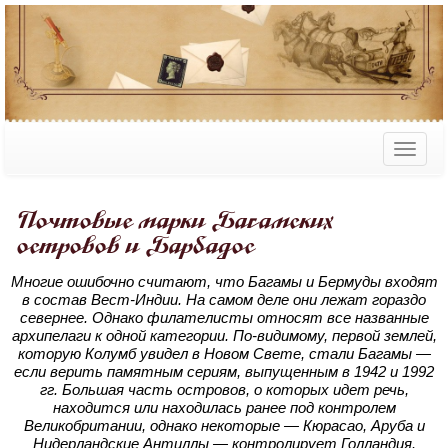
Почтовые марки Багамских
островов и Барбадос
Многие ошибочно считают, что Багамы и Бермуды входят
в состав Вест-Индии. На самом деле они лежат гораздо
севернее. Однако филателисты относят все названные
архипелаги к одной категории. По-видимому, первой землей,
которую Колумб увидел в Новом Свете, стали Багамы —
если верить памятным сериям, выпущенным в 1942 и 1992
гг. Большая часть островов, о которых идет речь,
находится или находилась ранее под контролем
Великобритании, однако некоторые — Кюрасао, Аруба и
Нидерландские Антиллы — контролирует Голландия.