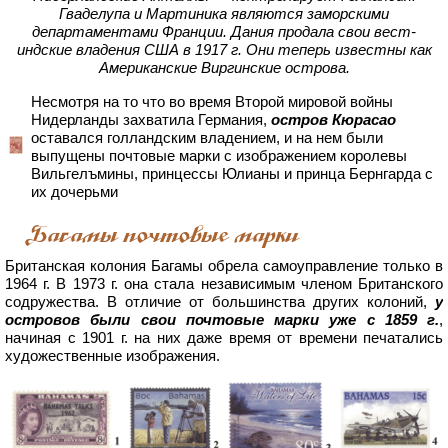
Гваделупа и Мартиника являются заморскими
департаментами Франции. Дания продала свои вест-
индские владения США в 1917 г. Они теперь известны как
Американские Виргинские острова.
Несмотря на то что во время Второй мировой войны
Нидерланды захватила Германия,
остров Кюрасао
оставался голландским владением, и на нем были
выпущены почтовые марки с изображением королевы
Вильгелъмины, принцессы Юлианы и принца Бернгарда с
их дочерьми
Багамы почтовые марки
Британская колония Багамы обрела самоуправление только в
1964 г. В 1973 г. она стала независимым членом Британского
содружества. В отличие от большинства других колоний,
у
островов были свои почтовые марки уже с 1859 г.
,
начиная с 1901 г. на них даже время от времени печатались
художественные изображения.