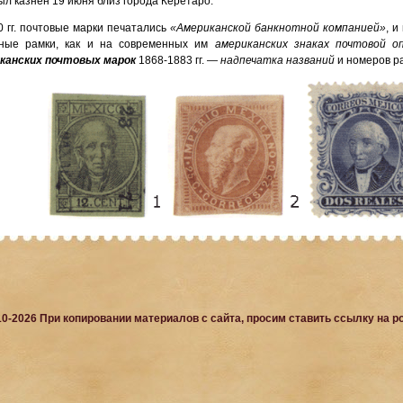
ыл казнен 19 июня близ города Керетаро.
0 гг. почтовые марки печатались
«Американской банкнотной компанией»
, и
ные рамки, как и на современных им
американских знаках почтовой 
канских почтовых марок
1868-1883 гг. —
надпечатка названий
и номеров р
10-2026 При копировании материалов с сайта, просим ставить ссылку на po