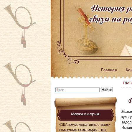
История р
связи на 
Главная
Ко
ГЛА
И
Мекс
Марки Америки
культ
задол
США коммеморативные марки
Испан
Памятные темы марки США