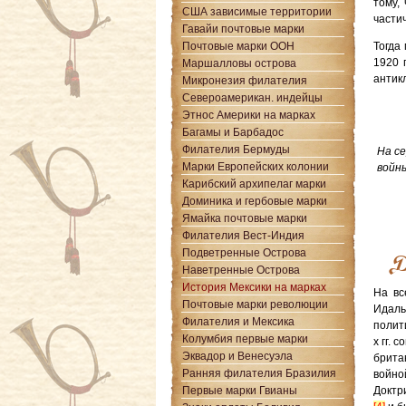
тому,
США зависимые территории
части
Гавайи почтовые марки
Почтовые марки ООН
Тогда
1920 
Маршалловы острова
антик
Микронезия филателия
Североамерикан. индейцы
Этнос Америки на марках
Багамы и Барбадос
Филателия Бермуды
На се
Марки Европейских колонии
войн
Карибский архипелаг марки
Доминика и гербовые марки
Ямайка почтовые марки
Филателия Вест-Индия
Подветренные Острова
Д
Наветренные Острова
История Мексики на марках
На в
Почтовые марки революции
Идаль
Филателия и Мексика
полит
Колумбия первые марки
х гг. 
Эквадор и Венесуэла
брита
Ранняя филателия Бразилия
войно
Первые марки Гвианы
Доктр