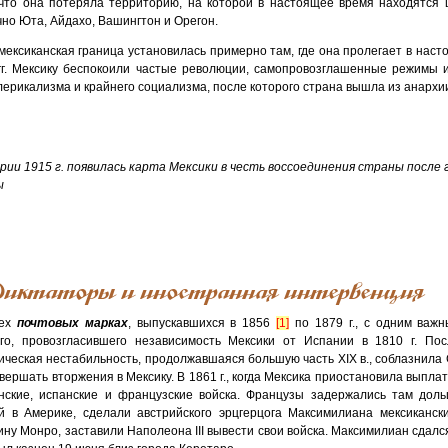
 что она потеряла территорию, на которой в настоящее время находятся
чно Юта, Айдахо, Вашингтон и Орегон.
 мексиканская граница установилась примерно там, где она пролегает в нас
гг. Мексику беспокоили частые революции, самопровозглашенные режимы 
лерикализма и крайнего социализма, после которого страна вышла из анархи
рии 1915 г. появилась карта Мексики в честь воссоединения страны после
ы
иктаторы и иностранная интервенция
сех
почтовых марках
, выпускавшихся в 1856
[1]
по 1879 г., с одним важ
го, провозгласившего независимость Мексики от Испании в 1810 г. П
ическая нестабильность, продолжавшаяся большую часть XIX в., соблазнила С
совершать вторжения в Мексику. В 1861 г., когда Мексика приостановила выпл
нские, испанские и французские войска. Французы задержались там доль
й в Америке, сделали австрийского эрцгерцога Максимилиана мексиканс
ину Монро, заставили Наполеона III вывести свои войска. Максимилиан сдалс