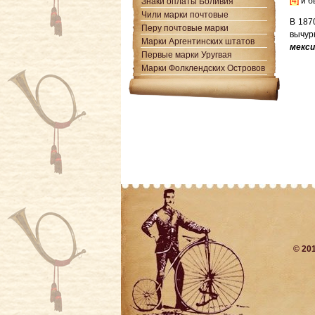
[4]
и б
Знаки оплаты Боливия
Чили марки почтовые
В 187
Перу почтовые марки
вычур
Марки Аргентинских штатов
мекси
Первые марки Уругвая
Марки Фолклендских Островов
© 20