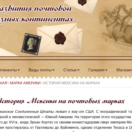
азвития почтовой
разных континентах
нтиненты
Виды почты
Статьи
Галерея
Магази
ВНАЯ
/
МАРКИ АМЕРИКИ
/ ИСТОРИЯ МЕКСИКИ НА МАРКАХ
стория Мексики на почтовых марках
иканские Соединенные Штаты лежат к югу от США
. С географической т
урной и лингвистической — Южной Америки. На территории этого государств
го до XVI в., когда Эрнан Кортес со своими конкистадорами сверг империю 
ия простиралась от Гватемалы до Вайоминга, однако отделение Техаса в 1836