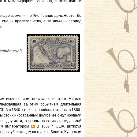
 штаты Калифорния, Аризона, Нью-Мексико и
тоящее время — по Рио Гранде дель Норте. До
и смены правительства, а за ними — период
и.
 гражданской
ным исключением, печатался портрет Мигеля
оследовавшая за этим событием длительная
ША в 1840-х гг. и европейские страны в 1860-
аты своих иностранных долгов, ее оккупировали
ше других и, воспользовавшись гражданской
ким императором
[2]
В 1867 г. США, цитируя
я республиканцам во главе с Бенито Хуаресом