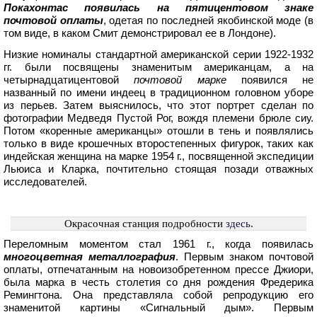
Покахонтас появилась на пятицентовом знаке
почтовой оплаты
, одетая по последней якобинской моде (в
том виде, в каком Смит демонстрировал ее в Лондоне).
Низкие номиналы стандартной американской серии 1922-1932
гг. были посвящены знаменитым американцам, а на
четырнадцатицентовой
почтовой марке
появился не
названный по имени индеец в традиционном головном уборе
из перьев. Затем выяснилось, что этот портрет сделан по
фотографии Медведя Пустой Рог, вождя племени брюле сиу.
Потом «коренные американцы» отошли в тень и появлялись
только в виде крошечных второстепенных фигурок, таких как
индейская женщина на марке 1954 г., посвященной экспедиции
Льюиса и Кларка, почтительно стоящая позади отважных
исследователей.
Окрасочная станция подробности
здесь
.
Переломным моментом стал 1961 г., когда появилась
многоцветная металлография
. Первым знаком почтовой
оплаты, отпечатанным на новоизобретенном прессе Джиори,
была марка в честь столетия со дня рождения Фредерика
Ремингтона. Она представляла собой репродукцию его
знаменитой картины «Сигнальный дым». Первым