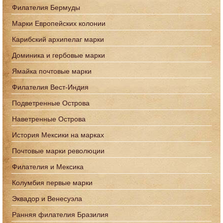
Филателия Бермуды
Марки Европейских колонии
Карибский архипелаг марки
Доминика и гербовые марки
Ямайка почтовые марки
Филателия Вест-Индия
Подветренные Острова
Наветренные Острова
История Мексики на марках
Почтовые марки революции
Филателия и Мексика
Колумбия первые марки
Эквадор и Венесуэла
Ранняя филателия Бразилия