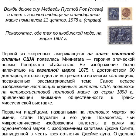
Вождь брюле сиу Медведь Пустой Рог (слева)
и цент с головой индейца на стандартной
марке номиналом 13 центов, 1978 г. (справа)
Покахонтас, оде тая по якобинской моде, на
марке 1907 г.
Первой из «коренных американцев»
на знаке почтовой
оплаты США
появилась Миннегага — героиня эпической
поэмы Лонгфелло «Гайавата». Ее изображение было
напечатано на
газетной марке
1875 г. достоинством 60
долларов, которая едва ли встречается во многих коллекциях,
посвященных рассматриваемой теме.
Самое первое
изображение настоящих коренных жителей США появилось
на четырехцентовой почтовой марке из серии 1898 г.
,
привлекающей внимание общественности к Транс-
миссисипской выставке.
Первыми индейцами, названными на
почтовых марках
по
имени, стали Поухатан и его дочь Покахонтас, чьи
микроскопические изображения вплетены в рамку на
одноцентовой
марке
с изображением капитана Джона Смита,
выпущенной в честь трех-сотлетия Джеймстауна. Отдельно