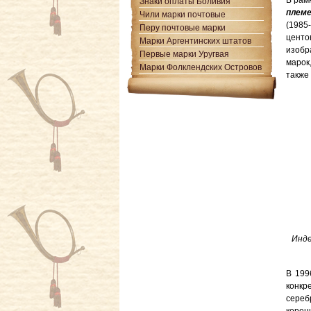
В рам
Знаки оплаты Боливия
племе
Чили марки почтовые
(1985
Перу почтовые марки
центо
Марки Аргентинских штатов
изобр
Первые марки Уругвая
марок
Марки Фолклендских Островов
также
Инде
В 199
конкр
сереб