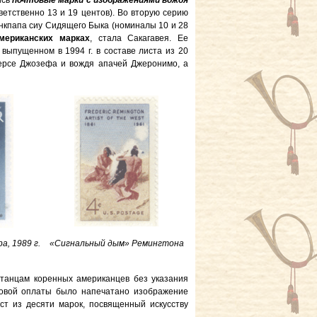
ись
почтовые марки с изображениями вождя
етственно 13 и 19 центов). Во вторую серию
анкпапа сиу Сидящего Быка (номиналы 10 и 28
мериканских марках
, стала Сакагавея. Ее
выпущенном в 1994 г. в составе листа из 20
персе Джозефа и вождя апачей Джеронимо, а
а, 1989 г.
«Сигнальный дым» Ремингтона
 танцам коренных американцев без указания
чтовой оплаты было напечатано изображение
т из десяти марок, посвященный искусству