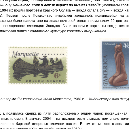
ках первой серии, посвященной великим американцам (1980-1988 гг.), появил
ни сиу Бешеного Коня и вождя чероки по имени Секвойя
(номиналы соотв
-1994 гг.) вошли портреты Красного Облака — вождя оглала сиу — и вождя х
в). Первой после Покахонтас индейской женщиной, появившейся на
а
ажение было напечатано на знаке почтовой оплаты номиналом 29 центов, 
, посвященного «легендам Запада». Были на нем и портреты вождя нез-
почтовая марка с коллажем о культуре коренных американцев
.
ец-кормчий в каноэ отца Жака Маркетта, 1968 г.
Индейская резная фигур
6 г. появилась сцепка из пяти расположенных рядом марок, посвященная
етных племен. В августе 2004 г. на двухцентовом стандартном знаке по
ряного с бирюзой ожерелья племени навахо. В том же месяце вышел лис