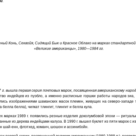
ри
.
ный Конь, Секвойя, Сидящий Бык и Красное Облако на марках стандартной
«Великие американцы», 1980—1984 гг.
7 г. вышла первая серия почтовых марок, посвященная американскому наро
ство индейцев из пуэбло, а именно расписные горшки работы народов зиа, 
лись изображениями шаманских масок племен, живущих на северо-западе т
 белла белла), чилкат тлингит, тлингит и белла кула.
ух
марках
1989 г. появились резные изделия доколумбовой эпохи — ритуальн
анные из дерева индейцами калуза. В 1990 г. вышел буклет из пяти марок с
н шай-енн, флэтхед, команч, шошон и ассинибойн.