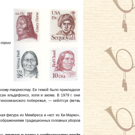
 серии
дному творчеству
. Ее темой было прикладное
сан ильдефонсо, хопи и акома. В 1979 г. они
ихоокеанского побережья, — хейлтсук (ветвь
ая фигура из Мимбреса и «кот из Ки-Марко»,
 изображениями традиционных головных уборов