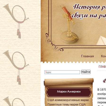
История р
связи на 
Главная
Ко
ГЛА
Н
В 197
Марки Америки
изобр
океан
США коммеморативные марки
перем
Памятные темы марки США