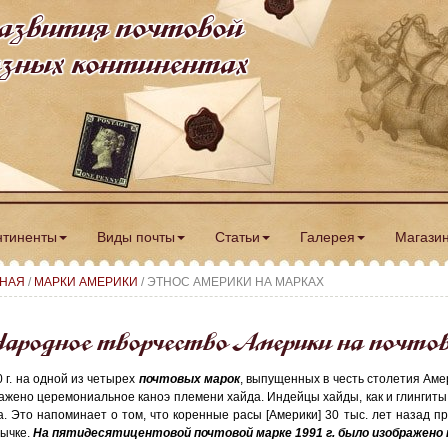
азвития почтовой
разных континентах
нтиненты
Виды почты
Статьи
Галерея
Магази
ВНАЯ
/
МАРКИ АМЕРИКИ
/ ЭТНОС АМЕРИКИ НА МАРКАХ
ародное творчество Америки на почто
0 г. на одной из четырех
почтовых марок
, выпущенных в честь столетия Аме
ажено церемониальное каноэ племени хайда. Индейцы хайды, как и глингиты
а. Это напоминает о том, что коренные расы [Америки] 30 тыс. лет назад п
ычке.
На пятидесятицентовой почтовой марке 1991 г. было изображено