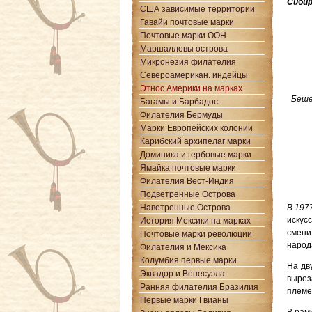
Сиби
США зависимые территории
Гавайи почтовые марки
Почтовые марки ООН
Маршалловы острова
Микронезия филателия
Североамерикан. индейцы
Этнос Америки на марках
Беше
Багамы и Барбадос
Филателия Бермуды
Марки Европейских колонии
Карибский архипелаг марки
Доминика и гербовые марки
Ямайка почтовые марки
Филателия Вест-Индия
Подветренные Острова
Наветренные Острова
В 197
искус
История Мексики на марках
смени
Почтовые марки революции
народа
Филателия и Мексика
Колумбия первые марки
На дв
Эквадор и Венесуэла
вырез
Ранняя филателия Бразилия
племе
Первые марки Гвианы