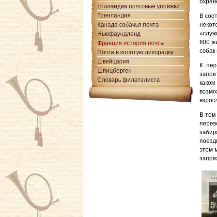
охран
Голландия почтовые упряжки
Гренландия
В соо
Канада собачья почта
некот
«служ
Ньюфаундленд
600 ж
Франция история почты
собак 
Почта в золотую лихорадку
Швейцария
К пер
Шпицберген
запре
Словарь филателиста
каком
возмо
взросл
В том
перев
забир
поезд
этом 
запря