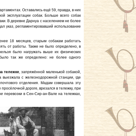
артаментах. Оставались ещё 59, правда, в них
ой эксплуатации собак. Больше всего собак
аки. В деревне Дарнуа с населением не более
здал указ, регламентировавший использование
енее 18 месяцев, старым собакам работать
ять от работы. Также не было определено, в
к нельзя было нагружать выше их физических
 было так же определено: не более одного
на тележке
, запряжённой маленькой собакой,
 выезжала с железнодорожной станции, где
 почтового отделения. Мадам совершала эту
е просёлочной дороге, врезался в тележку, при
ые
перевозки в Сен-Сир-ан-Вале на тележках,