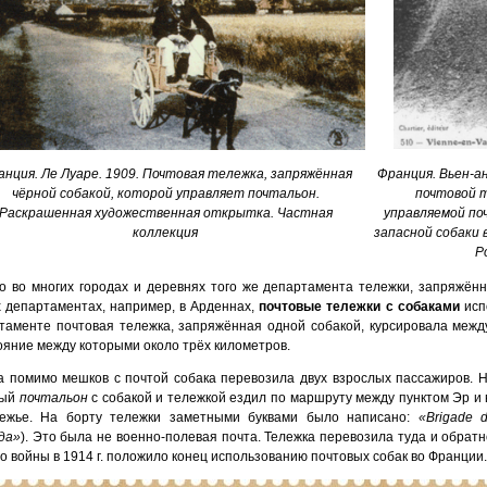
нция. Ле Луаре. 1909. Почтовая тележка, запряжённая
Франция. Вьен-а
чёрной собакой, которой управляет почтальон.
почтовой т
Раскрашенная художественная открытка. Частная
управляемой по
коллекция
запасной собаки в
P
о во многих городах и деревнях того же департамента тележки, запряжён
х департаментах, например, в Арденнах,
почтовые тележки с собаками
исп
таменте почтовая тележка, запряжённая одной собакой, курсировала меж
ояние между которыми около трёх километров.
а помимо мешков с почтой собака перевозила двух взрослых пассажиров. Н
ный
почтальон
с собакой и тележкой ездил по маршруту между пунктом Эр и
ежье. На борту тележки заметными буквами было написано:
«Brigade d
да»
). Это была не военно-полевая почта. Тележка перевозила туда и обратн
о войны в 1914 г. положило конец использованию почтовых собак во Франции.