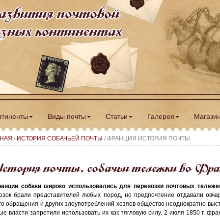
азвития почтовой
разных континентах
нтиненты
Виды почты
Статьи
Галерея
Магази
ВНАЯ
/
ИСТОРИЯ СОБАЧЬЕЙ ПОЧТЫ
/ ФРАНЦИЯ ИСТОРИЯ ПОЧТЫ
стория почты, собачьи тележки во Фр
анции собаки широко использовались для перевозки почтовых тележе
озок брали представителей любых пород, но предпочтение отдавали овчарк
го обращения и других злоупотреблений хозяев общество неоднократно высту
ые власти запретили использовать их как тягловую силу. 2 июля 1850 г. фр