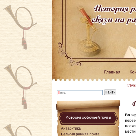
История р
связи на 
Главная
Ко
ГЛА
И
Во Фр
История собачьей почты
перев
плохо
Антарктика
местн
Бельгия ранняя почта