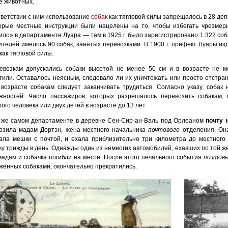
е животных.
тветствии с ним использование
собак
как тягловой силы запрещалось в 28 деп
орые местные инструкции были нацелены на то, чтобы избегать чрезмерн
ило» в департаменте Луара — там в 1925 г. было зарегистрировано 1 322 соб
ителей имелось 90 собак, занятых перевозками. В 1900 г. префект Луары и
как тягловой силы.
евозкам допускались собаки высотой не менее 50 см и в возрасте не м
тили. Оставалось неясным, следовало ли их уничтожать или просто отстран
 возрасте собакам следует заканчивать трудиться. Согласно указу, соба
жностей. Число пассажиров, которых разрешалось перевозить собакам,
ого человека или двух детей в возрасте до 13 лет.
 же самом департаменте в деревне Сен-Сир-ан-Валь под Орлеаном
почту 
озила мадам Дортэн, жена местного начальника
почтового
отделения. Она
ала мешки с почтой, и ехала приблизительно три километра до местного
ку трижды в день. Однажды один из немногих автомобилей
, ехавших по той ж
мадам и собачка погибли на месте. После этого печального события
почтов
жённых собаками, окончательно прекратились.