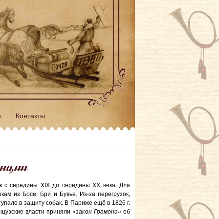
н
Контакты
анции
к
с середины XIX до середины XX века. Для
ам из Босе, Бри и Бувье. Из-за перегрузок,
пало в защиту собак. В Париже ещё в 1826 г.
анцузские власти приняли
«закон Грамона»
об