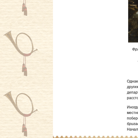
Фра
Однак
други
депар
расст
Иногд
мест
побер
брига
Начал